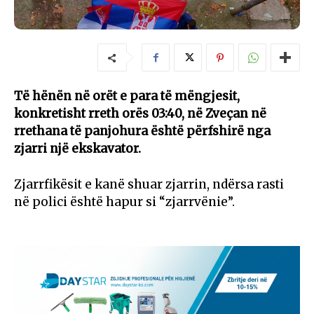
Të hënën në orët e para të mëngjesit,
konkretisht rreth orës 03:40, në Zveçan në
rrethana të panjohura është përfshirë nga
zjarri një ekskavator.
Zjarrfikësit e kanë shuar zjarrin, ndërsa rasti
në polici është hapur si “zjarrvënie”.