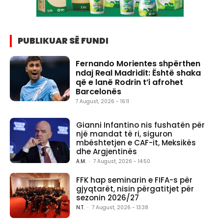
PUBLIKUAR SË FUNDI
Fernando Morientes shpërthen
ndaj Real Madridit: Është shaka
që e lanë Rodrin t’i afrohet
Barcelonës
7 August, 2026 - 16:11
Gianni Infantino nis fushatën për
një mandat të ri, siguron
mbështetjen e CAF-it, Meksikës
dhe Argjentinës
A.M.
-
7 August, 2026 - 14:50
FFK hap seminarin e FIFA-s për
gjyqtarët, nisin përgatitjet për
sezonin 2026/27
N.T.
-
7 August, 2026 - 13:38