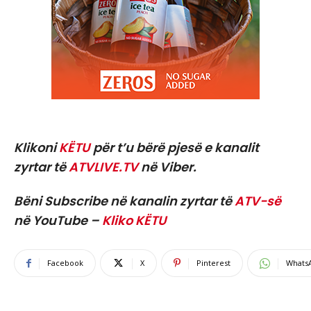
Klikoni
KËTU
për t’u bërë pjesë e kanalit
zyrtar të
ATVLIVE.TV
në Viber.
Bëni Subscribe në kanalin zyrtar të
ATV-së
në YouTube –
Kliko KËTU
Facebook
X
Pinterest
Whats