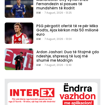
Fernandezin si pasues të
mundshëm të Rodrit
A.M.
-
7 August, 2026 - 13:25
PSG përgatit ofertë të re për Mika
Godts, Ajax kërkon mbi 50 milionë
euro
A.M.
-
7 August, 2026 - 13:04
Ardon Jashari: Dua të fitojmë çdo
ndeshje, shpresoj të luaj më
shumë me Modriçin
A.M.
-
7 August, 2026 - 12:43