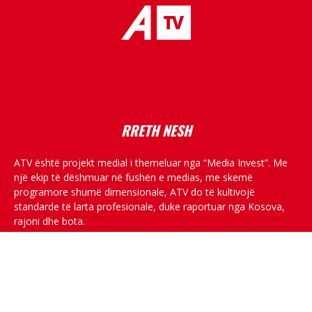
placeholder text
RRETH NESH
ATV është projekt medial i themeluar nga “Media Invest”. Me
një ekip të dëshmuar në fushën e medias, me skemë
programore shumë dimensionale, ATV do të kultivojë
standarde të larta profesionale, duke raportuar nga Kosova,
rajoni dhe bota.
RRJETET SOCIALE