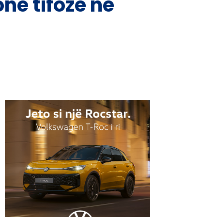
në tifozë në