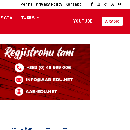
Për ne
Privacy Policy
Kontakti
P ATV
TJERA
YOUTUBE
A RADIO