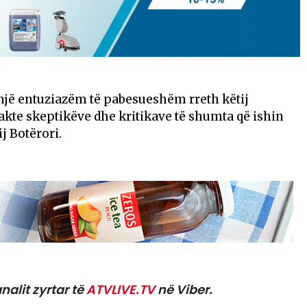
një entuziazëm të pabesueshëm rreth këtij
akte skeptikëve dhe kritikave të shumta që ishin
j Botërori.
nalit zyrtar të
ATVLIVE.TV
në Viber.