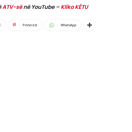
ë
ATV-së
në YouTube –
Kliko KËTU
X
Pinterest
WhatsApp