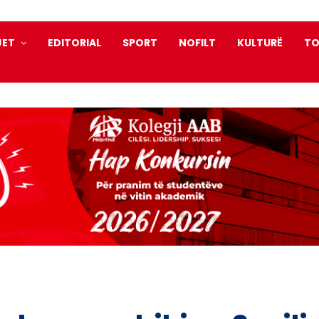
JET
EDITORIAL
SPORT
NOFILT
KULTURË
TO