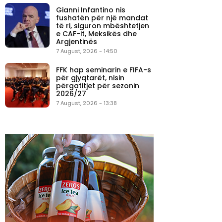
Gianni Infantino nis
fushatën për një mandat
të ri, siguron mbështetjen
e CAF-it, Meksikës dhe
Argjentinës
7 August, 2026 - 14:50
FFK hap seminarin e FIFA-s
për gjyqtarët, nisin
përgatitjet për sezonin
2026/27
7 August, 2026 - 13:38