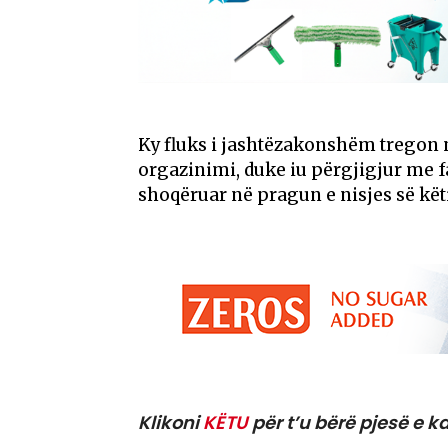
​Ky fluks i jashtëzakonshëm tregon 
orgazinimi, duke iu përgjigjur me f
shoqëruar në pragun e nisjes së këti
Klikoni
KËTU
për t’u bërë pjesë e ka