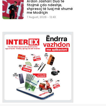
Ardon Jashari: Dua të
fitojmë çdo ndeshje,
shpresoj të luaj më shumë
me Modriçin
7 August, 2026 - 12:43