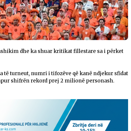
hikim dhe ka shuar kritikat fillestare sa i përket
a të turneut, numri i tifozëve që kanë ndjekur sfidat
apur shifrën rekord prej 2 milionë personash.