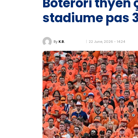
Botërori thyen 
stadiume pas 3
22 June, 2026 - 14:24
By
K.B.