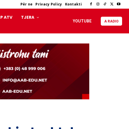
Për ne
Privacy Policy
Kontakti
P ATV
TJERA
YOUTUBE
A RADIO