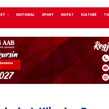
JET
EDITORIAL
SPORT
NOFILT
KULTURË
TO