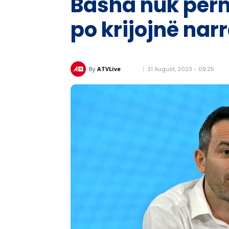
Basha nuk përm
po krijojnë narr
31 August, 2023 - 09:25
By
ATVLive