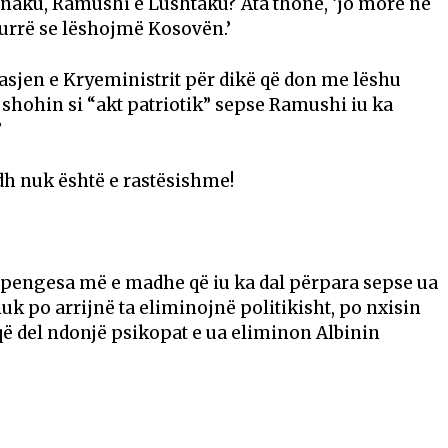
inaku, Ramushi e Lushtaku? Ata thonë, ‘jo more ne
urrë se lëshojmë Kosovën.’
rasjen e Kryeministrit për dikë që don me lëshu
 shohin si “akt patriotik” sepse Ramushi iu ka
’
odh nuk është e rastësishme!
ë pengesa më e madhe që iu ka dal përpara sepse ua
k po arrijnë ta eliminojnë politikisht, po nxisin
ë del ndonjë psikopat e ua eliminon Albinin