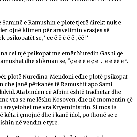
 Saminë e Ramushin e plotë tjerë direkt nuk e
dërtojnë klimën për arsyetimin vrasjes së
sikopatët se, ‘ ëë ë ë ë ë ë , ëë !’
 na del një psikopat me emër Nuredin Gashi që
amushat dhe shkruan se, “ç ë ë ë ë ç ë … ë ë ëë ë ”.
ë për plotë Nuredina! Mendoni edhe plotë psikopat
n dhe janë përkahës të Ramushit apo Sami
idvid. Ata binden që Albini është tradhëtar dhe
ë me vra se me lëshu Kosovën, dhe në momentin që
u arsyetohet me vra Kryeministrin. Si mos ta
ë kêta i çmojnë dhe i kanë idol, po thonë se e
’ishin në vendin e tyre.