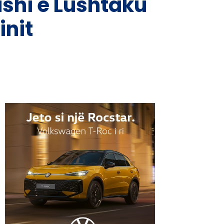
shi e Lushtaku
init