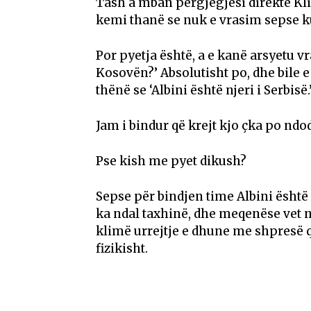
Tash a mban përgjegjësi direkte Kl
kemi thanë se nuk e vrasim sepse k
Por pyetja është, a e kanë arsyetu v
Kosovën?’ Absolutisht po, dhe bile e
thënë se ‘Albini është njeri i Serbisë.
Jam i bindur që krejt kjo çka po nd
Pse kish me pyet dikush?
Sepse për bindjen time Albini ësht
ka ndal taxhinë, dhe meqenëse vet nu
klimë urrejtje e dhune me shpresë q
fizikisht.