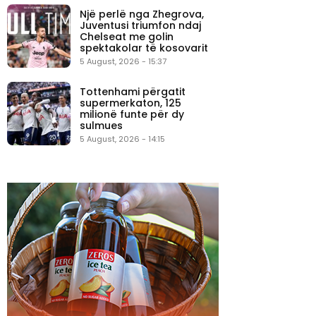
Një perlë nga Zhegrova,
Juventusi triumfon ndaj
Chelseat me golin
spektakolar të kosovarit
5 August, 2026 - 15:37
Tottenhami përgatit
supermerkaton, 125
milionë funte për dy
sulmues
5 August, 2026 - 14:15