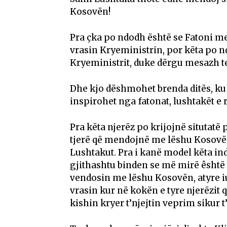
Kosovën!
Pra çka po ndodh është se Fatoni me
vrasin Kryeministrin, por këta po n
Kryeministrit, duke dërgu mesazh tek p
Dhe kjo dëshmohet brenda ditës, ku
inspirohet nga fatonat, lushtakët e r
Pra këta njerëz po krijojnë situtat
tjerë që mendojnë me lëshu Kosovë
Lushtakut. Pra i kanë model këta ind
gjithashtu binden se më mirë êsht
vendosin me lëshu Kosovën, atyre i
vrasin kur në kokën e tyre njerëzit q
kishin kryer t’njejtin veprim sikur t