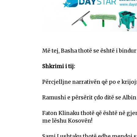
Më tej, Basha thotë se është i bindu
Shkrimi i tij:
Përcjelljne narrativën që po e krijoj
Ramushi e përsërit çdo ditë se Albin 
Faton Klinaku thotë që është në gjen
me lëshu Kosovën!
Sami Lushtaku thotë edhe mendoj si