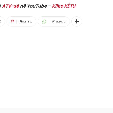
ë
ATV-së
në YouTube –
Kliko KËTU
X
Pinterest
WhatsApp