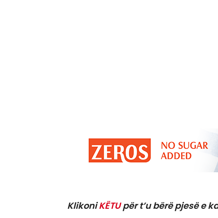
Klikoni
KËTU
për t’u bërë pjesë e ka