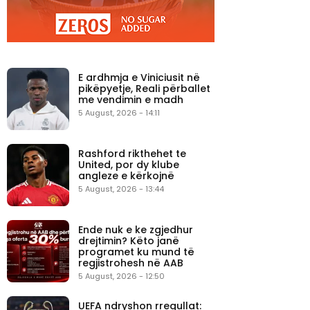
E ardhmja e Viniciusit në
pikëpyetje, Reali përballet
me vendimin e madh
5 August, 2026 - 14:11
Rashford rikthehet te
United, por dy klube
angleze e kërkojnë
5 August, 2026 - 13:44
Ende nuk e ke zgjedhur
drejtimin? Këto janë
programet ku mund të
regjistrohesh në AAB
5 August, 2026 - 12:50
UEFA ndryshon rregullat: