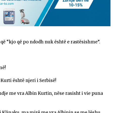
r që “kjo që po ndodh nuk është e rastësishme”.
në!
Kurti është njeri i Serbisë!
dje me vra Albin Kurtin, nëse rasisht i vie puna
 Klinaku, ma mirë me vra Albinin se me lëshu