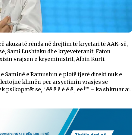
ë akuza të rënda në drejtim të kryetari të AAK-së,
së, Sami Lushtaku dhe kryeveteranit, Faton
isin vrajsen e kryeministrit, Albin Kurti.
e Saminë e Ramushin e plotë tjerë direkt nuk e
dërtojnë klimën për arsyetimin vrasjes së
sikopatët se, ‘ ëë ë ë ë ë ë , ëë !’” – ka shkruar ai.