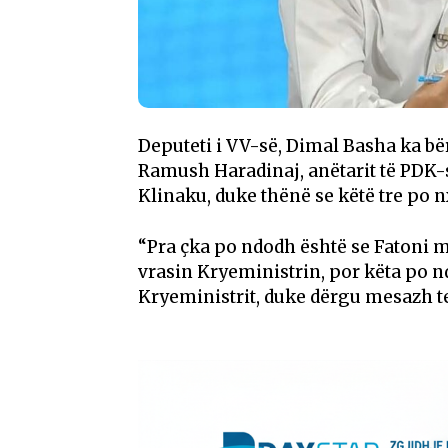
Deputeti i VV-së, Dimal Basha ka bër
Ramush Haradinaj, anëtarit të PDK-
Klinaku, duke thënë se këtë tre po nx
“Pra çka po ndodh është se Fatoni m
vrasin Kryeministrin, por këta po n
Kryeministrit, duke dërgu mesazh tek p