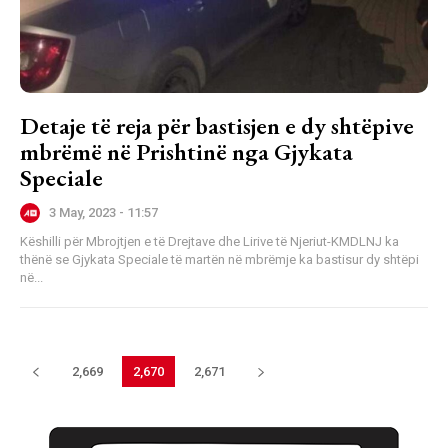
Detaje të reja për bastisjen e dy shtëpive
mbrëmë në Prishtinë nga Gjykata
Speciale
3 May, 2023 - 11:57
Këshilli për Mbrojtjen e të Drejtave dhe Lirive të Njeriut-KMDLNJ ka
thënë se Gjykata Speciale të martën në mbrëmje ka bastisur dy shtëpi
në...
2,669
2,670
2,671