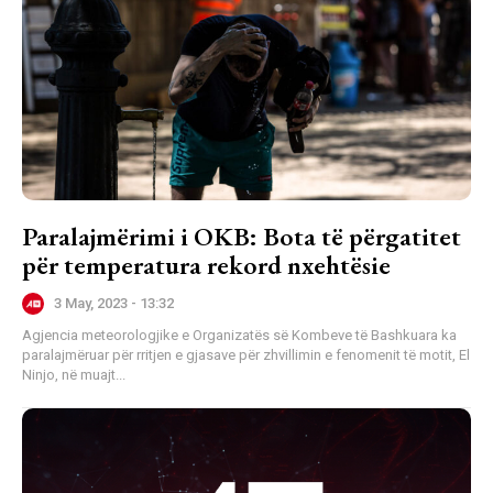
Paralajmërimi i OKB: Bota të përgatitet
për temperatura rekord nxehtësie
3 May, 2023 - 13:32
Agjencia meteorologjike e Organizatës së Kombeve të Bashkuara ka
paralajmëruar për rritjen e gjasave për zhvillimin e fenomenit të motit, El
Ninjo, në muajt...