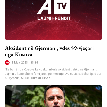
Aksident në Gjermani, vdes 59-vjeçari
nga Kosova
3 May, 2023 - 13:14
Një burrë nga Kosova ka vdekur në një aksident trafiku në Gjermani.
Lajmin e kanë dhënë familjarët, përmes rrjeteve sociale. Bëhet fjalë për
59-vjeçarin, Mursel Duraku. Sipas...