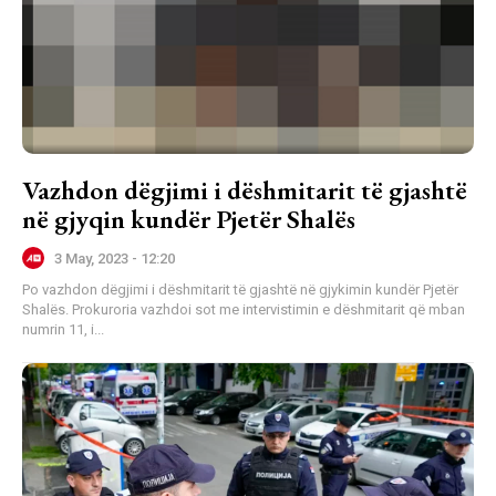
Vazhdon dëgjimi i dëshmitarit të gjashtë
në gjyqin kundër Pjetër Shalës
3 May, 2023 - 12:20
Po vazhdon dëgjimi i dëshmitarit të gjashtë në gjykimin kundër Pjetër
Shalës. Prokuroria vazhdoi sot me intervistimin e dëshmitarit që mban
numrin 11, i...