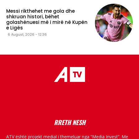
Messi rikthehet me gola dhe
shkruan histori, bëhet
golashënuesi më i mirë në Kupën
e Ligës
6 August, 2026 - 12:36
placeholder text
RRETH NESH
ATV është projekt medial i themeluar nga “Media Invest”. Me