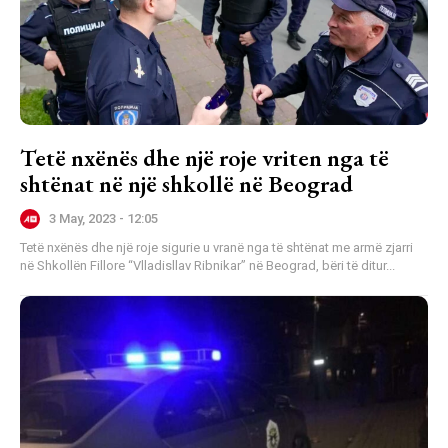
Tetë nxënës dhe një roje vriten nga të
shtënat në një shkollë në Beograd
3 May, 2023 - 12:05
Tetë nxënës dhe një roje sigurie u vranë nga të shtënat me armë zjarri
në Shkollën Fillore “Vlladisllav Ribnikar” në Beograd, bëri të ditur...