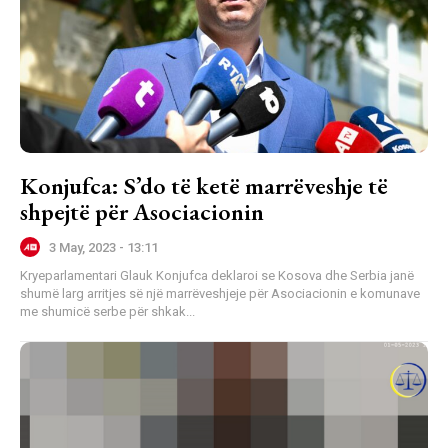
Konjufca: S’do të ketë marrëveshje të
shpejtë për Asociacionin
3 May, 2023 - 13:11
Kryeparlamentari Glauk Konjufca deklaroi se Kosova dhe Serbia janë
shumë larg arritjes së një marrëveshjeje për Asociacionin e komunave
me shumicë serbe për shkak...