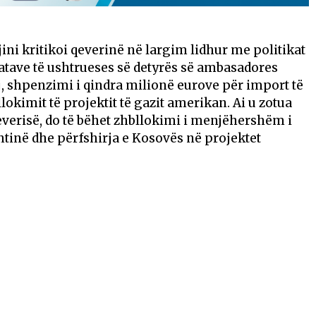
ini kritikoi qeverinë në largim lidhur me politikat
ratave të ushtrueses së detyrës së ambasadores
j, shpenzimi i qindra milionë eurove për import të
lokimit të projektit të gazit amerikan. Ai u zotua
everisë, do të bëhet zhbllokimi i menjëhershëm i
htinë dhe përfshirja e Kosovës në projektet