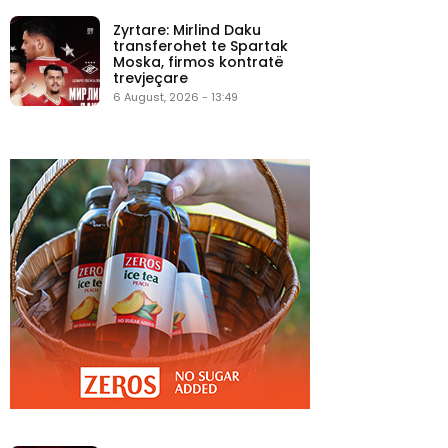
Zyrtare: Mirlind Daku
transferohet te Spartak
Moska, firmos kontratë
trevjeçare
6 August, 2026 - 13:49