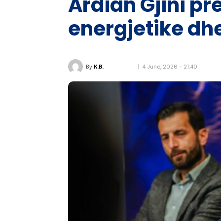
Ardian Gjini pr
energjetike dh
4 June, 2026 - 21:40
By
K.B.