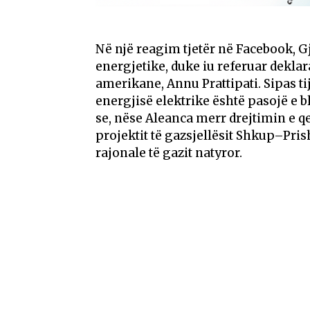
Në një reagim tjetër në Facebook, Gj
energjetike, duke iu referuar dekla
amerikane, Annu Prattipati. Sipas ti
energjisë elektrike është pasojë e bl
se, nëse Aleanca merr drejtimin e q
projektit të gazsjellësit Shkup–Pris
rajonale të gazit natyror.