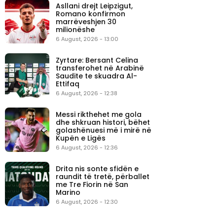
Asllani drejt Leipzigut,
Romano konfirmon
marrëveshjen 30
milionëshe
6 August, 2026 - 13:00
Zyrtare: Bersant Celina
transferohet në Arabinë
Saudite te skuadra Al-
Ettifaq
6 August, 2026 - 12:38
Messi rikthehet me gola
dhe shkruan histori, bëhet
golashënuesi më i mirë në
Kupën e Ligës
6 August, 2026 - 12:36
Drita nis sonte sfidën e
raundit të tretë, përballet
me Tre Fiorin në San
Marino
6 August, 2026 - 12:30