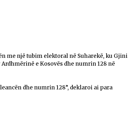
llën me një tubim elektoral në Suharekë, ku Gjini
r Ardhmërinë e Kosovës dhe numrin 128 në
 Aleancën dhe numrin 128”, deklaroi ai para