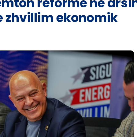
emton reformë në arsim
e zhvillim ekonomik