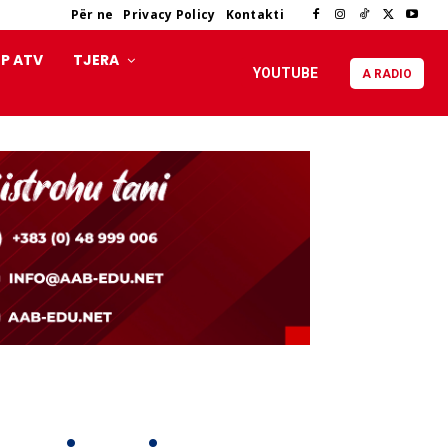
Për ne
Privacy Policy
Kontakti
P ATV
TJERA
YOUTUBE
A RADIO