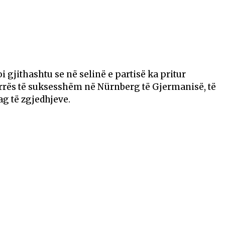
oi gjithashtu se në selinë e partisë ka pritur
rrës të suksesshëm në Nürnberg të Gjermanisë, të
ag të zgjedhjeve.