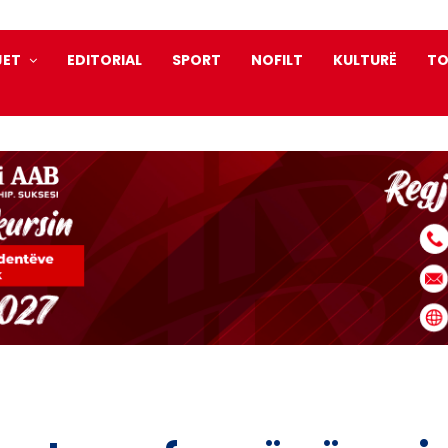
JET
EDITORIAL
SPORT
NOFILT
KULTURË
TO