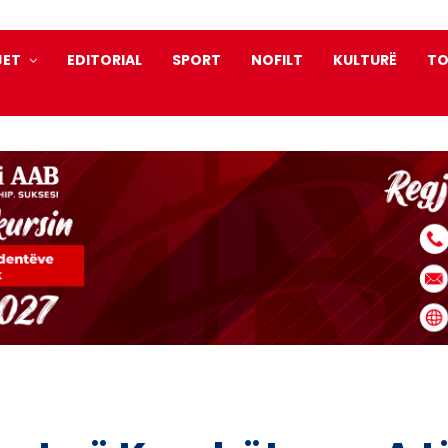
JET
EDITORIAL
SPORT
NOFILT
KULTURË
TO