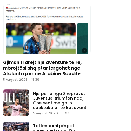
Gjimshiti drejt një aventure të re,
mbrojtësi shqiptar largohet nga
Atalanta për në Arabinë Saudite
5 August, 2026 - 15:39
Një perlë nga Zhegrova,
Juventusi triumfon ndaj
Chelseat me golin
spektakolar të kosovarit
5 August, 2026 - 15:37
Tottenhami përgatit
supermerkaton, 125