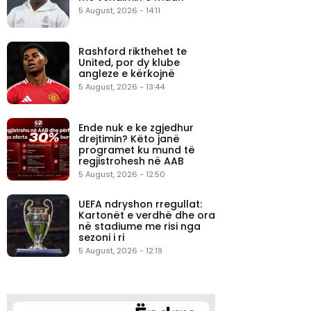
5 August, 2026 - 14:11
Rashford rikthehet te
United, por dy klube
angleze e kërkojnë
5 August, 2026 - 13:44
Ende nuk e ke zgjedhur
drejtimin? Këto janë
programet ku mund të
regjistrohesh në AAB
5 August, 2026 - 12:50
UEFA ndryshon rregullat:
Kartonët e verdhë dhe ora
në stadiume me risi nga
sezoni i ri
5 August, 2026 - 12:19