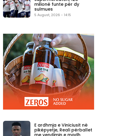
milionë funte për dy
sulmues
5 August, 2026 - 14:15
E ardhmja e Viniciusit në
pikëpyetje, Reali përballet
me vendimin e madh