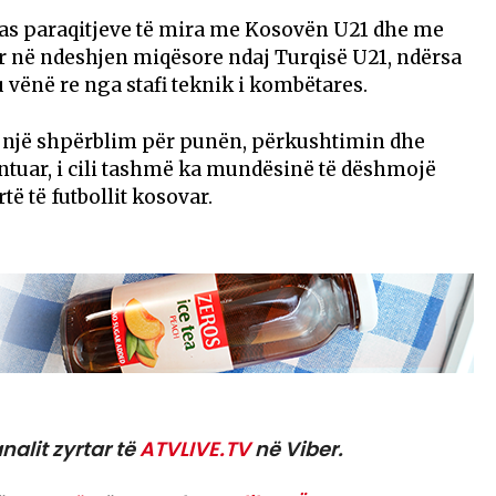
as paraqitjeve të mira me Kosovën U21 dhe me
llar në ndeshjen miqësore ndaj Turqisë U21, ndërsa
u vënë re nga stafi teknik i kombëtares.
i një shpërblim për punën, përkushtimin dhe
alentuar, i cili tashmë ka mundësinë të dëshmojë
rtë të futbollit kosovar.
nalit zyrtar të
ATVLIVE.TV
në Viber.