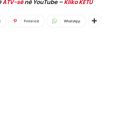
ë
ATV-së
në YouTube –
Kliko KËTU
X
Pinterest
WhatsApp