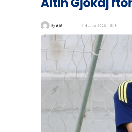
Altin Gjokaj f
4 June, 2026 - 15:18
By
A.M.