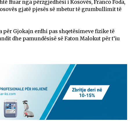
është ftuar nga përzgjedhësi i Kosovës, Franco Foda,
osovës gjatë pjesës së mbetur të grumbullimit të
esa për Gjokajn erdhi pas shqetësimeve fizike të
 fundit dhe pamundësisë së Faton Malokut për t’iu