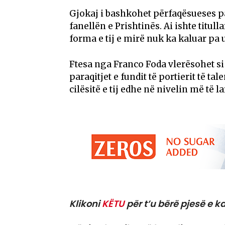
Gjokaj i bashkohet përfaqësueses p
fanellën e Prishtinës. Ai ishte titu
forma e tij e mirë nuk ka kaluar pa 
Ftesa nga Franco Foda vlerësohet s
paraqitjet e fundit të portierit të t
cilësitë e tij edhe në nivelin më të la
Klikoni
KËTU
për t’u bërë pjesë e ka