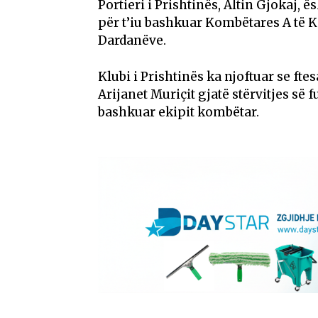
Portieri i Prishtinës, Altin Gjokaj, 
për t’iu bashkuar Kombëtares A të K
Dardanëve.
Klubi i Prishtinës ka njoftuar se ft
Arijanet Muriçit gjatë stërvitjes së
bashkuar ekipit kombëtar.