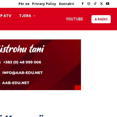
Për ne
Privacy Policy
Kontakti
P ATV
TJERA
YOUTUBE
A RADIO