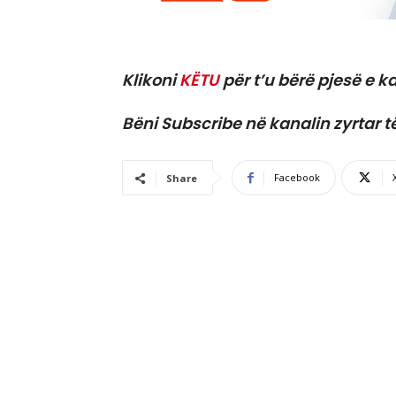
Klikoni
KËTU
për t’u bërë pjesë e ka
Bëni Subscribe në kanalin zyrtar t
Facebook
Share