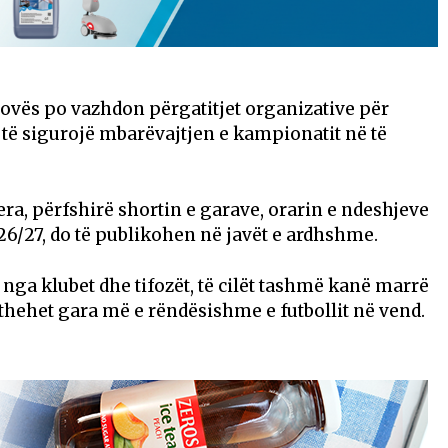
sovës po vazhdon përgatitjet organizative për
të sigurojë mbarëvajtjen e kampionatit në të
tjera, përfshirë shortin e garave, orarin e ndeshjeve
26/27, do të publikohen në javët e ardhshme.
h nga klubet dhe tifozët, të cilët tashmë kanë marrë
thehet gara më e rëndësishme e futbollit në vend.