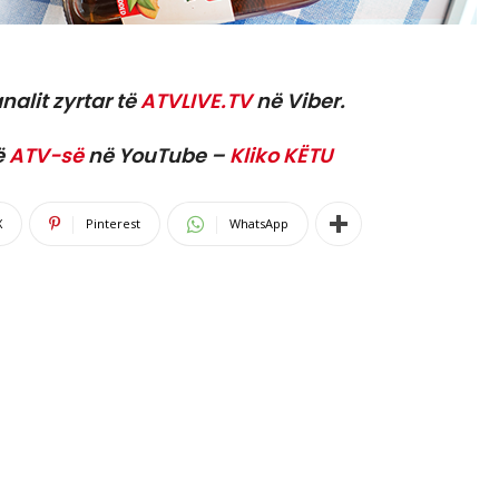
nalit zyrtar të
ATVLIVE.TV
në Viber.
ë
ATV-së
në YouTube –
Kliko KËTU
X
Pinterest
WhatsApp