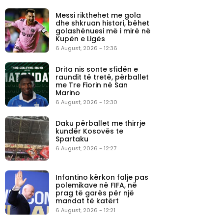
Messi rikthehet me gola
dhe shkruan histori, bëhet
golashënuesi më i mirë në
Kupën e Ligës
6 August, 2026 - 12:36
Drita nis sonte sfidën e
raundit të tretë, përballet
me Tre Fiorin në San
Marino
6 August, 2026 - 12:30
Daku përballet me thirrje
kundër Kosovës te
Spartaku
6 August, 2026 - 12:27
Infantino kërkon falje pas
polemikave në FIFA, në
prag të garës për një
mandat të katërt
6 August, 2026 - 12:21