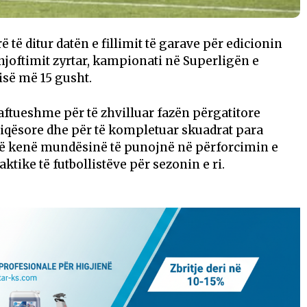
ë të ditur datën e fillimit të garave për edicionin
njoftimit zyrtar, kampionati në Superligën e
isë më 15 gusht.
ftueshme për të zhvilluar fazën përgatitore
miqësore dhe për të kompletuar skuadrat para
do të kenë mundësinë të punojnë në përforcimin e
aktike të futbollistëve për sezonin e ri.