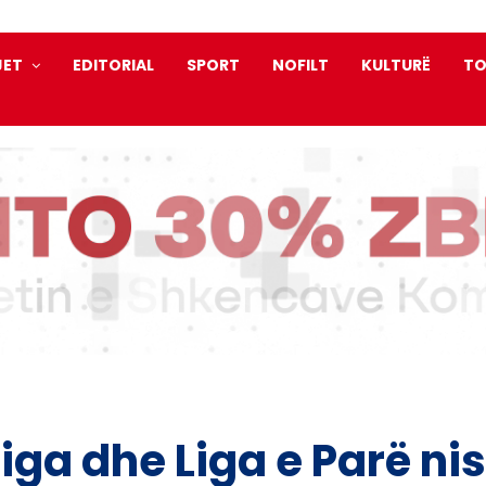
JET
EDITORIAL
SPORT
NOFILT
KULTURË
TO
liga dhe Liga e Parë ni