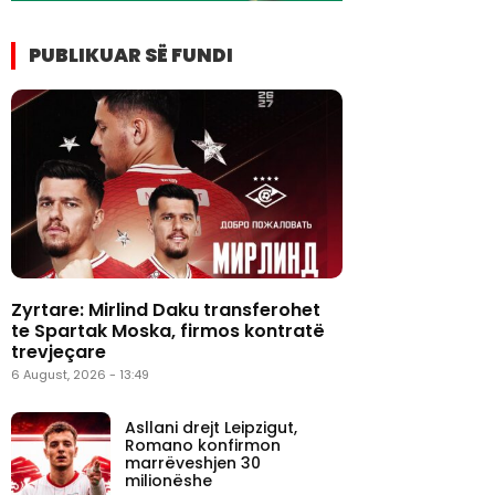
PUBLIKUAR SË FUNDI
Zyrtare: Mirlind Daku transferohet
te Spartak Moska, firmos kontratë
trevjeçare
6 August, 2026 - 13:49
Asllani drejt Leipzigut,
Romano konfirmon
marrëveshjen 30
milionëshe