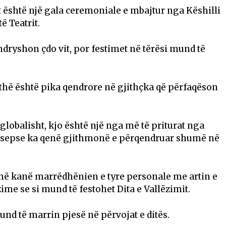
t është një gala ceremoniale e mbajtur nga Këshilli
ë Teatrit.
dryshon çdo vit, por festimet në tërësi mund të
ithë është pika qendrore në gjithçka që përfaqëson
 globalisht, kjo është një nga më të priturat nga
k sepse ka qenë gjithmonë e përqendruar shumë në
jithë kanë marrëdhënien e tyre personale me artin e
zime se si mund të festohet Dita e Vallëzimit.
und të marrin pjesë në përvojat e ditës.