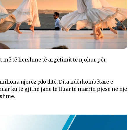
at më të hershme të argëtimit të njohur për
miliona njerëz çdo ditë, Dita ndërkombëtare e
r ku të gjithë janë të ftuar të marrin pjesë në një
dshme.