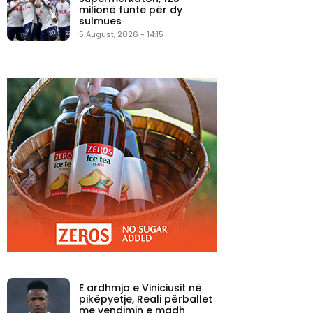
milionë funte për dy
sulmues
5 August, 2026 - 14:15
E ardhmja e Viniciusit në
pikëpyetje, Reali përballet
me vendimin e madh