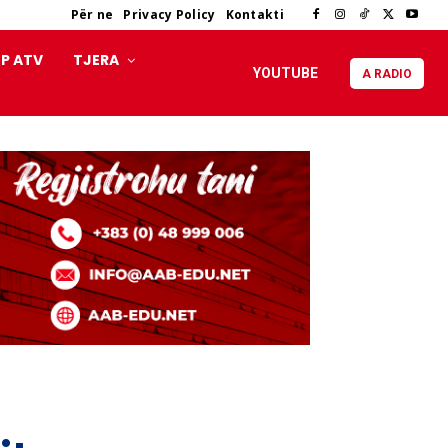
Për ne
Privacy Policy
Kontakti
P ATV
TJERA
YOUTUBE
A RADIO