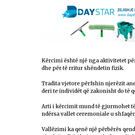
Kërcimi është një nga aktivitetet pë
dhe për të rritur shëndetin fizik.
Tradita vjetore përfshin njerëzit a
deri te individët që zakonisht do të
Arti i kërcimit mund të gjurmohet të
ndërsa vallet ceremoniale u shfaqën 
Vallëzimi ka qenë një përbërës qendr