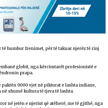
r të humbur frenimet, për të takuar njerëz të rinj
nembanë globit, nga kërcimtarët profesionistë e
 qëndronin prapa.
 paktën 9000 vjet në pikturat e lashta indiane,
në shumë kultura të tjera të lashta.
or në jetën e njeriut që atëherë, me të gjithë, nga