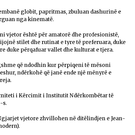
nembanë globit, papritmas, zbuluan dashurinë e
larguan nga kinematë.
timi vjetor është për amatorë dhe profesionistë,
ojnë stilet dhe rutinat e tyre të preferuara, duke
e duke përqafuar vallet dhe kulturat e tjera.
shme që ndodhin kur përpiqeni të mësoni
 qeshur, ndërkohë që janë ende një mënyrë e
reja.
teti i Kërcimit i Institutit Ndërkombëtar të
-s.
gjarjet vjetore zhvillohen në ditëlindjen e Jean-
modern).