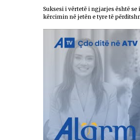
Suksesi i vërtetë i ngjarjes është se
kërcimin në jetën e tyre të përditshm