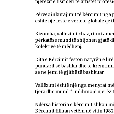
njerëzit e fisit deri te artistët profe
Përveç inkurajimit të kërcimit nga p
është një festë e vërtetë globale që 
Kizomba, vallëzimi xhaz, ritmi ameri
përkatëse mund të shijohen gjatë dit
kolektivë të mëdhenj.
Dita e Kërcimit feston natyrën e lirë
punuarit së bashku dhe të kremtimit
se ne jemi të gjithë të bashkuar.
Vallëzimi është një nga mënyrat më t
tjera dhe mund t’i ndihmojë njerëzit 
Ndërsa historia e kërcimit shkon mij
Kërcimit filluan vetëm në vitin 1982