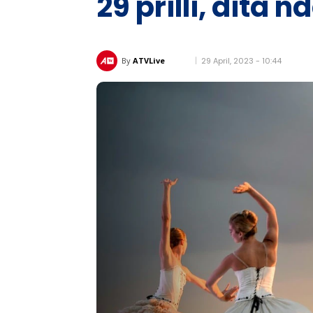
29 prilli, dita
29 April, 2023 - 10:44
By
ATVLive