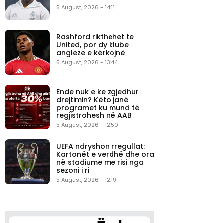
5 August, 2026 - 14:11
Rashford rikthehet te
United, por dy klube
angleze e kërkojnë
5 August, 2026 - 13:44
Ende nuk e ke zgjedhur
drejtimin? Këto janë
programet ku mund të
regjistrohesh në AAB
5 August, 2026 - 12:50
UEFA ndryshon rregullat:
Kartonët e verdhë dhe ora
në stadiume me risi nga
sezoni i ri
5 August, 2026 - 12:19