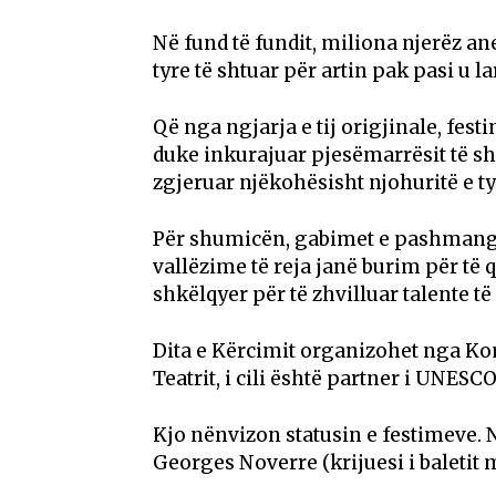
Në fund të fundit, miliona njerëz a
tyre të shtuar për artin pak pasi u 
Që nga ngjarja e tij origjinale, fes
duke inkurajuar pjesëmarrësit të shij
zgjeruar njëkohësisht njohuritë e tyr
Për shumicën, gabimet e pashmang
vallëzime të reja janë burim për të
shkëlqyer për të zhvilluar talente të 
Dita e Kërcimit organizohet nga Komi
Teatrit, i cili është partner i UNESCO
Kjo nënvizon statusin e festimeve. N
Georges Noverre (krijuesi i baletit 