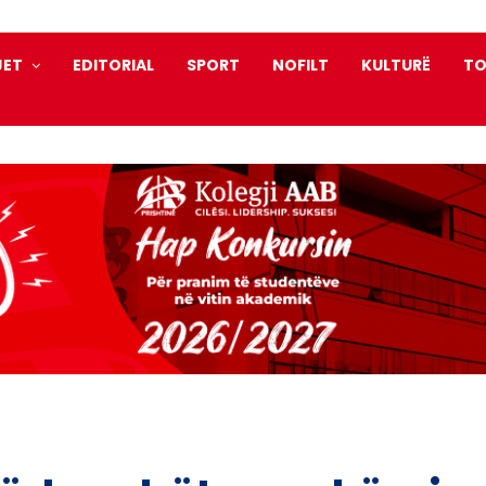
JET
EDITORIAL
SPORT
NOFILT
KULTURË
TO