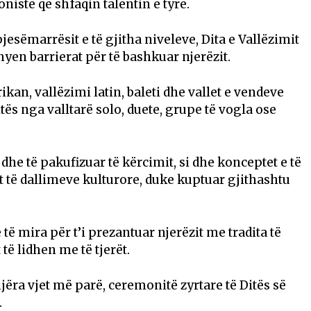
sionistë që shfaqin talentin e tyre.
jesëmarrësit e të gjitha niveleve, Dita e Vallëzimit
thyen barrierat për të bashkuar njerëzit.
kan, vallëzimi latin, baleti dhe vallet e vendeve
ës nga valltarë solo, duete, grupe të vogla ose
 dhe të pakufizuar të kërcimit, si dhe konceptet e të
 të dallimeve kulturore, duke kuptuar gjithashtu
ë mira për t’i prezantuar njerëzit me tradita të
të lidhen me të tjerët.
ëra vjet më parë, ceremonitë zyrtare të Ditës së
.