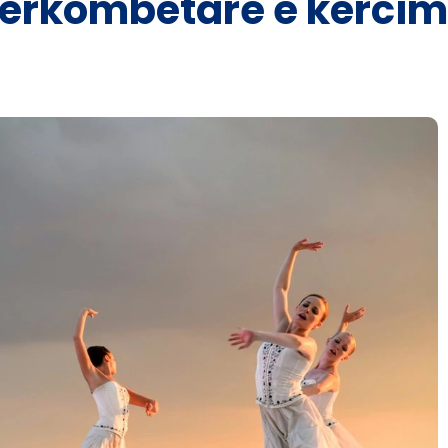
 ndërkombëtare e kërcim