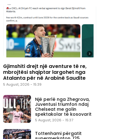
Gjimshiti drejt një aventure të re,
mbrojtësi shqiptar largohet nga
Atalanta për në Arabinë Saudite
5 August, 2026 - 15:39
Një perlë nga Zhegrova,
Juventusi triumfon ndaj
Chelseat me golin
spektakolar të kosovarit
5 August, 2026 - 15:37
Tottenhami përgatit
supermerkaton, 125