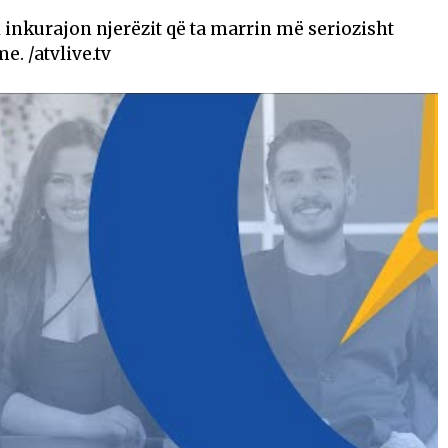
 i inkurajon njerëzit që ta marrin më seriozisht
e. /atvlive.tv