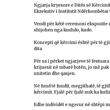
Ngjarja kryesore e Ditës së Kërcimi
Ekzekutiv i Institutit Ndërkombëtar t
Vendi për këtë ceremoni ekspozite n
shijohen nga kushdo, kudo.
Koncepti që kërcimi është për të gj
dita.
Për sa i përket ngjarjeve të festuara
krijuesit në mbarë botën, jo më pa
unitetin dhe qasjen.
Në fund të fundit, megjithatë, të g
kërcimit. Fjalë për fjalë nuk ka kufi
Edhe individët e ngecur në shtëpi m