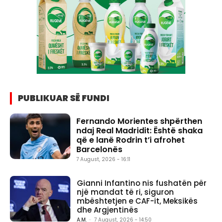
PUBLIKUAR SË FUNDI
Fernando Morientes shpërthen
ndaj Real Madridit: Është shaka
që e lanë Rodrin t’i afrohet
Barcelonës
7 August, 2026 - 16:11
Gianni Infantino nis fushatën për
një mandat të ri, siguron
mbështetjen e CAF-it, Meksikës
dhe Argjentinës
A.M.
-
7 August, 2026 - 14:50