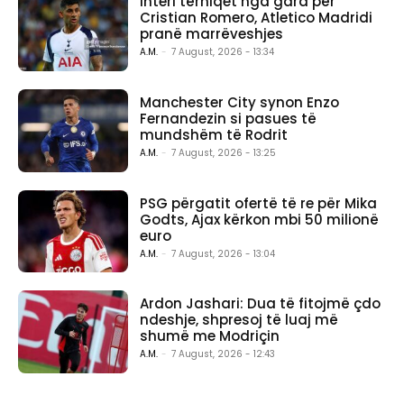
Interi tërhiqet nga gara për
Cristian Romero, Atletico Madridi
pranë marrëveshjes
A.M.
-
7 August, 2026 - 13:34
Manchester City synon Enzo
Fernandezin si pasues të
mundshëm të Rodrit
A.M.
-
7 August, 2026 - 13:25
PSG përgatit ofertë të re për Mika
Godts, Ajax kërkon mbi 50 milionë
euro
A.M.
-
7 August, 2026 - 13:04
Ardon Jashari: Dua të fitojmë çdo
ndeshje, shpresoj të luaj më
shumë me Modriçin
A.M.
-
7 August, 2026 - 12:43