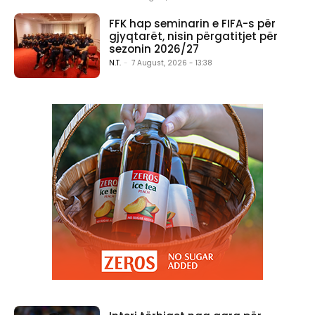
FFK hap seminarin e FIFA-s për
gjyqtarët, nisin përgatitjet për
sezonin 2026/27
N.T.
-
7 August, 2026 - 13:38