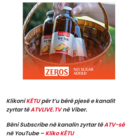
Klikoni
KËTU
për t’u bërë pjesë e kanalit
zyrtar të
ATVLIVE.TV
në Viber.
Bëni Subscribe në kanalin zyrtar të
ATV-së
në YouTube –
Kliko KËTU