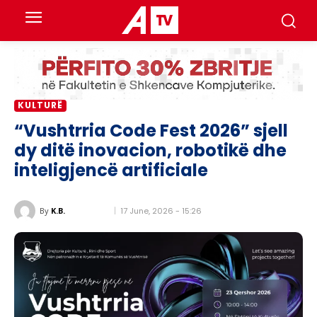
KULTURË
“Vushtrria Code Fest 2026” sjell
dy ditë inovacion, robotikë dhe
inteligjencë artificiale
17 June, 2026 - 15:26
By
K.B.