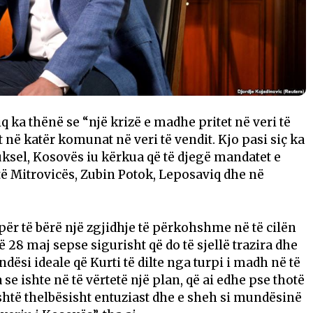
q ka thënë se “një krizë e madhe pritet në veri të
t në katër komunat në veri të vendit. Kjo pasi siç ka
uksel, Kosovës iu kërkua që të djegë mandatet e
të Mitrovicës, Zubin Potok, Leposaviq dhe në
për të bërë një zgjidhje të përkohshme në të cilën
 28 maj sepse sigurisht që do të sjellë trazira dhe
si ideale që Kurti të dilte nga turpi i madh në të
 se ishte në të vërtetë një plan, që ai edhe pse thotë
është thelbësisht entuziast dhe e sheh si mundësinë