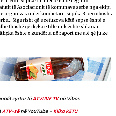
në të cilin si pikë 1 duhet të ishte dëgjimi,
atutit të Asociacionit të komunave serbe nga ekipi
 në organizata ndërkombëtare, si pika 3 përmbushja
erbe… Sigurisht që e refuzova këtë sepse është e
dhe thashë që diçka e tillë nuk është shkruar
thçka është e kundërta në raport me atë që ju ke
nalit zyrtar të
ATVLIVE.TV
në Viber.
ë
ATV-së
në YouTube –
Kliko KËTU