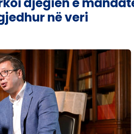
ërkoi djegien e mandat
gjedhur në veri