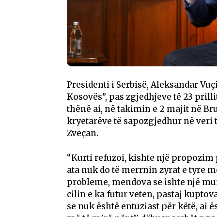
Presidenti i Serbisë, Aleksandar Vuçi
Kosovës”, pas zgjedhjeve të 23 prilli
thënë ai, në takimin e 2 majit në Br
kryetarëve të sapozgjedhur në veri 
Zveçan.
“Kurti refuzoi, kishte një propozim 
ata nuk do të merrnin zyrat e tyre më
probleme, mendova se ishte një mundë
cilin e ka futur veten, pastaj kuptova
se nuk është entuziast për këtë, ai 