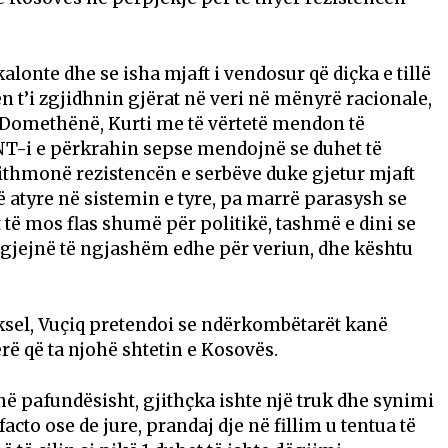
lonte dhe se isha mjaft i vendosur që diçka e tillë
n t’i zgjidhnin gjërat në veri në mënyrë racionale,
. Domethënë, Kurti me të vërtetë mendon të
NT-i e përkrahin sepse mendojnë se duhet të
ithmonë rezistencën e serbëve duke gjetur mjaft
në atyre në sistemin e tyre, pa marrë parasysh se
t të mos flas shumë për politikë, tashmë e dini se
t’i gjejnë të ngjashëm edhe për veriun, dhe kështu
ruksel, Vuçiq pretendoi se ndërkombëtarët kanë
ërë që ta njohë shtetin e Kosovës.
në pafundësisht, gjithçka ishte një truk dhe synimi
acto ose de jure, prandaj dje në fillim u tentua të