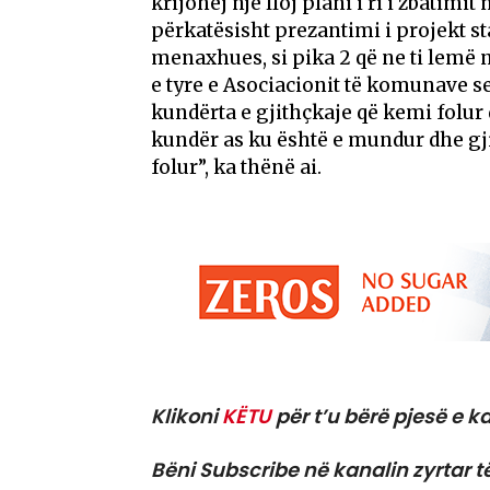
krijohej një lloj plani i ri i zbatimit 
përkatësisht prezantimi i projekt st
menaxhues, si pika 2 që ne ti lemë
e tyre e Asociacionit të komunave s
kundërta e gjithçkaje që kemi folur 
kundër as ku është e mundur dhe gji
folur”, ka thënë ai.
Klikoni
KËTU
për t’u bërë pjesë e ka
Bëni Subscribe në kanalin zyrtar t