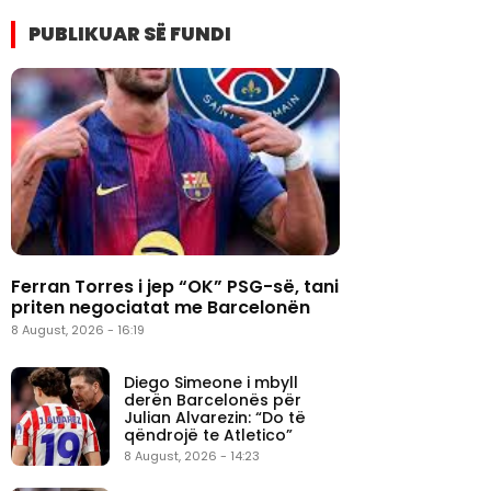
PUBLIKUAR SË FUNDI
Ferran Torres i jep “OK” PSG-së, tani
priten negociatat me Barcelonën
8 August, 2026 - 16:19
Diego Simeone i mbyll
derën Barcelonës për
Julian Alvarezin: “Do të
qëndrojë te Atletico”
8 August, 2026 - 14:23