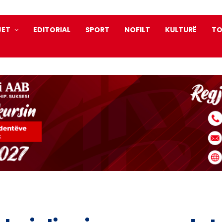
JET
EDITORIAL
SPORT
NOFILT
KULTURË
TO