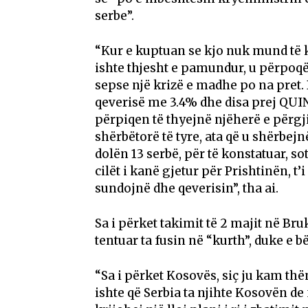
serbe”.
“Kur e kuptuan se kjo nuk mund të ka
ishte thjesht e pamundur, u përpoqë
sepse një krizë e madhe po na pret
qeverisë me 3.4% dhe disa prej QUI
përpiqen të thyejnë njëherë e përgj
shërbëtorë të tyre, ata që u shërbej
dolën 13 serbë, për të konstatuar, so
cilët i kanë gjetur për Prishtinën, 
sundojnë dhe qeverisin”, tha ai.
Sa i përket takimit të 2 majit në B
tentuar ta fusin në “kurth”, duke e b
“Sa i përket Kosovës, siç ju kam thë
ishte që Serbia ta njihte Kosovën de f