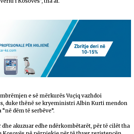
veriu i Kosovës”, tha ai.
, mbrëmjen e së mërkurës Vuçiq vazhdoi
s, duke thënë se kryeministri Albin Kurti mendon
a “në dëm të serbëve”.
 dhe akuzuar edhe ndërkombëtarët, për të cilët tha
 Kosovës në përpjekje për të thyer rezistencën