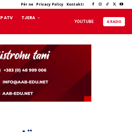
Për ne
Privacy Policy
Kontakti
P ATV
TJERA
YOUTUBE
A RADIO