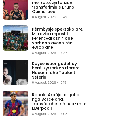
merkato, zyrtarizon
transferimin e Bruno
Guimaraes
8 August, 2026 - 13:42
Përmbysje spektakolare,
Mitrovica mposht
Ferencvaroshin dhe
vazhdon aventurën
evropiane
8 August, 2026 - 13:27
Kayserispor godet dy
herë, zyrtarizon Florent
Hasanin dhe Taulant
Seferin
8 August, 2026 - 13:15
Ronald Araújo largohet
nga Barcelona,
transferohet në huazim te
Liverpooli
8 August, 2026 - 13:03