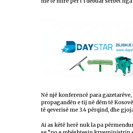
më të mirë për t’i dëbuar serbët nga 
Në një konferencë para gazetarëve
propagandën e tij në dëm të Kosovë
të qeverisë me 3.4 përqind, dhe gjoj
Ai as këtë herë nuk la pa përmendur
se “po e mbështesin kryeministrin e