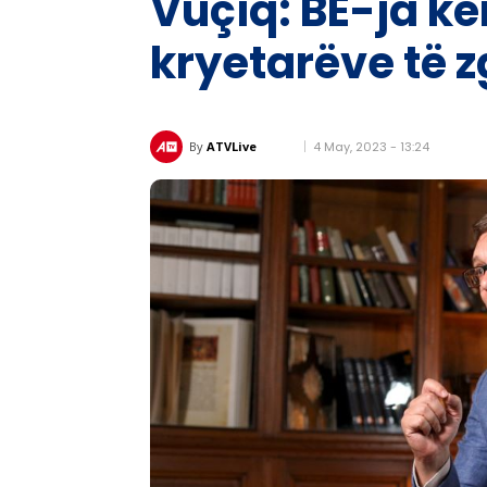
Vuçiq: BE-ja k
kryetarëve të z
4 May, 2023 - 13:24
By
ATVLive