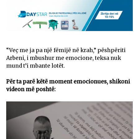
“Veç me ja pa një fëmijë në krah,” pëshpëriti
Arbeni, i mbushur me emocione, teksa nuk
mund t’i mbante lotët.
Për ta parë këtë moment emocionues, shikoni
videon më poshtë: