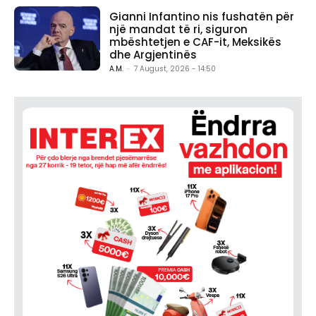
Gianni Infantino nis fushatën për
një mandat të ri, siguron
mbështetjen e CAF-it, Meksikës
dhe Argjentinës
A.M.
-
7 August, 2026 - 14:50