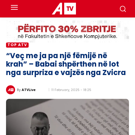
TOP ATV
“Veç me ja pa një fëmijë në
krah” – Babai shpërthen në lot
nga surpriza e vajzës nga Zvicra
11 February, 2025 - 18:25
By
ATVLive