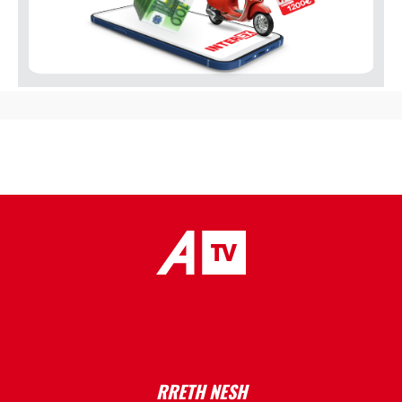
placeholder text
RRETH NESH