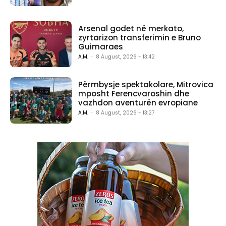
Arsenal godet në merkato,
zyrtarizon transferimin e Bruno
Guimaraes
A.M.
-
8 August, 2026 - 13:42
Përmbysje spektakolare, Mitrovica
mposht Ferencvaroshin dhe
vazhdon aventurën evropiane
A.M.
-
8 August, 2026 - 13:27