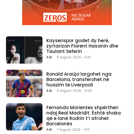
Kayserispor godet dy herë,
zyrtarizon Florent Hasanin dhe
Taulant Seferin
A.M.
-
8 August, 2026 - 13:15
Ronald Araújo largohet nga
Barcelona, transferohet në
huazim te Liverpooli
A.M.
-
8 August, 2026 - 13:03
Fernando Morientes shpërthen
ndaj Real Madridit: Është shaka
që e lanë Rodrin t’i afrohet
Barcelonës
A.M.
-
7 August, 2026 - 16:11