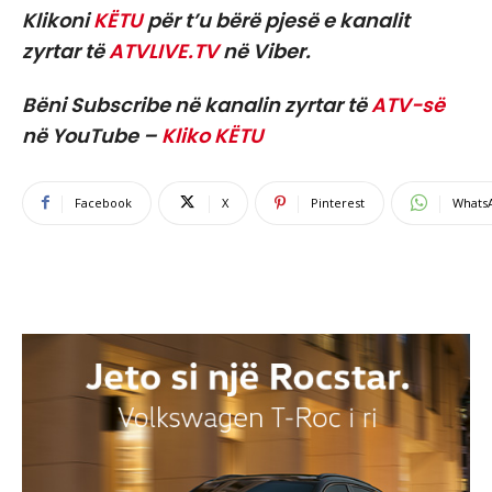
Klikoni
KËTU
për t’u bërë pjesë e kanalit
zyrtar të
ATVLIVE.TV
në Viber.
Bëni Subscribe në kanalin zyrtar të
ATV-së
në YouTube –
Kliko KËTU
Facebook
X
Pinterest
Whats