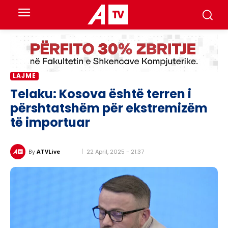
LAJME
Telaku: Kosova është terren i
përshtatshëm për ekstremizëm
të importuar
22 April, 2025 - 21:37
By
ATVLive