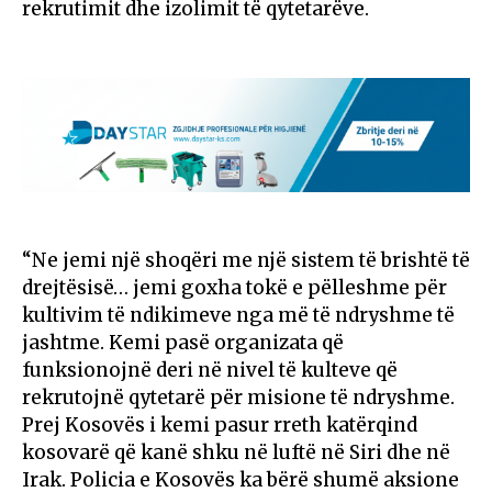
rekrutimit dhe izolimit të qytetarëve.
“Ne jemi një shoqëri me një sistem të brishtë të
drejtësisë… jemi goxha tokë e pëlleshme për
kultivim të ndikimeve nga më të ndryshme të
jashtme. Kemi pasë organizata që
funksionojnë deri në nivel të kulteve që
rekrutojnë qytetarë për misione të ndryshme.
Prej Kosovës i kemi pasur rreth katërqind
kosovarë që kanë shku në luftë në Siri dhe në
Irak. Policia e Kosovës ka bërë shumë aksione