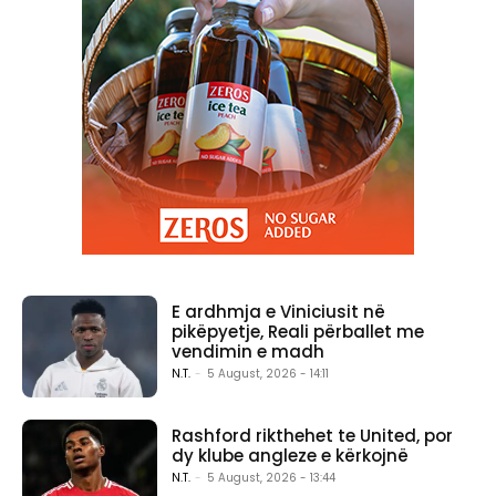
E ardhmja e Viniciusit në
pikëpyetje, Reali përballet me
vendimin e madh
N.T.
-
5 August, 2026 - 14:11
Rashford rikthehet te United, por
dy klube angleze e kërkojnë
N.T.
-
5 August, 2026 - 13:44