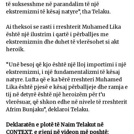
të suksesshme në parandalim të një
ekstremizmi të kësaj natyre”, tha Telaku.
Ai theksoi se rasti i rreshterit Muhamed Lika
është një ilustrim i qartë i përballjes me
ekstremizmin dhe duhet të vlerësohet si akt
heroik.
“Unë besoj që kjo është një lloj importimi i një
ekstremizmi, i një fundamentalizmi të kësaj
natyre. Lufta që e ka bërë rreshteri Muhamed
Lika është pjesë e kësaj përballjeje dhe ramja e
tij në detyrë është një heroizëm për t’u
vlerësuar, që shkon edhe në nivele të rreshterit
Afrim Bunjaku”, deklaroi Telaku.
Deklaratën e plotë të Naim Telakut në
CONTEXT, e gjeni në videon më poshtë: