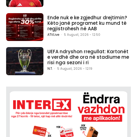
Ende nuk e ke zgjedhur drejtimin?
Këto janë programet ku mund të
regjistrohesh në AAB
ATVLive
-
5 August, 2026 - 12:50
UEFA ndryshon rregullat: Kartonët
e verdhë dhe ora në stadiume me
risi nga sezoni i ri
N.T.
-
5 August, 2026 - 12:19