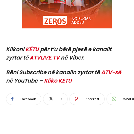
Klikoni
KËTU
për t’u bërë pjesë e kanalit
zyrtar të
ATVLIVE.TV
në Viber.
Bëni Subscribe në kanalin zyrtar të
ATV-së
në YouTube –
Kliko KËTU
Facebook
X
Pinterest
Whats