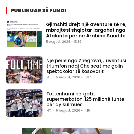
PUBLIKUAR SË FUNDI
Gjimshiti drejt një aventure të re,
mbrojtësi shqiptar largohet nga
Atalanta për në Arabinë Saudite
5 August, 2026 - 15:39
Një perlë nga Zhegrova, Juventusi
triumfon ndaj Chelseat me golin
spektakolar të kosovarit
N.T.
-
5 August, 2026 - 15:37
Tottenhami përgatit
supermerkaton, 125 milionë funte
për dy sulmues
N.T.
-
5 August, 2026 - 14:15