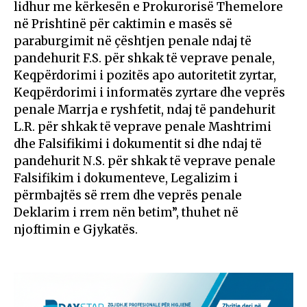
lidhur me kërkesën e Prokurorisë Themelore
në Prishtinë për caktimin e masës së
paraburgimit në çështjen penale ndaj të
pandehurit F.S. për shkak të veprave penale,
Keqpërdorimi i pozitës apo autoritetit zyrtar,
Keqpërdorimi i informatës zyrtare dhe veprës
penale Marrja e ryshfetit, ndaj të pandehurit
L.R. për shkak të veprave penale Mashtrimi
dhe Falsifikimi i dokumentit si dhe ndaj të
pandehurit N.S. për shkak të veprave penale
Falsifikim i dokumenteve, Legalizim i
përmbajtës së rrem dhe veprës penale
Deklarim i rrem nën betim”, thuhet në
njoftimin e Gjykatës.