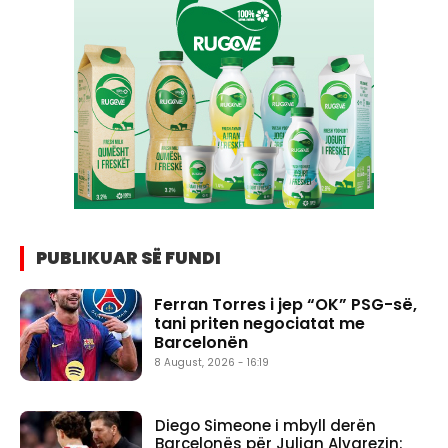
PUBLIKUAR SË FUNDI
Ferran Torres i jep “OK” PSG-së,
tani priten negociatat me
Barcelonën
8 August, 2026 - 16:19
Diego Simeone i mbyll derën
Barcelonës për Julian Alvarezin: