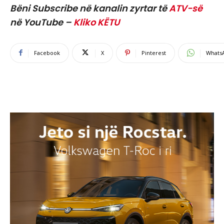
Bëni Subscribe në kanalin zyrtar të
ATV-së
në YouTube –
Kliko KËTU
Facebook
X
Pinterest
Whats