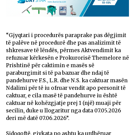
“Gjyqtari i procedurës paraprake pas dëgjimit
të palëve në procedurë dhe pas analizimit të
shkresave të lëndës, përmes Aktvendimit ka
refuzuar kërkesën e Prokurorisë Themelore në
Prishtinë për caktimin e masës së
paraburgimit si të pa bazuar dhe ndaj të
pandehurve F.S., L.R. dhe N.S. ka caktuar masën
Ndalimi për të iu ofruar vendit apo personit të
caktuar, e cila masë të pandehurve iu është
caktuar në kohëzgjatje prej 1 (një) muaji për
secilin, duke u llogaritur nga data 07.05.2026
deri më datë 07.06.2026”.
Sidoqoftë, gjykata po ashtu ka urdhëruar