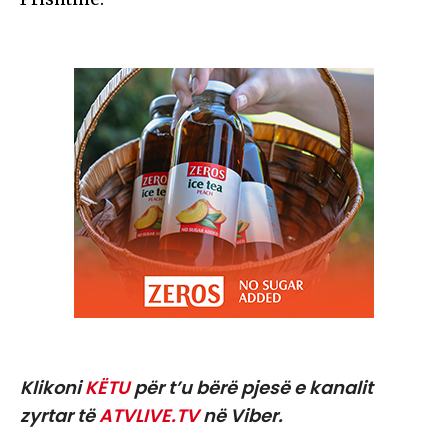
Klikoni
KËTU
për t’u bërë pjesë e kanalit
zyrtar të
ATVLIVE.TV
në Viber.