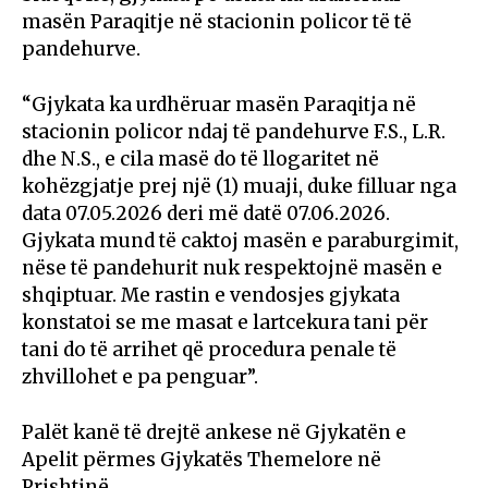
masën Paraqitje në stacionin policor të të
pandehurve.
“Gjykata ka urdhëruar masën Paraqitja në
stacionin policor ndaj të pandehurve F.S., L.R.
dhe N.S., e cila masë do të llogaritet në
kohëzgjatje prej një (1) muaji, duke filluar nga
data 07.05.2026 deri më datë 07.06.2026.
Gjykata mund të caktoj masën e paraburgimit,
nëse të pandehurit nuk respektojnë masën e
shqiptuar. Me rastin e vendosjes gjykata
konstatoi se me masat e lartcekura tani për
tani do të arrihet që procedura penale të
zhvillohet e pa penguar”.
Palët kanë të drejtë ankese në Gjykatën e
Apelit përmes Gjykatës Themelore në
Prishtinë.