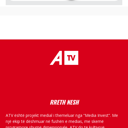
placeholder text
RRETH NESH
ATV është projekt medial i themeluar nga “Media Invest”. Me
një ekip të dëshmuar në fushën e medias, me skemë
programore shumë dimensionale, ATV do të kultivojë