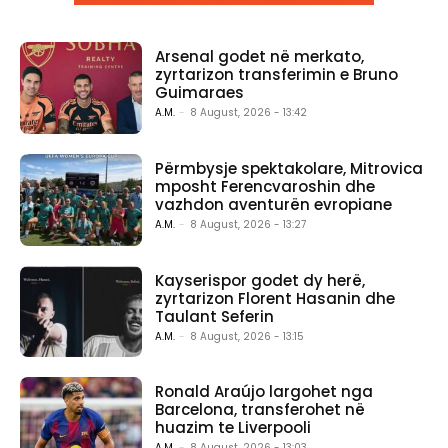
Arsenal godet në merkato,
zyrtarizon transferimin e Bruno
Guimaraes
A.M.
-
8 August, 2026 - 13:42
Përmbysje spektakolare, Mitrovica
mposht Ferencvaroshin dhe
vazhdon aventurën evropiane
A.M.
-
8 August, 2026 - 13:27
Kayserispor godet dy herë,
zyrtarizon Florent Hasanin dhe
Taulant Seferin
A.M.
-
8 August, 2026 - 13:15
Ronald Araújo largohet nga
Barcelona, transferohet në
huazim te Liverpooli
A.M.
-
8 August, 2026 - 13:03