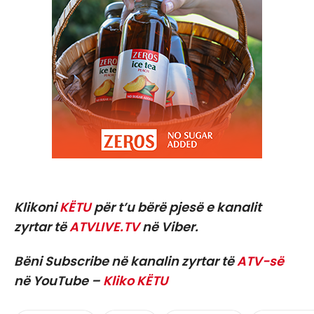
Klikoni
KËTU
për t’u bërë pjesë e kanalit
zyrtar të
ATVLIVE.TV
në Viber.
Bëni Subscribe në kanalin zyrtar të
ATV-së
në YouTube –
Kliko KËTU