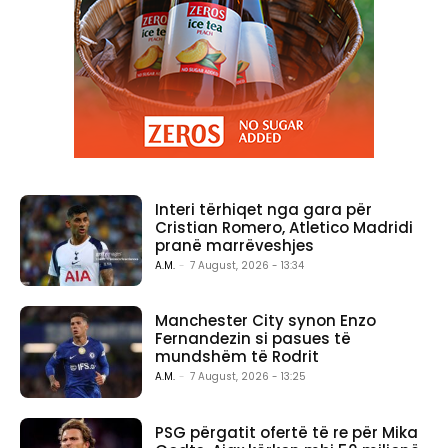
Interi tërhiqet nga gara për
Cristian Romero, Atletico Madridi
pranë marrëveshjes
A.M.
-
7 August, 2026 - 13:34
Manchester City synon Enzo
Fernandezin si pasues të
mundshëm të Rodrit
A.M.
-
7 August, 2026 - 13:25
PSG përgatit ofertë të re për Mika