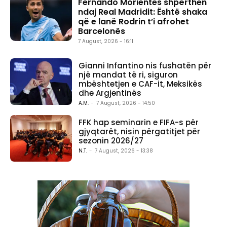
Fernando Morientes shpërthen
ndaj Real Madridit: Është shaka
që e lanë Rodrin t’i afrohet
Barcelonës
7 August, 2026 - 16:11
Gianni Infantino nis fushatën për
një mandat të ri, siguron
mbështetjen e CAF-it, Meksikës
dhe Argjentinës
A.M.
-
7 August, 2026 - 14:50
FFK hap seminarin e FIFA-s për
gjyqtarët, nisin përgatitjet për
sezonin 2026/27
N.T.
-
7 August, 2026 - 13:38