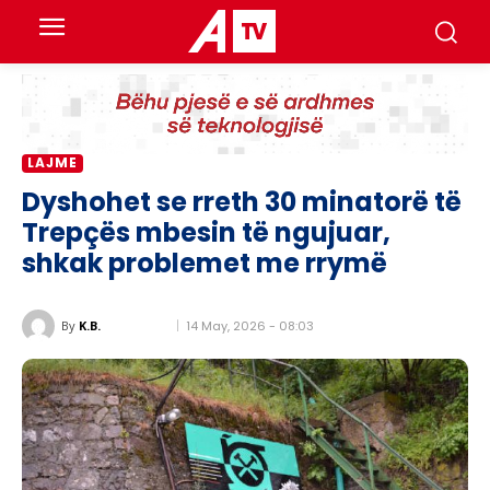
LAJME
Dyshohet se rreth 30 minatorë të
Trepçës mbesin të ngujuar,
shkak problemet me rrymë
14 May, 2026 - 08:03
By
K.B.