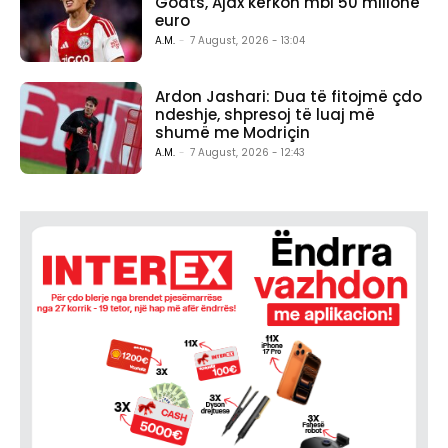
Godts, Ajax kërkon mbi 50 milionë
euro
A.M.
-
7 August, 2026 - 13:04
Ardon Jashari: Dua të fitojmë çdo
ndeshje, shpresoj të luaj më
shumë me Modriçin
A.M.
-
7 August, 2026 - 12:43