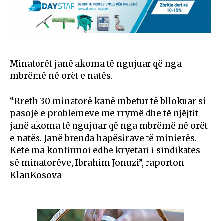
Minatorët janë akoma të ngujuar që nga
mbrëmë në orët e natës.
“Rreth 30 minatorë kanë mbetur të bllokuar si
pasojë e problemeve me rrymë dhe të njëjtit
janë akoma të ngujuar që nga mbrëmë në orët
e natës. Janë brenda hapësirave të minierës.
Këtë ma konfirmoi edhe kryetari i sindikatës
së minatorëve, Ibrahim Jonuzi”, raporton
KlanKosova