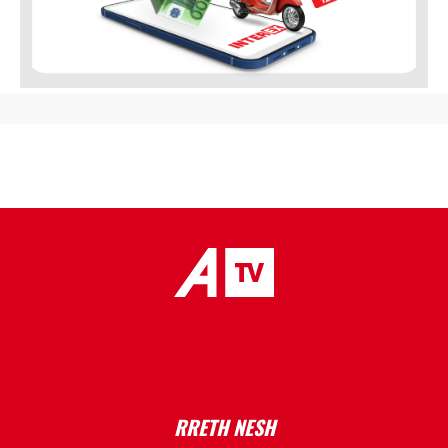
placeholder text
RRETH NESH