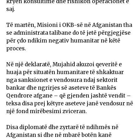
kryen konsultime dhe rishikon operacionet e
saj.
Të martën, Misioni i OKB-së në Afganistan tha
se administrata talibane do të jetë përgjegjëse
për çdo ndikim negativ humanitar në këtë
proces.
Në një deklaratë, Mujahid akuzoi qeveritë e
huaja për situatën humanitare të shkaktuar
nga sanksionet e vendosura ndaj sektorit
bankar dhe ngrirjes së aseteve të Bankës
Qendrore afgane – që gjenden jashtë vendit –
teksa disa prej këtyre aseteve janë vendosur në
një fond mirëbesimi zviceran.
Disa diplomatë dhe zyrtarë të ndihmës në
Afganistan si dhe në mbarë botën kanë