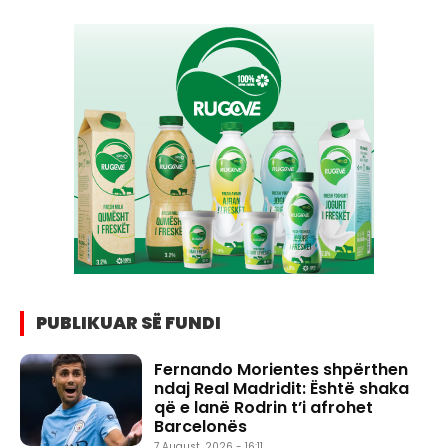
PUBLIKUAR SË FUNDI
Fernando Morientes shpërthen
ndaj Real Madridit: Është shaka
që e lanë Rodrin t’i afrohet
Barcelonës
7 August, 2026 - 16:11