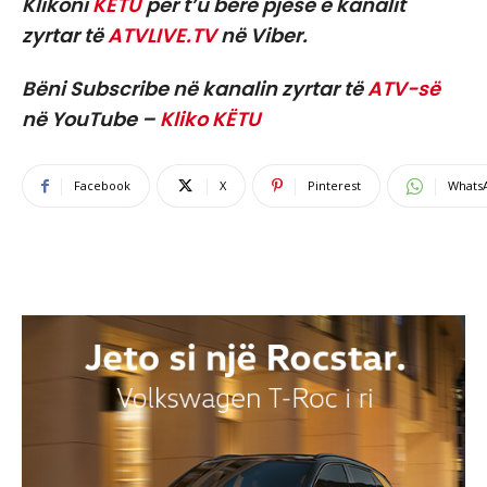
Klikoni
KËTU
për t’u bërë pjesë e kanalit
zyrtar të
ATVLIVE.TV
në Viber.
Bëni Subscribe në kanalin zyrtar të
ATV-së
në YouTube –
Kliko KËTU
Facebook
X
Pinterest
Whats