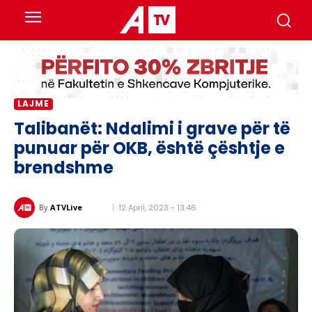
LAJME
Talibanët: Ndalimi i grave për të
punuar për OKB, është çështje e
brendshme
12 April, 2023 - 13:46
By
ATVLive