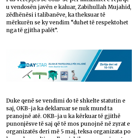
u vendosën javën e kaluar, Zabihullah Mujahid,
zëdhënësi i talibanëve, ka theksuar të
mërkurën se ky vendim “duhet të respektohet
nga të gjitha palët”.
Duke qenë se vendimi do të shkelte statutin e
saj, OKB-ja ka deklaruar se nuk mund ta
pranojnë atë. OKB-ja u ka kërkuar të gjithë
punonjësve të saj që të mos punojnë në zyrat e
organizatës deri më 5 maj, teksa organizata po