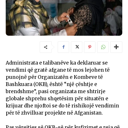
Administrata e talibanëve ka deklaruar se
vendimi që gratë afgane të mos lejohen të
punojnë për Organizatën e Kombeve të
Bashkuara (OKB), është “një çështje e
brendshme”, pasi organizata me shtrirje
globale shprehu shqetësim për situatën e
krijuar dhe njoftoi se do të rishikojë vendimin
për të zhvilluar projekte në Afganistan.
Pas vërejtjes së OKB-së për kufizimet e reja që