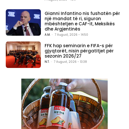
Gianni Infantino nis fushatën për
një mandat të ri, siguron
mbështetjen e CAF-it, Meksikës
dhe Argjentinës
A.M.
-
7 August, 2026 - 14:50
FFK hap seminarin e FIFA-s për
gjyqtarët, nisin përgatitjet për
sezonin 2026/27
N.T.
-
7 August, 2026 - 13:38