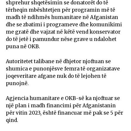
shprehur shqetësimin se donatorët do të
tërheqin mbështetjen për programin më të
madh të ndihmës humanitare në Afganistan
dhe se zbatimi i programeve dhe komunikimi
me gratë dhe vajzat në këtë vend konservator
do të jetë i pamundur nëse grave u ndalohet
puna në OKB.
Autoritetet talibane në dhjetor njoftuan se
shumica e punonjësve femra të organizatave
joqeveritare afgane nuk do të lejohen të
punojnë.
Agjencia humanitare e OKB-së ka njoftuar se
një plan i madh financimi për Afganistanin
për vitin 2023, është financuar më pak se 5 për
qind.