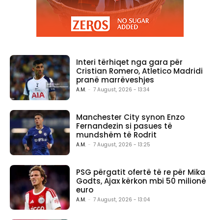
Interi tërhiqet nga gara për
Cristian Romero, Atletico Madridi
pranë marrëveshjes
A.M.
-
7 August, 2026 - 13:34
Manchester City synon Enzo
Fernandezin si pasues të
mundshëm të Rodrit
A.M.
-
7 August, 2026 - 13:25
PSG përgatit ofertë të re për Mika
Godts, Ajax kërkon mbi 50 milionë
euro
A.M.
-
7 August, 2026 - 13:04