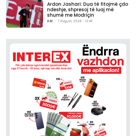
Ardon Jashari: Dua të fitojmë çdo
ndeshje, shpresoj të luaj më
shumë me Modriçin
A.M.
-
7 August, 2026 - 12:43