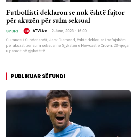
Futbollisti deklaron se nuk është fajtor
për akuzën për sulm seksual
ATVLive
-
2 June, 2023 - 16:00
SPORT
Sulmuesi i Sunderlandit, Jack Diamond, është deklaruar i pafajshëm
për akuzat për sulm seksual në Gjykatën e Newcastle Crown. 23-vjeçari
u paraqit në gjykatë të...
PUBLIKUAR SË FUNDI