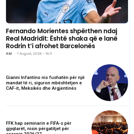
Fernando Morientes shpërthen ndaj
Real Madridit: Është shaka që e lanë
Rodrin t’i afrohet Barcelonës
A.M.
-
7 August, 2026 - 16:11
Gianni Infantino nis fushatën për një
mandat të ri, siguron mbështetjen e
CAF-it, Meksikës dhe Argjentinës
FFK hap seminarin e FIFA-s për
gjyqtarët, nisin përgatitjet për
sezonin 2026/27