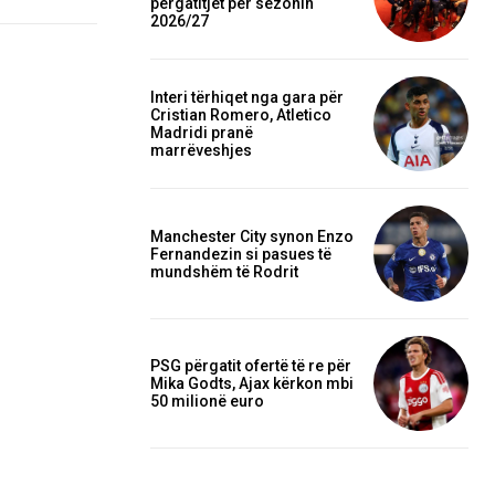
përgatitjet për sezonin
2026/27
Interi tërhiqet nga gara për
Cristian Romero, Atletico
Madridi pranë
marrëveshjes
Manchester City synon Enzo
Fernandezin si pasues të
mundshëm të Rodrit
PSG përgatit ofertë të re për
Mika Godts, Ajax kërkon mbi
50 milionë euro