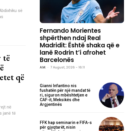
Abdixhiku së
as
Fernando Morientes
shpërthen ndaj Real
Madridit: Është shaka që e
lanë Rodrin t’i afrohet
 të
Barcelonës
ë
A.M.
-
7 August, 2026 - 16:11
etet që
Gianni Infantino nis
fushatën për një mandat të
ri, siguron mbështetjen e
CAF-it, Meksikës dhe
Argjentinës
rejt në
s janë të
FFK hap seminarin e FIFA-s
për gjyqtarët, nisin