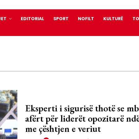
JET
EDITORIAL
SPORT
NOFILT
KULTURË
TO
Eksperti i sigurisë thotë se mb
afërt për liderët opozitarë nd
me çështjen e veriut