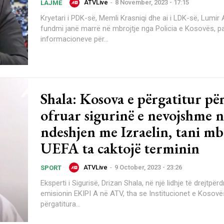
ATVLive
-
8 November, 2023 - 17:15
LAJME
Kryetari i PDK-së, Memli Krasniqi dhe ai i LDK-së, Lumir 
fundmi janë marrë në mbrojtje nga Policia e Kosovës, p
informacioneve për...
Shala: Kosova e përgatitur për
ofruar sigurinë e nevojshme n
ndeshjen me Izraelin, tani mb
UEFA ta caktojë terminin
ATVLive
-
9 October, 2023 - 23:26
SPORT
Eksperti i Sigurisë, Drizan Shala, në një lidhje të drejtpërd
emisionin EKIPI A në ATV, tha se Institucionet e Kosovë
përgatitura...