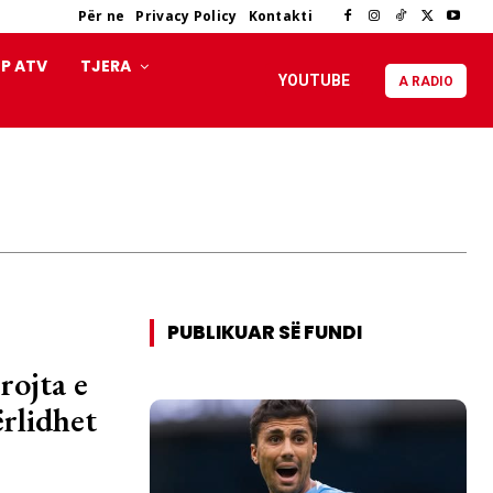
Për ne
Privacy Policy
Kontakti
P ATV
TJERA
YOUTUBE
A RADIO
PUBLIKUAR SË FUNDI
rojta e
ërlidhet