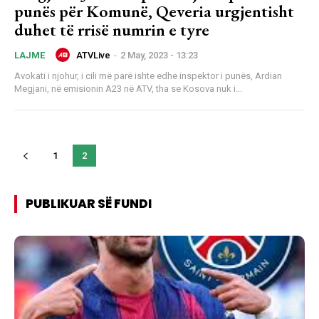
punës për Komunë, Qeveria urgjentisht
duhet të rrisë numrin e tyre
ATVLive
-
2 May, 2023 - 13:23
LAJME
Avokati i njohur, i cili më parë ishte edhe inspektor i punës, Ardian
Megjani, në emisionin A23 në ATV, tha se Kosova nuk i...
1
2
PUBLIKUAR SË FUNDI