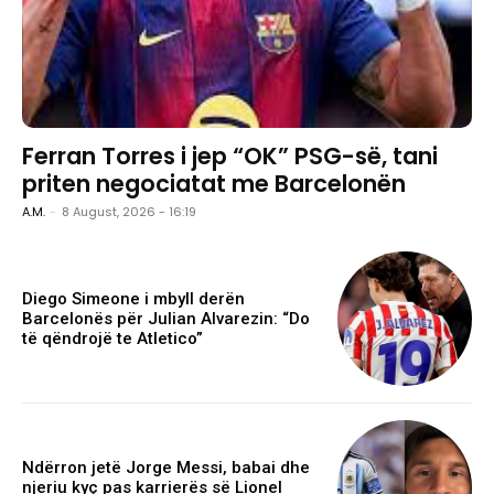
Ferran Torres i jep “OK” PSG-së, tani
priten negociatat me Barcelonën
A.M.
-
8 August, 2026 - 16:19
Diego Simeone i mbyll derën
Barcelonës për Julian Alvarezin: “Do
të qëndrojë te Atletico”
Ndërron jetë Jorge Messi, babai dhe
njeriu kyç pas karrierës së Lionel