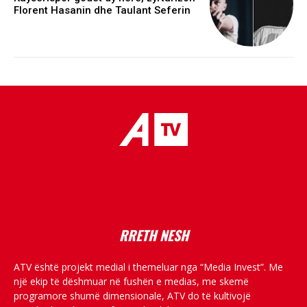
Florent Hasanin dhe Taulant Seferin
placeholder text
RRETH NESH
ATV është projekt medial i themeluar nga “Media Invest”. Me
një ekip të dëshmuar në fushën e medias, me skemë
programore shumë dimensionale, ATV do të kultivojë