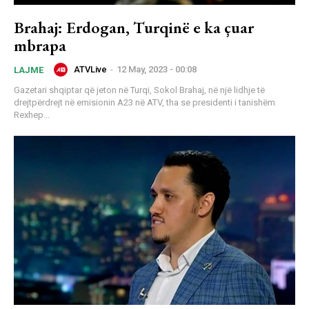
Brahaj: Erdogan, Turqinë e ka çuar
mbrapa
ATVLive
-
12 May, 2023 - 00:08
LAJME
Gazetari shqiptar që jeton në Turqi, Sokol Brahaj, në një lidhje të
drejtpërdrejt në emisionin A23 në ATV, tha se presidenti i tanishëm
Rexhep...