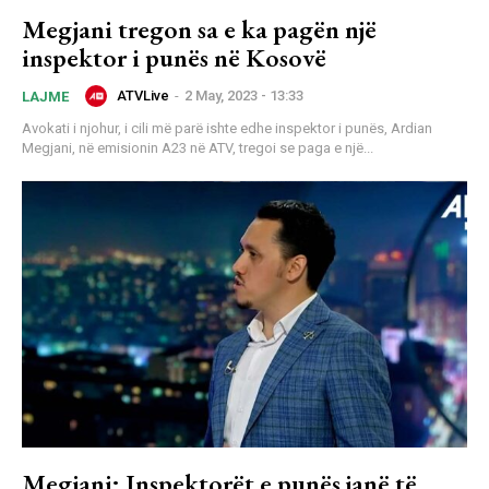
Megjani tregon sa e ka pagën një
inspektor i punës në Kosovë
ATVLive
-
2 May, 2023 - 13:33
LAJME
Avokati i njohur, i cili më parë ishte edhe inspektor i punës, Ardian
Megjani, në emisionin A23 në ATV, tregoi se paga e një...
Megjani: Inspektorët e punës janë të