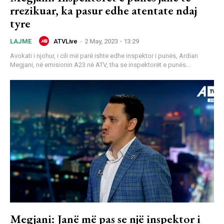
rrezikuar, ka pasur edhe atentate ndaj
tyre
ATVLive
-
2 May, 2023 - 13:29
LAJME
Avokati i njohur, i cili më parë ishte edhe inspektor i punës, Ardian
Megjani, në emisionin A23 në ATV, tha se inspektorët e punës...
Megjani: Janë më pas se një inspektor i