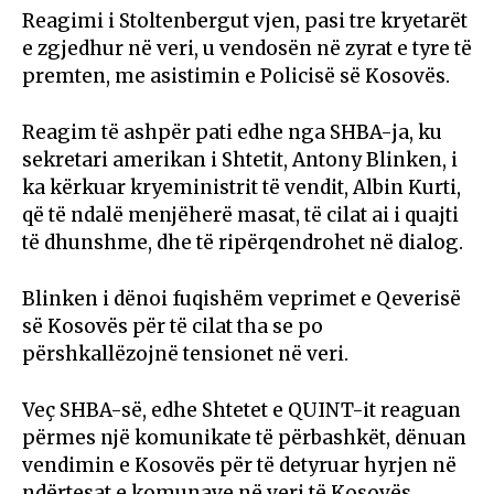
Reagimi i Stoltenbergut vjen, pasi tre kryetarët
e zgjedhur në veri, u vendosën në zyrat e tyre të
premten, me asistimin e Policisë së Kosovës.
Reagim të ashpër pati edhe nga SHBA-ja, ku
sekretari amerikan i Shtetit, Antony Blinken, i
ka kërkuar kryeministrit të vendit, Albin Kurti,
që të ndalë menjëherë masat, të cilat ai i quajti
të dhunshme, dhe të ripërqendrohet në dialog.
Blinken i dënoi fuqishëm veprimet e Qeverisë
së Kosovës për të cilat tha se po
përshkallëzojnë tensionet në veri.
Veç SHBA-së, edhe Shtetet e QUINT-it reaguan
përmes një komunikate të përbashkët, dënuan
vendimin e Kosovës për të detyruar hyrjen në
ndërtesat e komunave në veri të Kosovës,