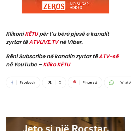
Klikoni
KËTU
për t’u bërë pjesë e kanalit
zyrtar të
ATVLIVE.TV
në Viber.
Bëni Subscribe në kanalin zyrtar të
ATV-së
në YouTube –
Kliko KËTU
Facebook
X
Pinterest
Whats