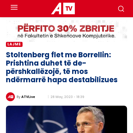
LAJME
Stoltenberg flet me Borrellin:
Prishtina duhet të de-
përshkallëzojë, të mos
ndërmarrë hapa destabilizues
28 May, 2023 - 18:39
By
ATVLive