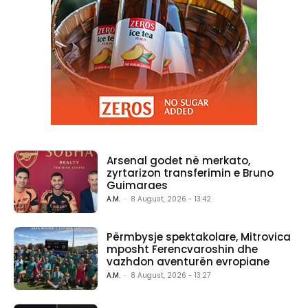
Arsenal godet në merkato,
zyrtarizon transferimin e Bruno
Guimaraes
A.M.
-
8 August, 2026 - 13:42
Përmbysje spektakolare, Mitrovica
mposht Ferencvaroshin dhe
vazhdon aventurën evropiane
A.M.
-
8 August, 2026 - 13:27