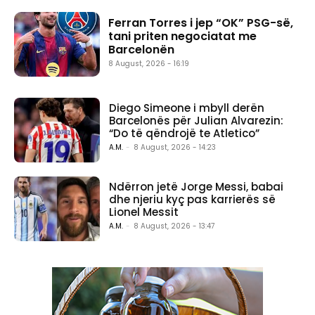
Ferran Torres i jep “OK” PSG-së,
tani priten negociatat me
Barcelonën
8 August, 2026 - 16:19
Diego Simeone i mbyll derën
Barcelonës për Julian Alvarezin:
“Do të qëndrojë te Atletico”
A.M.
-
8 August, 2026 - 14:23
Ndërron jetë Jorge Messi, babai
dhe njeriu kyç pas karrierës së
Lionel Messit
A.M.
-
8 August, 2026 - 13:47