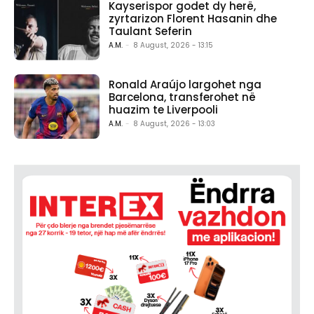
Kayserispor godet dy herë,
zyrtarizon Florent Hasanin dhe
Taulant Seferin
A.M.
-
8 August, 2026 - 13:15
Ronald Araújo largohet nga
Barcelona, transferohet në
huazim te Liverpooli
A.M.
-
8 August, 2026 - 13:03