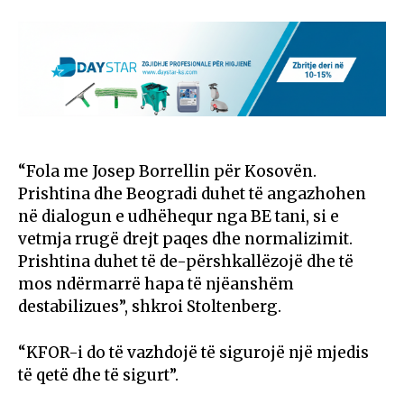
“Fola me Josep Borrellin për Kosovën.
Prishtina dhe Beogradi duhet të angazhohen
në dialogun e udhëhequr nga BE tani, si e
vetmja rrugë drejt paqes dhe normalizimit.
Prishtina duhet të de-përshkallëzojë dhe të
mos ndërmarrë hapa të njëanshëm
destabilizues”, shkroi Stoltenberg.
“KFOR-i do të vazhdojë të sigurojë një mjedis
të qetë dhe të sigurt”.