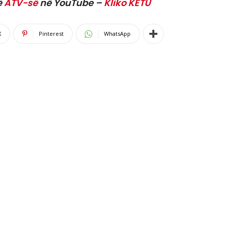
ë
ATV-së
në YouTube –
Kliko KËTU
X
Pinterest
WhatsApp