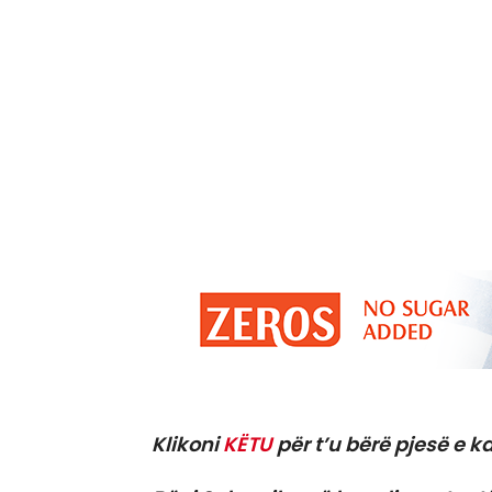
Klikoni
KËTU
për t’u bërë pjesë e ka