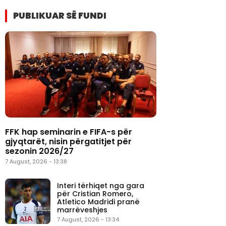
PUBLIKUAR SË FUNDI
FFK hap seminarin e FIFA-s për
gjyqtarët, nisin përgatitjet për
sezonin 2026/27
7 August, 2026 - 13:38
Interi tërhiqet nga gara
për Cristian Romero,
Atletico Madridi pranë
marrëveshjes
7 August, 2026 - 13:34