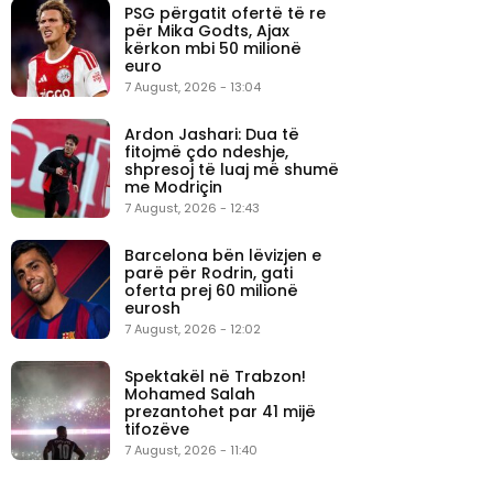
PSG përgatit ofertë të re
për Mika Godts, Ajax
kërkon mbi 50 milionë
euro
7 August, 2026 - 13:04
Ardon Jashari: Dua të
fitojmë çdo ndeshje,
shpresoj të luaj më shumë
me Modriçin
7 August, 2026 - 12:43
Barcelona bën lëvizjen e
parë për Rodrin, gati
oferta prej 60 milionë
eurosh
7 August, 2026 - 12:02
Spektakël në Trabzon!
Mohamed Salah
prezantohet par 41 mijë
tifozëve
7 August, 2026 - 11:40