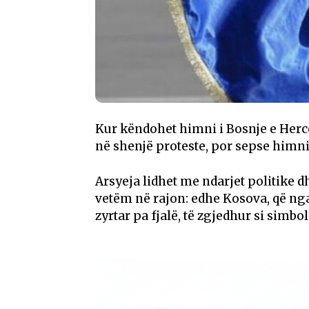
Kur këndohet himni i Bosnje e Herce
në shenjë proteste, por sepse himni
Arsyeja lidhet me ndarjet politike dh
vetëm në rajon: edhe Kosova, që ng
zyrtar pa fjalë, të zgjedhur si simbol