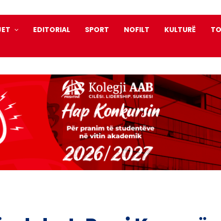
JET
EDITORIAL
SPORT
NOFILT
KULTURË
TO