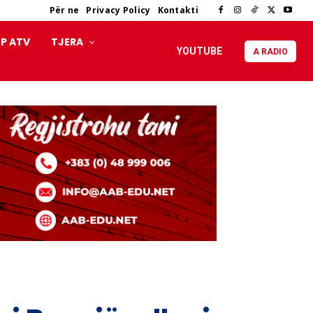
Për ne
Privacy Policy
Kontakti
P ATV
TJERA
YOUTUBE
A RADIO