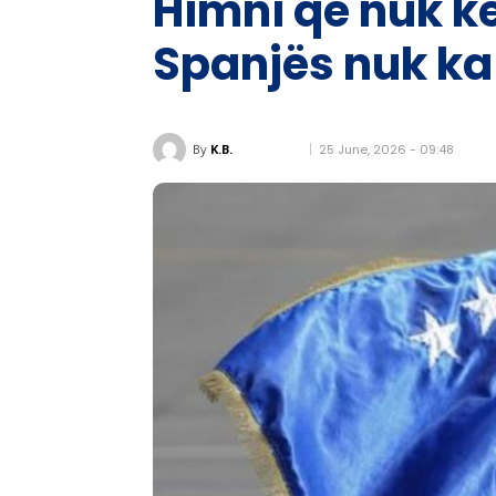
Himni që nuk kë
Spanjës nuk ka
25 June, 2026 - 09:48
By
K.B.