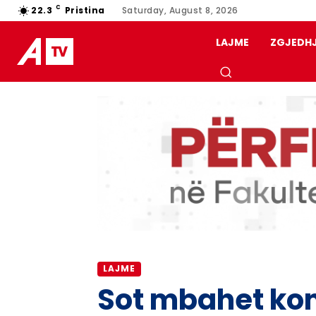
C
22.3
Pristina
Saturday, August 8, 2026
LAJME
ZGJEDH
LAJME
Sot mbahet konf