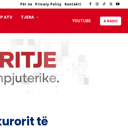
Për ne
Privacy Policy
Kontakti
P ATV
TJERA
YOUTUBE
A RADIO
urorit të