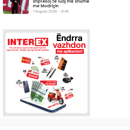
shpresoj të luaj më shumë
me Modriçin
7 August, 2026 - 12:43