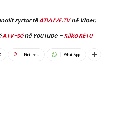
nalit zyrtar të
ATVLIVE.TV
në Viber.
ë
ATV-së
në YouTube –
Kliko KËTU
X
Pinterest
WhatsApp