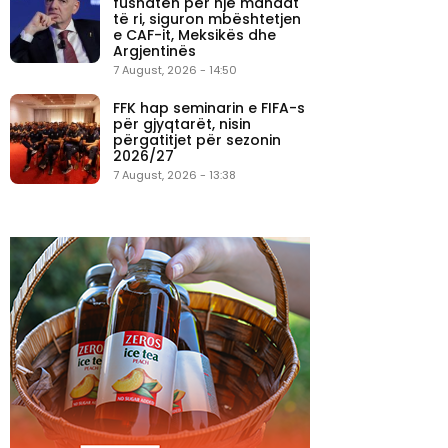
fushatën për një mandat
të ri, siguron mbështetjen
e CAF-it, Meksikës dhe
Argjentinës
7 August, 2026 - 14:50
FFK hap seminarin e FIFA-s
për gjyqtarët, nisin
përgatitjet për sezonin
2026/27
7 August, 2026 - 13:38