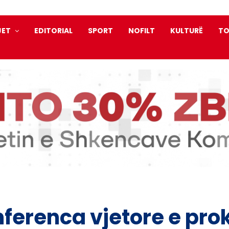
JET
EDITORIAL
SPORT
NOFILT
KULTURË
TO
erenca vjetore e prok