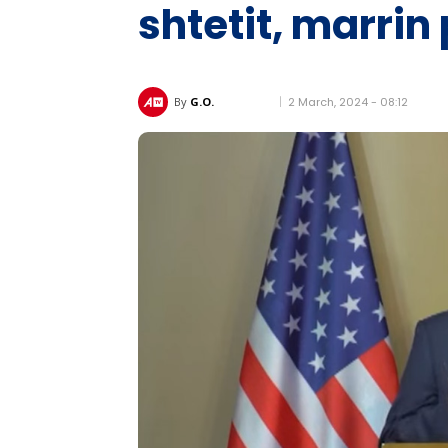
shtetit, marrin
2 March, 2024 - 08:12
By
G.O.