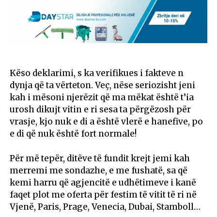
Këso deklarimi, s ka verifikues i fakteve n
dynja që ta vërteton. Veç, nëse seriozisht jeni
kah i mësoni njerëzit që ma mëkat është t’ia
urosh dikujt vitin e ri sesa ta përgëzosh për
vrasje, kjo nuk e di a është vlerë e hanefive, po
e di që nuk është fort normale!
Për më tepër, ditëve të fundit krejt jemi kah
merremi me sondazhe, e me fushatë, sa që
kemi harru që agjencitë e udhëtimeve i kanë
faqet plot me oferta për festim të vitit të ri në
Vjenë, Paris, Prage, Venecia, Dubai, Stamboll…