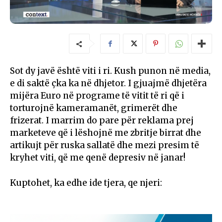
Sot dy javë është viti i ri. Kush punon në media,
e di saktë çka ka në dhjetor. I gjuajmë dhjetëra
mijëra Euro në programe të vitit të ri që i
torturojnë kameramanët, grimerët dhe
frizerat. I marrim do pare për reklama prej
marketeve që i lëshojnë me zbritje birrat dhe
artikujt për ruska sallatë dhe mezi presim të
kryhet viti, që me qenë depresiv në janar!
Kuptohet, ka edhe ide tjera, qe njeri: