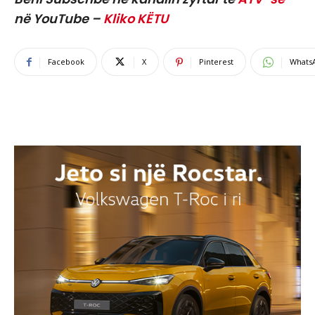
në YouTube –
Kliko KËTU
Facebook
X
Pinterest
Whats