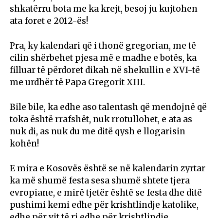
shkatërru bota me ka krejt, besoj ju kujtohen
ata foret e 2012-ës!
Pra, ky kalendari që i thonë gregorian, me të
cilin shërbehet pjesa më e madhe e botës, ka
filluar të përdoret dikah në shekullin e XVI-të
me urdhër të Papa Gregorit XIII.
Bile bile, ka edhe aso talentash që mendojnë që
toka është rrafshët, nuk rrotullohet, e ata as
nuk di, as nuk du me ditë qysh e llogarisin
kohën!
E mira e Kosovës është se në kalendarin zyrtar
ka më shumë festa sesa shumë shtete tjera
evropiane, e mirë tjetër është se festa dhe ditë
pushimi kemi edhe për krishtlindje katolike,
edhe për vit të ri edhe për krishtlindje