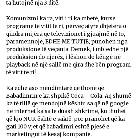
ta hutojnë nja 3 ditë.
Komunizmi ka ra, viti i ri ka mbetë, kurse
programe të vitit të ri, përveç atyre dhjetëra o
qindra mijëra që televizionet i gjuajmë në to,
paramennoje, EDHE MË TUTJE, punohen nga
produksione të veçanta. Demek, i mbledhë një
produksion do njerëz, i lëshon do këngë në
playback në një sallë me qira dhe bën program
të vitit të ri!
Ka edhe aso mendimtarë që thonë që
Babadimrin e ka shpikë Coca – Cola. Aq shumë
ka të tillë që mendojnë kështu sa që në google
në internet ka sa të duash shkrime, ku thuhet
që kjo NUK është e saktë, por pranohet që ka
gati 100 vjet që babadimri është pjesë e
marketingut të kësaj kompanie.