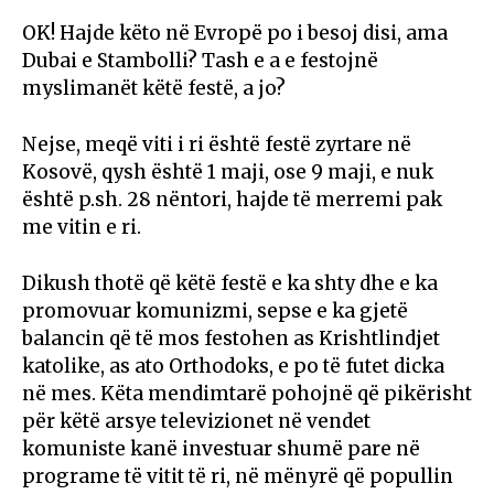
OK! Hajde këto në Evropë po i besoj disi, ama
Dubai e Stambolli? Tash e a e festojnë
myslimanët këtë festë, a jo?
Nejse, meqë viti i ri është festë zyrtare në
Kosovë, qysh është 1 maji, ose 9 maji, e nuk
është p.sh. 28 nëntori, hajde të merremi pak
me vitin e ri.
Dikush thotë që këtë festë e ka shty dhe e ka
promovuar komunizmi, sepse e ka gjetë
balancin që të mos festohen as Krishtlindjet
katolike, as ato Orthodoks, e po të futet dicka
në mes. Këta mendimtarë pohojnë që pikërisht
për këtë arsye televizionet në vendet
komuniste kanë investuar shumë pare në
programe të vitit të ri, në mënyrë që popullin