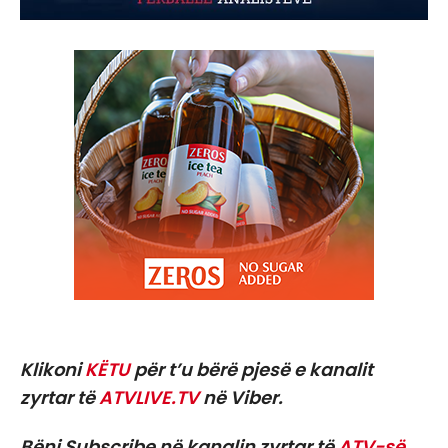
Klikoni
KËTU
për t’u bërë pjesë e kanalit
zyrtar të
ATVLIVE.TV
në Viber.
Bëni Subscribe në kanalin zyrtar të
ATV-së