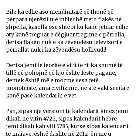
Bile ka edhe aso mendimtarë që thonë që
përpara njerëzit një mbledhë rreth flakës në
shpella, kasolla ose shtëpi ku kanë jetuar edhe
aty kanë treguar e dëgjuar tregime e përralla,
derisa flakën nuk e ka zëvendësu televizori e
përrallat nuk i ka zëvendësu hollivudi!
Derisa jemi te teoritë e vitit të ri, ka shumë të
tillë që pohojnë që kjo është festë pagane,
demek është më e moçme sesa fetë
monoteiste, ama civilizimet në atë vakt secila e
kanë pasë kalendarin e vet.
Psh, sipas një versioni të kalendarit kinez jemi
dikah në vitin 4722, sipas kalendarit hebre
jemi dikah kah viti 5785, kurse sipas kalendarit
të majave, është dashtë në 2012-ën me u