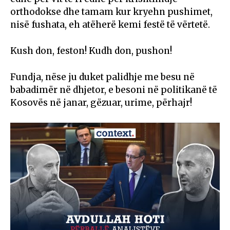
orthodokse dhe tamam kur kryehn pushimet,
nisë fushata, eh atëherë kemi festë të vërtetë.
Kush don, feston! Kudh don, pushon!
Fundja, nëse ju duket palidhje me besu në
babadimër në dhjetor, e besoni në politikanë të
Kosovës në janar, gëzuar, urime, përhajr!