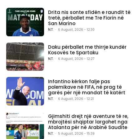
Drita nis sonte sfidën e raundit të
tretë, përballet me Tre Fiorin në
San Marino
N.T.
-
6 August, 2026 - 12:30
Daku përballet me thirrje kundër
Kosovës te Spartaku
N.T.
-
6 August, 2026 - 12:27
Infantino kërkon falje pas
polemikave në FIFA, në prag të
garës për një mandat të katërt
N.T.
-
6 August, 2026 - 12:21
Gjimshiti drejt një aventure të re,
mbrojtësi shqiptar largohet nga
Atalanta për në Arabinë Saudite
N.T.
-
5 August, 2026 - 15:39