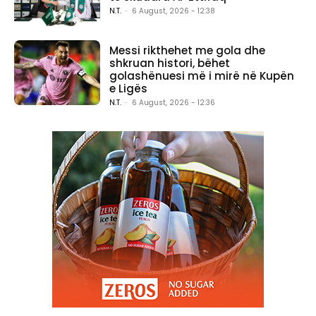
N.T.
-
6 August, 2026 - 12:38
Messi rikthehet me gola dhe
shkruan histori, bëhet
golashënuesi më i mirë në Kupën
e Ligës
N.T.
-
6 August, 2026 - 12:36