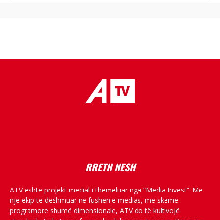
placeholder text
RRETH NESH
ATV është projekt medial i themeluar nga “Media Invest”. Me
një ekip të dëshmuar në fushën e medias, me skemë
programore shumë dimensionale, ATV do të kultivojë