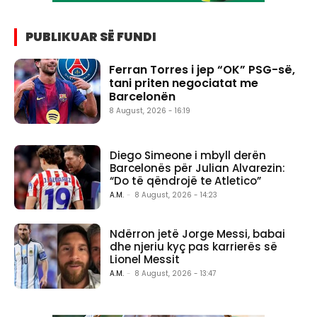
PUBLIKUAR SË FUNDI
Ferran Torres i jep “OK” PSG-së,
tani priten negociatat me
Barcelonën
8 August, 2026 - 16:19
Diego Simeone i mbyll derën
Barcelonës për Julian Alvarezin:
“Do të qëndrojë te Atletico”
A.M.
-
8 August, 2026 - 14:23
Ndërron jetë Jorge Messi, babai
dhe njeriu kyç pas karrierës së
Lionel Messit
A.M.
-
8 August, 2026 - 13:47