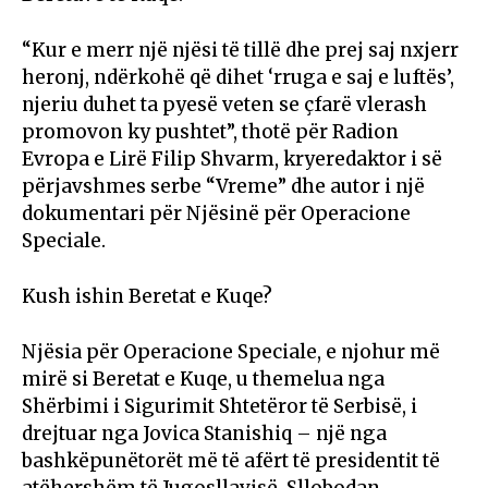
“Kur e merr një njësi të tillë dhe prej saj nxjerr
heronj, ndërkohë që dihet ‘rruga e saj e luftës’,
njeriu duhet ta pyesë veten se çfarë vlerash
promovon ky pushtet”, thotë për Radion
Evropa e Lirë Filip Shvarm, kryeredaktor i së
përjavshmes serbe “Vreme” dhe autor i një
dokumentari për Njësinë për Operacione
Speciale.
Kush ishin Beretat e Kuqe?
Njësia për Operacione Speciale, e njohur më
mirë si Beretat e Kuqe, u themelua nga
Shërbimi i Sigurimit Shtetëror të Serbisë, i
drejtuar nga Jovica Stanishiq – një nga
bashkëpunëtorët më të afërt të presidentit të
atëhershëm të Jugosllavisë, Sllobodan