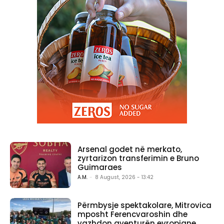
Arsenal godet në merkato,
zyrtarizon transferimin e Bruno
Guimaraes
A.M.
-
8 August, 2026 - 13:42
Përmbysje spektakolare, Mitrovica
mposht Ferencvaroshin dhe
vazhdon aventurën evropiane