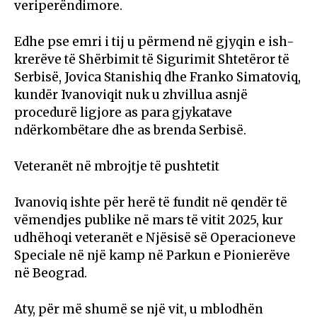
veriperëndimore.
Edhe pse emri i tij u përmend në gjyqin e ish-
krerëve të Shërbimit të Sigurimit Shtetëror të
Serbisë, Jovica Stanishiq dhe Franko Simatoviq,
kundër Ivanoviqit nuk u zhvillua asnjë
procedurë ligjore as para gjykatave
ndërkombëtare dhe as brenda Serbisë.
Veteranët në mbrojtje të pushtetit
Ivanoviq ishte për herë të fundit në qendër të
vëmendjes publike në mars të vitit 2025, kur
udhëhoqi veteranët e Njësisë së Operacioneve
Speciale në një kamp në Parkun e Pionierëve
në Beograd.
Aty, për më shumë se një vit, u mblodhën