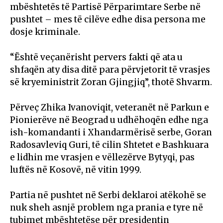
mbështetës të Partisë Përparimtare Serbe në
pushtet – mes të cilëve edhe disa persona me
dosje kriminale.
“Është veçanërisht pervers fakti që ata u
shfaqën aty disa ditë para përvjetorit të vrasjes
së kryeministrit Zoran Gjingjiq”, thotë Shvarm.
Përveç Zhika Ivanoviqit, veteranët në Parkun e
Pionierëve në Beograd u udhëhoqën edhe nga
ish-komandanti i Xhandarmërisë serbe, Goran
Radosavleviq Guri, të cilin Shtetet e Bashkuara
e lidhin me vrasjen e vëllezërve Bytyqi, pas
luftës në Kosovë, në vitin 1999.
Partia në pushtet në Serbi deklaroi atëkohë se
nuk sheh asnjë problem nga prania e tyre në
tubimet mbështetëse për presidentin