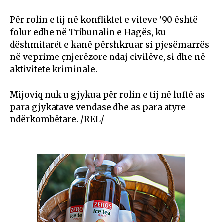
Për rolin e tij në konfliktet e viteve ’90 është
folur edhe në Tribunalin e Hagës, ku
dëshmitarët e kanë përshkruar si pjesëmarrës
në veprime çnjerëzore ndaj civilëve, si dhe në
aktivitete kriminale.
Mijoviq nuk u gjykua për rolin e tij në luftë as
para gjykatave vendase dhe as para atyre
ndërkombëtare. /REL/