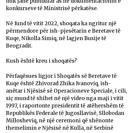
nuk janë publikuar as në dokumentacionin e
konkurseve të Ministrisë përkatëse.
Në fund të vitit 2022, shoqata ka ngritur një
përmendore për ish-pjesëtarin e Beretave të
Kuqe, Nikolla Simiq, në lagjen Busije të
Beogradit.
Kush është kreu i shoqatës?
Përfaqësues ligjor i Shoqatës së Beretave të
Kuqe është Zhivorad Zhika Ivanoviq, ish-
anëtar i Njësisë së Operacioneve Speciale, i cili,
siç mund të shihet në një video nga maji i vitit
1997, i raportonte presidentit të atëhershëm të
Republikës Federale të Jugosllavisë, Sllobodan
Millosheviq, në një ceremoni që shënonte
themelimin e Njësisë në Kulla, në Serbinë