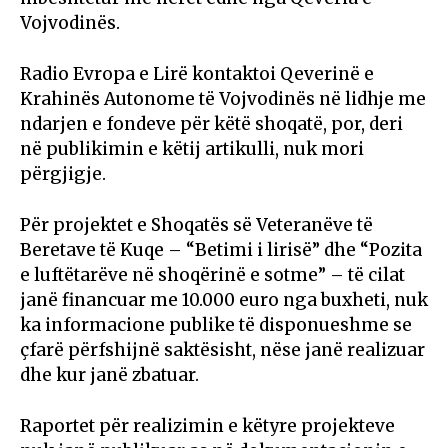
Vojvodinës.
Radio Evropa e Lirë kontaktoi Qeverinë e
Krahinës Autonome të Vojvodinës në lidhje me
ndarjen e fondeve për këtë shoqatë, por, deri
në publikimin e këtij artikulli, nuk mori
përgjigje.
Për projektet e Shoqatës së Veteranëve të
Beretave të Kuqe – “Betimi i lirisë” dhe “Pozita
e luftëtarëve në shoqërinë e sotme” – të cilat
janë financuar me 10.000 euro nga buxheti, nuk
ka informacione publike të disponueshme se
çfarë përfshijnë saktësisht, nëse janë realizuar
dhe kur janë zbatuar.
Raportet për realizimin e këtyre projekteve