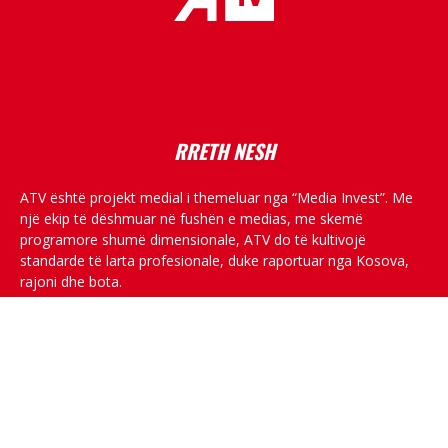
placeholder text
RRETH NESH
ATV është projekt medial i themeluar nga “Media Invest”. Me
një ekip të dëshmuar në fushën e medias, me skemë
programore shumë dimensionale, ATV do të kultivojë
standarde të larta profesionale, duke raportuar nga Kosova,
rajoni dhe bota.
RRJETET SOCIALE