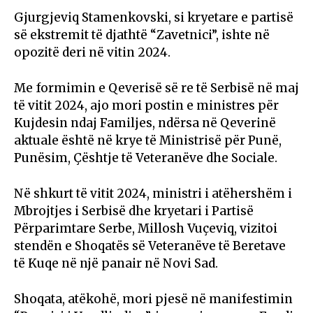
Gjurgjeviq Stamenkovski, si kryetare e partisë
së ekstremit të djathtë “Zavetnici”, ishte në
opozitë deri në vitin 2024.
Me formimin e Qeverisë së re të Serbisë në maj
të vitit 2024, ajo mori postin e ministres për
Kujdesin ndaj Familjes, ndërsa në Qeverinë
aktuale është në krye të Ministrisë për Punë,
Punësim, Çështje të Veteranëve dhe Sociale.
Në shkurt të vitit 2024, ministri i atëhershëm i
Mbrojtjes i Serbisë dhe kryetari i Partisë
Përparimtare Serbe, Millosh Vuçeviq, vizitoi
stendën e Shoqatës së Veteranëve të Beretave
të Kuqe në një panair në Novi Sad.
Shoqata, atëkohë, mori pjesë në manifestimin