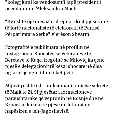
“kolegjiumi ka vendosur t’i japë presidentit
pseudonimin ‘Aleksandri i Madh’”.
“Ky është një mesazh i drejtuar drejt pjesës më
të fortë nacionaliste të elektoratit të Partisë
Përparimtare Serbe”, vlerëson Shvarm.
Fotografitë e publikuara në profilin në
Instagram të Shoqatës së Veteranëve të
Beretave të Kuqe, tregojnë se Mijoviq ka qenë
pjesë e delegacionit të kësaj shoqate në disa
ngjarje që nga fillimi i këtij viti.
Mijoviq është ish-funksionar i policisë sekrete
të Malit të Zi. Si pjesëtar i formacioneve
paraushtarake që vepronin në Bosnje dhe në
Kroaci, ai ka marrë pjesë në luftërat në
hapësirën e ish-Jugosllavisë.