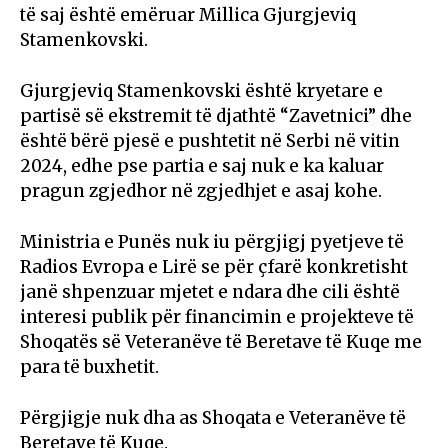
të saj është emëruar Millica Gjurgjeviq
Stamenkovski.
Gjurgjeviq Stamenkovski është kryetare e
partisë së ekstremit të djathtë “Zavetnici” dhe
është bërë pjesë e pushtetit në Serbi në vitin
2024, edhe pse partia e saj nuk e ka kaluar
pragun zgjedhor në zgjedhjet e asaj kohe.
Ministria e Punës nuk iu përgjigj pyetjeve të
Radios Evropa e Lirë se për çfarë konkretisht
janë shpenzuar mjetet e ndara dhe cili është
interesi publik për financimin e projekteve të
Shoqatës së Veteranëve të Beretave të Kuqe me
para të buxhetit.
Përgjigje nuk dha as Shoqata e Veteranëve të
Beretave të Kuqe.