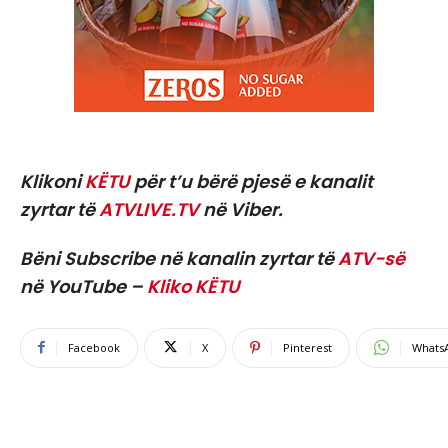
Klikoni
KËTU
për t’u bërë pjesë e kanalit
zyrtar të
ATVLIVE.TV
në Viber.
Bëni Subscribe në kanalin zyrtar të
ATV-së
në YouTube –
Kliko KËTU
Facebook
X
Pinterest
Whats