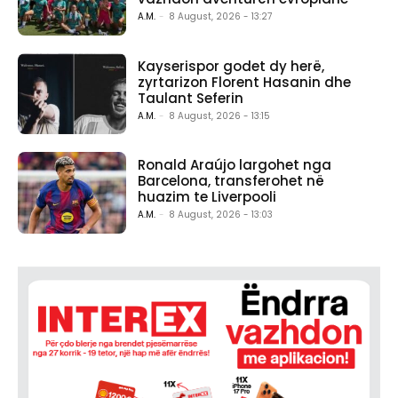
A.M.
-
8 August, 2026 - 13:27
Kayserispor godet dy herë,
zyrtarizon Florent Hasanin dhe
Taulant Seferin
A.M.
-
8 August, 2026 - 13:15
Ronald Araújo largohet nga
Barcelona, transferohet në
huazim te Liverpooli
A.M.
-
8 August, 2026 - 13:03