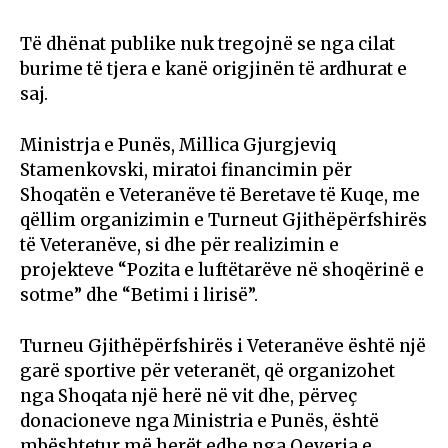
Të dhënat publike nuk tregojnë se nga cilat
burime të tjera e kanë origjinën të ardhurat e
saj.
Ministrja e Punës, Millica Gjurgjeviq
Stamenkovski, miratoi financimin për
Shoqatën e Veteranëve të Beretave të Kuqe, me
qëllim organizimin e Turneut Gjithëpërfshirës
të Veteranëve, si dhe për realizimin e
projekteve “Pozita e luftëtarëve në shoqërinë e
sotme” dhe “Betimi i lirisë”.
Turneu Gjithëpërfshirës i Veteranëve është një
garë sportive për veteranët, që organizohet
nga Shoqata një herë në vit dhe, përveç
donacioneve nga Ministria e Punës, është
mbështetur më herët edhe nga Qeveria e