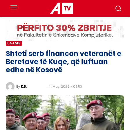
LAJME
Shteti serb financon veteranët e
Beretave të Kuqe, që luftuan
edhe në Kosovë
11 May, 2026 - 08:53
By
K.B.