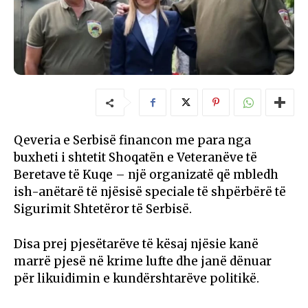
Qeveria e Serbisë financon me para nga
buxheti i shtetit Shoqatën e Veteranëve të
Beretave të Kuqe – një organizatë që mbledh
ish-anëtarë të njësisë speciale të shpërbërë të
Sigurimit Shtetëror të Serbisë.
Disa prej pjesëtarëve të kësaj njësie kanë
marrë pjesë në krime lufte dhe janë dënuar
për likuidimin e kundërshtarëve politikë.