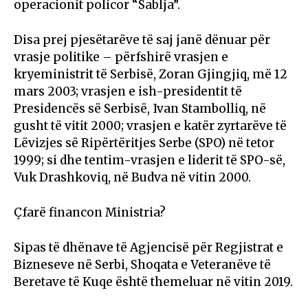
operacionit policor “Sablja”.
Disa prej pjesëtarëve të saj janë dënuar për
vrasje politike – përfshirë vrasjen e
kryeministrit të Serbisë, Zoran Gjingjiq, më 12
mars 2003; vrasjen e ish-presidentit të
Presidencës së Serbisë, Ivan Stambolliq, në
gusht të vitit 2000; vrasjen e katër zyrtarëve të
Lëvizjes së Ripërtëritjes Serbe (SPO) në tetor
1999; si dhe tentim-vrasjen e liderit të SPO-së,
Vuk Drashkoviq, në Budva në vitin 2000.
Çfarë financon Ministria?
Sipas të dhënave të Agjencisë për Regjistrat e
Bizneseve në Serbi, Shoqata e Veteranëve të
Beretave të Kuqe është themeluar në vitin 2019.