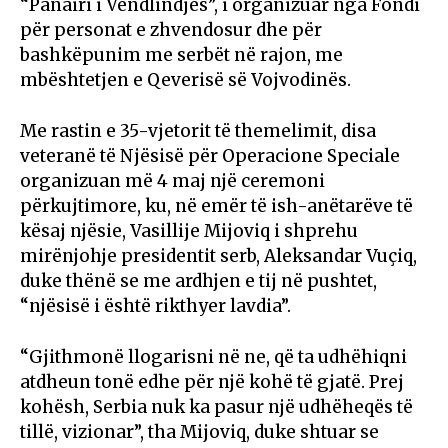
“Panairi i Vendlindjes”, i organizuar nga Fondi
për personat e zhvendosur dhe për
bashkëpunim me serbët në rajon, me
mbështetjen e Qeverisë së Vojvodinës.
Me rastin e 35-vjetorit të themelimit, disa
veteranë të Njësisë për Operacione Speciale
organizuan më 4 maj një ceremoni
përkujtimore, ku, në emër të ish-anëtarëve të
kësaj njësie, Vasillije Mijoviq i shprehu
mirënjohje presidentit serb, Aleksandar Vuçiq,
duke thënë se me ardhjen e tij në pushtet,
“njësisë i është rikthyer lavdia”.
“Gjithmonë llogarisni në ne, që ta udhëhiqni
atdheun tonë edhe për një kohë të gjatë. Prej
kohësh, Serbia nuk ka pasur një udhëheqës të
tillë, vizionar”, tha Mijoviq, duke shtuar se