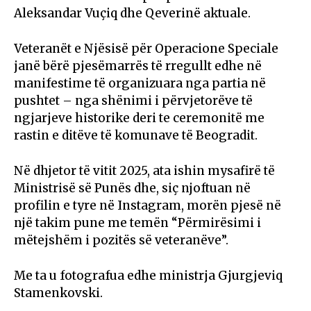
Aleksandar Vuçiq dhe Qeverinë aktuale.
Veteranët e Njësisë për Operacione Speciale
janë bërë pjesëmarrës të rregullt edhe në
manifestime të organizuara nga partia në
pushtet – nga shënimi i përvjetorëve të
ngjarjeve historike deri te ceremonitë me
rastin e ditëve të komunave të Beogradit.
Në dhjetor të vitit 2025, ata ishin mysafirë të
Ministrisë së Punës dhe, siç njoftuan në
profilin e tyre në Instagram, morën pjesë në
një takim pune me temën “Përmirësimi i
mëtejshëm i pozitës së veteranëve”.
Me ta u fotografua edhe ministrja Gjurgjeviq
Stamenkovski.