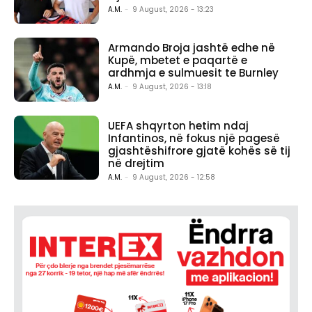
A.M.
-
9 August, 2026 - 13:23
Armando Broja jashtë edhe në
Kupë, mbetet e paqartë e
ardhmja e sulmuesit te Burnley
A.M.
-
9 August, 2026 - 13:18
UEFA shqyrton hetim ndaj
Infantinos, në fokus një pagesë
gjashtëshifrore gjatë kohës së tij
në drejtim
A.M.
-
9 August, 2026 - 12:58