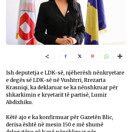
Ish deputetja e LDK-së, njëherësh nënkryetare
e degës së LDK-së në Vushtrri, Rrezarta
Krasniqi, ka deklaruar se ka nënshkruar për
shkarkimin e kryetarit të partisë, Lumir
Abdixhiku.
Këtë ajo e ka konfirmuar për Gazetën Blic,
derisa është në mesin 150 e më shumë
delegatëve që kanë nënshkruar për