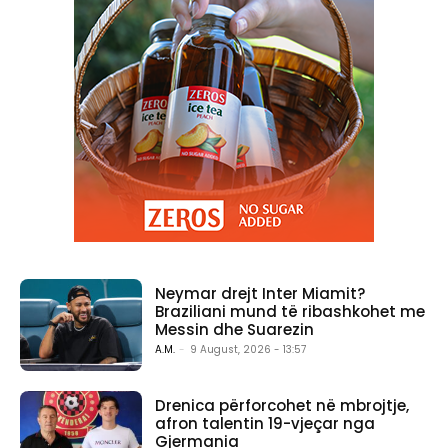
Neymar drejt Inter Miamit?
Braziliani mund të ribashkohet me
Messin dhe Suarezin
A.M.
-
9 August, 2026 - 13:57
Drenica përforcohet në mbrojtje,
afron talentin 19-vjeçar nga
Gjermania