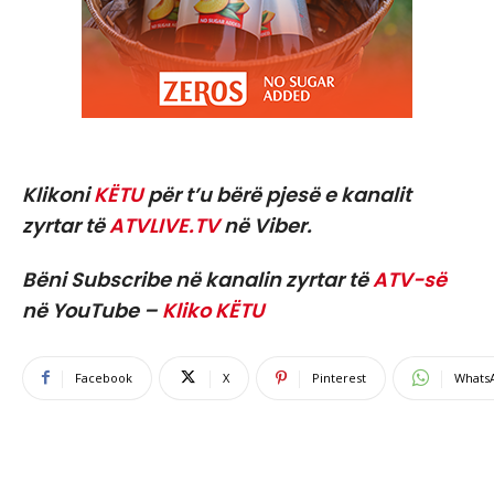
Klikoni
KËTU
për t’u bërë pjesë e kanalit
zyrtar të
ATVLIVE.TV
në Viber.
Bëni Subscribe në kanalin zyrtar të
ATV-së
në YouTube –
Kliko KËTU
Facebook
X
Pinterest
Whats