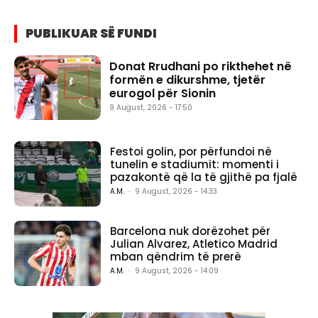
PUBLIKUAR SË FUNDI
Donat Rrudhani po rikthehet në
formën e dikurshme, tjetër
eurogol për Sionin
9 August, 2026 - 17:50
Festoi golin, por përfundoi në
tunelin e stadiumit: momenti i
pazakontë që la të gjithë pa fjalë
A.M.
-
9 August, 2026 - 14:33
Barcelona nuk dorëzohet për
Julian Alvarez, Atletico Madrid
mban qëndrim të prerë
A.M.
-
9 August, 2026 - 14:09