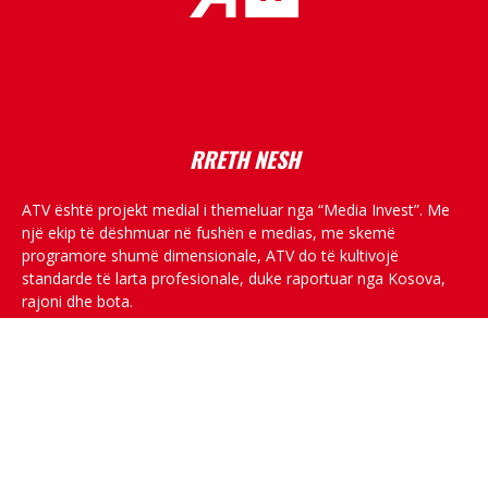
placeholder text
RRETH NESH
ATV është projekt medial i themeluar nga “Media Invest”. Me
një ekip të dëshmuar në fushën e medias, me skemë
programore shumë dimensionale, ATV do të kultivojë
standarde të larta profesionale, duke raportuar nga Kosova,
rajoni dhe bota.
RRJETET SOCIALE