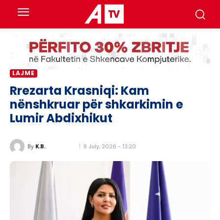
LAJME
Rrezarta Krasniqi: Kam
nënshkruar për shkarkimin e
Lumir Abdixhikut
9 July, 2026 - 13:20
By
K.B.