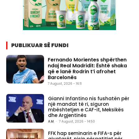
PUBLIKUAR SË FUNDI
Fernando Morientes shpërthen
ndaj Real Madridit: Është shaka
që e lanë Rodrin t’i afrohet
Barcelonës
7 August, 2026 - 16:11
Gianni Infantino nis fushatën për
një mandat të ri, siguron
mbështetjen e CAF-it, Meksikës
dhe Argjentinës
A.M.
-
7 August, 2026 - 14:50
FFK hap seminarin e FIFA-s për
gjyqtarët, nisin përgatitjet për