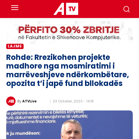
LAJME
Rohde: Rrezikohen projekte
madhore nga mosmiratimi i
marrëveshjeve ndërkombëtare,
opozita t’i japë fund bllokadës
23 October, 2023 - 14:18
By
ATVLive