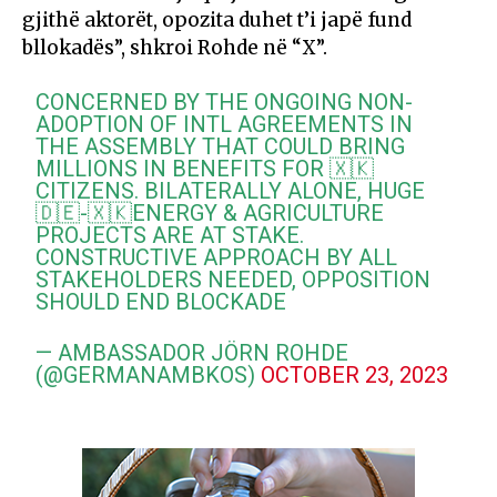
gjithë aktorët, opozita duhet t’i japë fund
bllokadës”, shkroi Rohde në “X”.
CONCERNED BY THE ONGOING NON-
ADOPTION OF INTL AGREEMENTS IN
THE ASSEMBLY THAT COULD BRING
MILLIONS IN BENEFITS FOR 🇽🇰
CITIZENS. BILATERALLY ALONE, HUGE
🇩🇪-🇽🇰ENERGY & AGRICULTURE
PROJECTS ARE AT STAKE.
CONSTRUCTIVE APPROACH BY ALL
STAKEHOLDERS NEEDED, OPPOSITION
SHOULD END BLOCKADE
— AMBASSADOR JÖRN ROHDE
(@GERMANAMBKOS)
OCTOBER 23, 2023