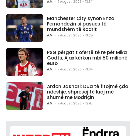
A.M.
-
7 August, 2026 - 13:34
Manchester City synon Enzo
Fernandezin si pasues të
mundshëm të Rodrit
A.M.
-
7 August, 2026 - 13:25
PSG përgatit ofertë të re për Mika
Godts, Ajax kërkon mbi 50 milionë
euro
A.M.
-
7 August, 2026 - 13:04
Ardon Jashari: Dua të fitojmë çdo
ndeshje, shpresoj të luaj më
shumë me Modriçin
A.M.
-
7 August, 2026 - 12:43