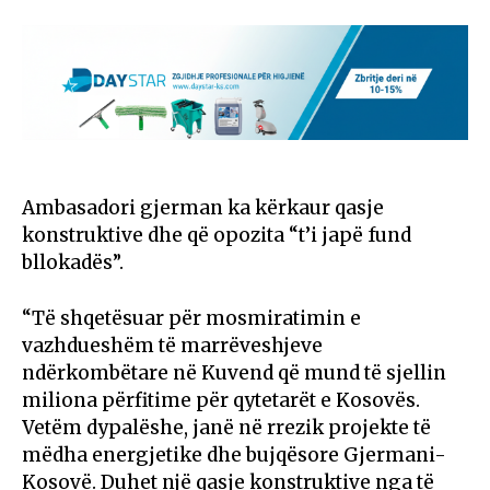
Ambasadori gjerman ka kërkaur qasje
konstruktive dhe që opozita “t’i japë fund
bllokadës”.
“Të shqetësuar për mosmiratimin e
vazhdueshëm të marrëveshjeve
ndërkombëtare në Kuvend që mund të sjellin
miliona përfitime për qytetarët e Kosovës.
Vetëm dypalëshe, janë në rrezik projekte të
mëdha energjetike dhe bujqësore Gjermani-
Kosovë. Duhet një qasje konstruktive nga të