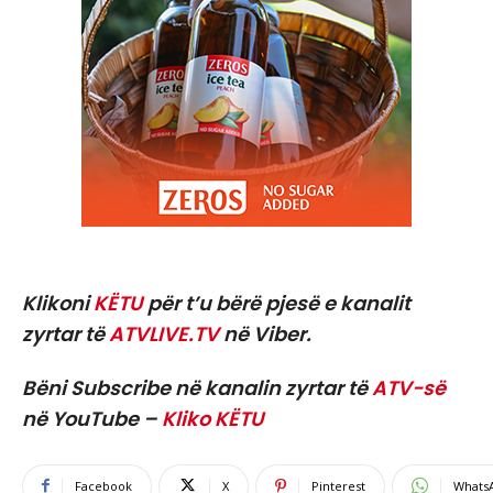
Klikoni
KËTU
për t’u bërë pjesë e kanalit
zyrtar të
ATVLIVE.TV
në Viber.
Bëni Subscribe në kanalin zyrtar të
ATV-së
në YouTube –
Kliko KËTU
Facebook
X
Pinterest
Whats