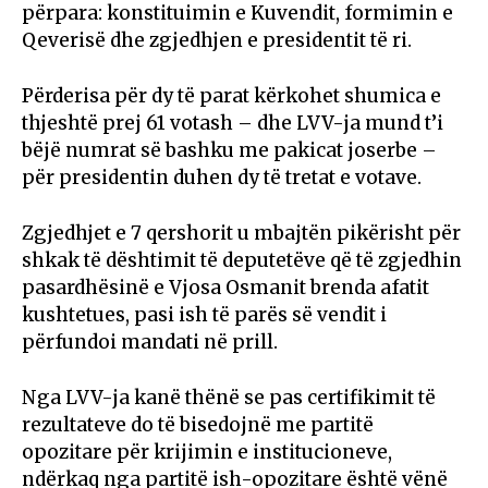
përpara: konstituimin e Kuvendit, formimin e
Qeverisë dhe zgjedhjen e presidentit të ri.
Përderisa për dy të parat kërkohet shumica e
thjeshtë prej 61 votash – dhe LVV-ja mund t’i
bëjë numrat së bashku me pakicat joserbe –
për presidentin duhen dy të tretat e votave.
Zgjedhjet e 7 qershorit u mbajtën pikërisht për
shkak të dështimit të deputetëve që të zgjedhin
pasardhësinë e Vjosa Osmanit brenda afatit
kushtetues, pasi ish të parës së vendit i
përfundoi mandati në prill.
Nga LVV-ja kanë thënë se pas certifikimit të
rezultateve do të bisedojnë me partitë
opozitare për krijimin e institucioneve,
ndërkaq nga partitë ish-opozitare është vënë