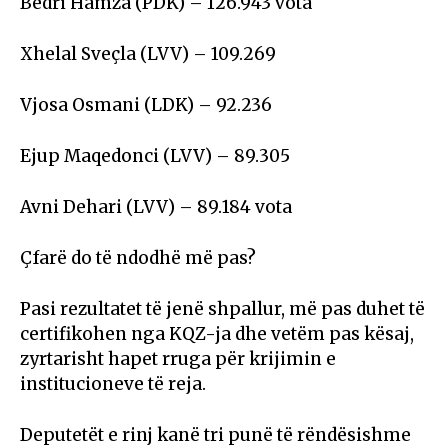
Bedri Hamza (PDK) – 126.943 vota
Xhelal Sveçla (LVV) – 109.269
Vjosa Osmani (LDK) – 92.236
Ejup Maqedonci (LVV) – 89.305
Avni Dehari (LVV) – 89.184 vota
Çfarë do të ndodhë më pas?
Pasi rezultatet të jenë shpallur, më pas duhet të
certifikohen nga KQZ-ja dhe vetëm pas kësaj,
zyrtarisht hapet rruga për krijimin e
institucioneve të reja.
Deputetët e rinj kanë tri punë të rëndësishme