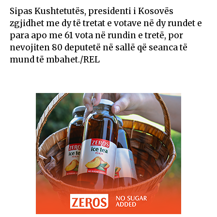
Sipas Kushtetutës, presidenti i Kosovës
zgjidhet me dy të tretat e votave në dy rundet e
para apo me 61 vota në rundin e tretë, por
nevojiten 80 deputetë në sallë që seanca të
mund të mbahet./REL