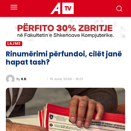
LAJME
Rinumërimi përfundoi, cilët janë
hapat tash?
19 June, 2026 - 16:01
By
K.B.