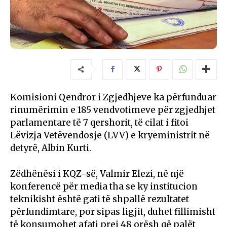
Komisioni Qendror i Zgjedhjeve ka përfunduar
rinumërimin e 185 vendvotimeve për zgjedhjet
parlamentare të 7 qershorit, të cilat i fitoi
Lëvizja Vetëvendosje (LVV) e kryeministrit në
detyrë, Albin Kurti.
Zëdhënësi i KQZ-së, Valmir Elezi, në një
konferencë për media tha se ky institucion
teknikisht është gati të shpallë rezultatet
përfundimtare, por sipas ligjit, duhet fillimisht
të konsumohet afati prej 48 orësh që palët