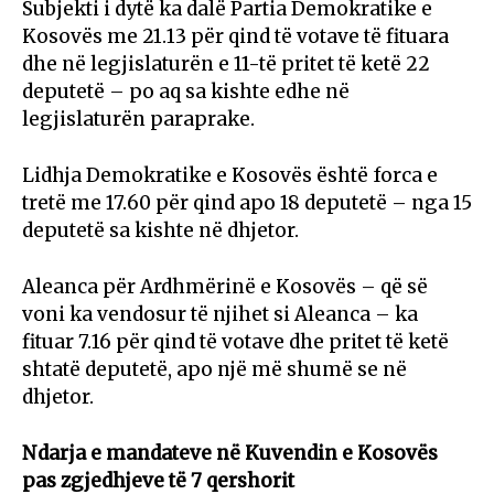
Subjekti i dytë ka dalë Partia Demokratike e
Kosovës me 21.13 për qind të votave të fituara
dhe në legjislaturën e 11-të pritet të ketë 22
deputetë – po aq sa kishte edhe në
legjislaturën paraprake.
Lidhja Demokratike e Kosovës është forca e
tretë me 17.60 për qind apo 18 deputetë – nga 15
deputetë sa kishte në dhjetor.
Aleanca për Ardhmërinë e Kosovës – që së
voni ka vendosur të njihet si Aleanca – ka
fituar 7.16 për qind të votave dhe pritet të ketë
shtatë deputetë, apo një më shumë se në
dhjetor.
Ndarja e mandateve në Kuvendin e Kosovës
pas zgjedhjeve të 7 qershorit