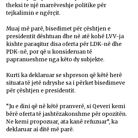
theksi te një marrëveshje politike për
tejkalimin e ngërçit.
Muaj më parë, bisedimet për çështjen e
presidentit dështuan dhe në atë kohë LVV-ja
kishte paraqitur disa oferta për LDK-në dhe
PDK-në, por që u konsideruan të
papranueshme nga këto dy subjekte.
Kurti ka deklaruar se shpreson që këtë herë
situata të jetë ndryshe sa i përket bisedimeve
për çështjen e presidentit.
“Ju e dini që në këtë pranverë, si Qeveri kemi
bërë oferta të jashtëzakonshme për opozitën.
Ne kemi propozuar, ata kanë refuzuar”, ka
deklaruar ai ditë më parë.