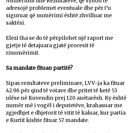
Numërimit dhe Rezultateve, që synon të
adresojë problemet eventuale dhe për t’u
siguruar që numërimi është zhvilluar me
saktësi.
Elezi tha se do të përpilohet një raport me
gjetje të detajuara gjatë procesit të
rinumërimit.
Sa mandate fituan partitë?
Sipas rezultateve preliminare, LVV-ja ka fituar
42.96 për qind të votave dhe pritet të ketë 53
ulëse në Kuvendin prej 120 anëtarësh. Ky është
numër më i vogël i deputetëve, krahasuar me
zgjedhjet e dhjetorit të vitit të kaluar, kur partia
e Kurtit kishte fituar 57 mandate.