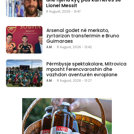
Lionel Messit
8 August, 2026 - 13:47
Arsenal godet në merkato,
zyrtarizon transferimin e Bruno
Guimaraes
A.M.
-
8 August, 2026 - 13:42
Përmbysje spektakolare, Mitrovica
mposht Ferencvaroshin dhe
vazhdon aventurën evropiane
A.M.
-
8 August, 2026 - 13:27