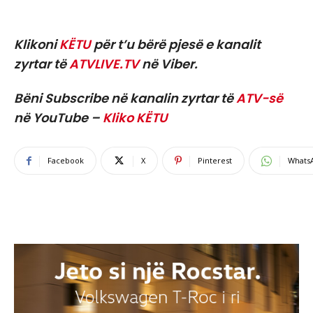
Klikoni
KËTU
për t’u bërë pjesë e kanalit
zyrtar të
ATVLIVE.TV
në Viber.
Bëni Subscribe në kanalin zyrtar të
ATV-së
në YouTube –
Kliko KËTU
Facebook
X
Pinterest
Whats