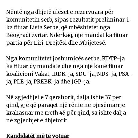
Nëntë nga dhjetë ulëset e rezervuara për
komunitetin serb, sipas rezultatit preliminar, i
ka fituar Lista Serbe, që mbështetet nga
Beogradi zyrtar. Ndërkaq, një mandat ka fituar
partia për Liri, Drejtësi dhe Mbijetesë.
Nga komunitetet joshumicës serbe, KDTP-ja
ka fituar dy mandate dhe nga një kanë fituar
koalicioni Vakat, IRDK-ja, SDU-ja, NDS-ja, PSA-
ja, PLE-ja, PREBK-ja dhe JGP-ja.
Në zgjedhjet e 7 qershorit, dalja ishte 37 për
qind, gjë që paraqet një rënie në pjesëmarrje
krahasuar me rreth 45 për qind, sa ishte dalja
në zgjedhjet e dhjetorit.
Kandidatët më të votuar