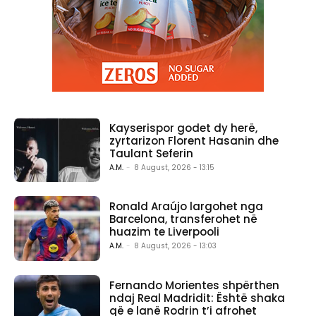
Kayserispor godet dy herë,
zyrtarizon Florent Hasanin dhe
Taulant Seferin
A.M.
-
8 August, 2026 - 13:15
Ronald Araújo largohet nga
Barcelona, transferohet në
huazim te Liverpooli
A.M.
-
8 August, 2026 - 13:03
Fernando Morientes shpërthen
ndaj Real Madridit: Është shaka
që e lanë Rodrin t’i afrohet