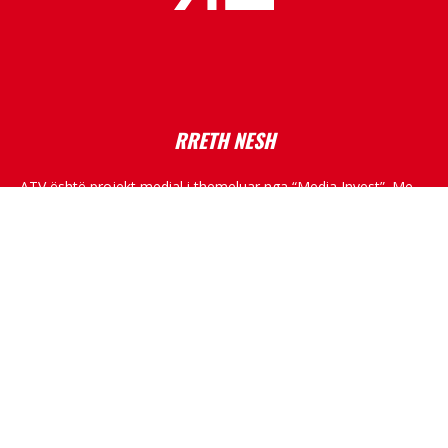
placeholder text
RRETH NESH
ATV është projekt medial i themeluar nga “Media Invest”. Me
një ekip të dëshmuar në fushën e medias, me skemë
programore shumë dimensionale, ATV do të kultivojë
standarde të larta profesionale, duke raportuar nga Kosova,
rajoni dhe bota.
RRJETET SOCIALE