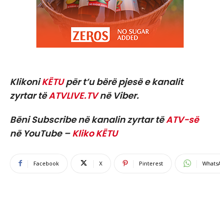
Klikoni
KËTU
për t’u bërë pjesë e kanalit
zyrtar të
ATVLIVE.TV
në Viber.
Bëni Subscribe në kanalin zyrtar të
ATV-së
në YouTube –
Kliko KËTU
Facebook
X
Pinterest
Whats