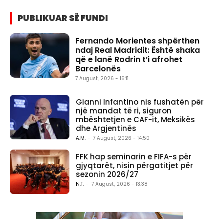
PUBLIKUAR SË FUNDI
Fernando Morientes shpërthen
ndaj Real Madridit: Është shaka
që e lanë Rodrin t’i afrohet
Barcelonës
7 August, 2026 - 16:11
Gianni Infantino nis fushatën për
një mandat të ri, siguron
mbështetjen e CAF-it, Meksikës
dhe Argjentinës
A.M.
-
7 August, 2026 - 14:50
FFK hap seminarin e FIFA-s për
gjyqtarët, nisin përgatitjet për
sezonin 2026/27
N.T.
-
7 August, 2026 - 13:38