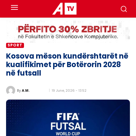
SPORT
Kosova mëson kundërshtarët në
kualifikimet për Botërorin 2028
në futsall
19 June, 2026 - 13:52
By
A.M.