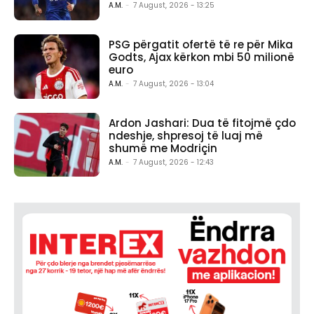
A.M.
-
7 August, 2026 - 13:25
PSG përgatit ofertë të re për Mika
Godts, Ajax kërkon mbi 50 milionë
euro
A.M.
-
7 August, 2026 - 13:04
Ardon Jashari: Dua të fitojmë çdo
ndeshje, shpresoj të luaj më
shumë me Modriçin
A.M.
-
7 August, 2026 - 12:43