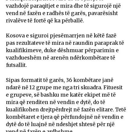
vazhdojë paraqitjet e mira dhe të sigurojë një
vend në fazën e radhës të garës, pavarësisht
rivalëve të fortë që ka përballë.
Kosova e siguroi pjesëmarrjen në këtë fazë
pas rezultateve të mira në raundin paraprak të
kualifikimeve, duke dëshmuar përparimin e
vazhdueshëm në arenën ndërkombëtare të
futsallit.
Sipas formatit të garës, 36 kombëtare janë
ndarë në 12 grupe me nga tri skuadra. Fituesit
e grupeve, së bashku me katër ekipet më të
mira që renditen në vendin e dytë, do të
kualifikohen drejtpërdrejt në fazën elitare. Tetë
kombëtaret e tjera që përfundojnë në vendin e
dytë do të luajnë në ndeshjet shtesë për një
vend në fazën e ardhshme.