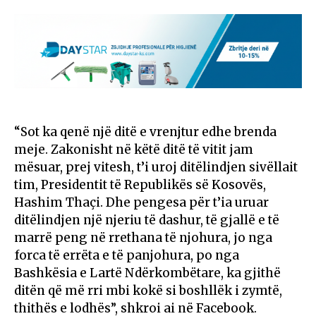
“Sot ka qenë një ditë e vrenjtur edhe brenda
meje. Zakonisht në këtë ditë të vitit jam
mësuar, prej vitesh, t’i uroj ditëlindjen sivëllait
tim, Presidentit të Republikës së Kosovës,
Hashim Thaçi. Dhe pengesa për t’ia uruar
ditëlindjen një njeriu të dashur, të gjallë e të
marrë peng në rrethana të njohura, jo nga
forca të errëta e të panjohura, po nga
Bashkësia e Lartë Ndërkombëtare, ka gjithë
ditën që më rri mbi kokë si boshllëk i zymtë,
thithës e lodhës”, shkroi ai në Facebook.