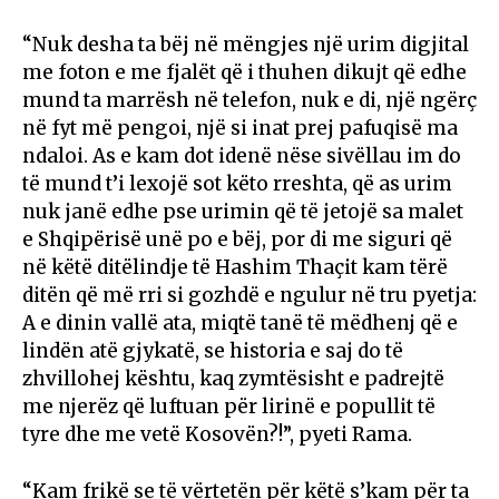
“Nuk desha ta bëj në mëngjes një urim digjital
me foton e me fjalët që i thuhen dikujt që edhe
mund ta marrësh në telefon, nuk e di, një ngërç
në fyt më pengoi, një si inat prej pafuqisë ma
ndaloi. As e kam dot idenë nëse sivëllau im do
të mund t’i lexojë sot këto rreshta, që as urim
nuk janë edhe pse urimin që të jetojë sa malet
e Shqipërisë unë po e bëj, por di me siguri që
në këtë ditëlindje të Hashim Thaçit kam tërë
ditën që më rri si gozhdë e ngulur në tru pyetja:
A e dinin vallë ata, miqtë tanë të mëdhenj që e
lindën atë gjykatë, se historia e saj do të
zhvillohej kështu, kaq zymtësisht e padrejtë
me njerëz që luftuan për lirinë e popullit të
tyre dhe me vetë Kosovën?!”, pyeti Rama.
“Kam frikë se të vërtetën për këtë s’kam për ta