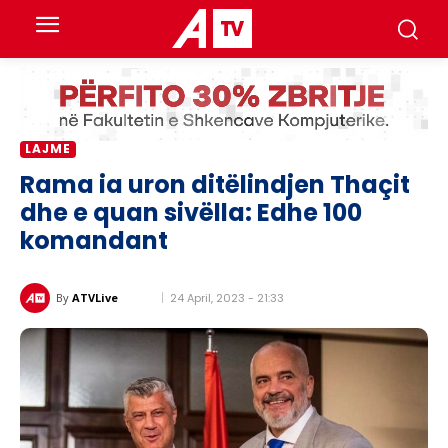
LAJME
Rama ia uron ditëlindjen Thaçit
dhe e quan sivëlla: Edhe 100
komandant
24 April, 2023 - 21:33
By
ATVLive