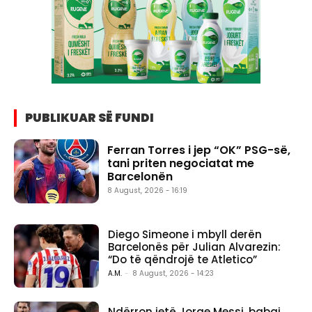
PUBLIKUAR SË FUNDI
Ferran Torres i jep “OK” PSG-së,
tani priten negociatat me
Barcelonën
8 August, 2026 - 16:19
Diego Simeone i mbyll derën
Barcelonës për Julian Alvarezin:
“Do të qëndrojë te Atletico”
A.M.
-
8 August, 2026 - 14:23
Ndërron jetë Jorge Messi, babai