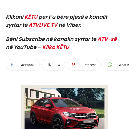
Klikoni
KËTU
për t’u bërë pjesë e kanalit
zyrtar të
ATVLIVE.TV
në Viber.
Bëni Subscribe në kanalin zyrtar të
ATV-së
në YouTube –
Kliko KËTU
Facebook
X
Pinterest
Whats