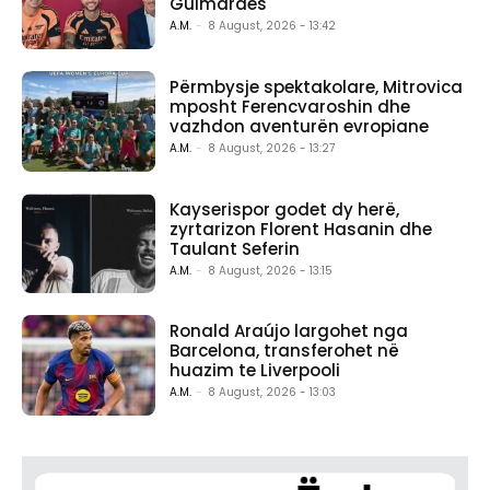
Guimaraes
A.M.
-
8 August, 2026 - 13:42
Përmbysje spektakolare, Mitrovica
mposht Ferencvaroshin dhe
vazhdon aventurën evropiane
A.M.
-
8 August, 2026 - 13:27
Kayserispor godet dy herë,
zyrtarizon Florent Hasanin dhe
Taulant Seferin
A.M.
-
8 August, 2026 - 13:15
Ronald Araújo largohet nga
Barcelona, transferohet në
huazim te Liverpooli
A.M.
-
8 August, 2026 - 13:03