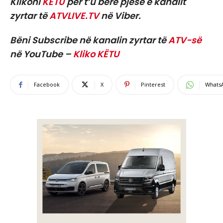
Klikoni
KËTU
për t’u bërë pjesë e kanalit
zyrtar të
ATVLIVE.TV
në Viber.
Bëni Subscribe në kanalin zyrtar të
ATV-së
në YouTube –
Kliko KËTU
Facebook
X
Pinterest
Whats