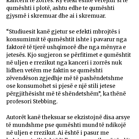
kancerit të zorrës. Ky efekt është vërejtur si te
qumështi i plotë, ashtu edhe te qumështi
gjysmë i skremuar dhe ai i skremuar.
“Studiuesit kanë gjetur se efekti mbrojtës i
konsumimit të qumështit ishte i pavarur nga
faktorë të tjerë ushqimorë dhe nga mënyra e
jetesës. Kjo sugjeron se përfitimet e qumështit
në uljen e rrezikut nga kanceri i zorrës nuk
lidhen vetëm me faktin se qumështi
zëvendëson zgjedhje më të pashëndetshme
ose konsumohet si pjesë e një stili jetese
përgjithësisht më të shëndetshëm”, ka thënë
profesori Stebbing.
Autorët kanë theksuar se ekzistojnë disa arsye
të mundshme pse qumështi mund të ndikojë
në uljen e rrezikut. Ai është i pasur me