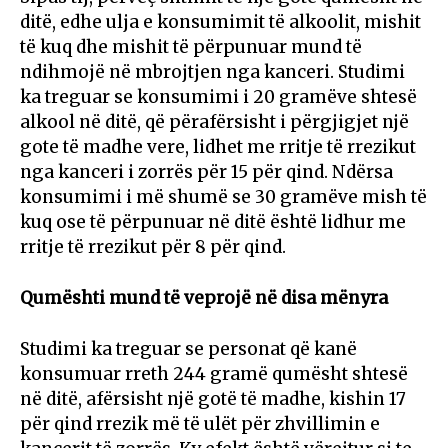
ditë, edhe ulja e konsumimit të alkoolit, mishit
të kuq dhe mishit të përpunuar mund të
ndihmojë në mbrojtjen nga kanceri. Studimi
ka treguar se konsumimi i 20 gramëve shtesë
alkool në ditë, që përafërsisht i përgjigjet një
gote të madhe vere, lidhet me rritje të rrezikut
nga kanceri i zorrës për 15 për qind. Ndërsa
konsumimi i më shumë se 30 gramëve mish të
kuq ose të përpunuar në ditë është lidhur me
rritje të rrezikut për 8 për qind.
Qumështi mund të veprojë në disa mënyra
Studimi ka treguar se personat që kanë
konsumuar rreth 244 gramë qumësht shtesë
në ditë, afërsisht një gotë të madhe, kishin 17
për qind rrezik më të ulët për zhvillimin e