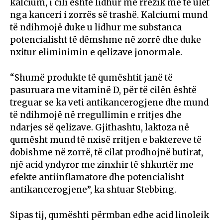
kalcium, i cili është lidhur me rrezik më të ulët
nga kanceri i zorrës së trashë. Kalciumi mund
të ndihmojë duke u lidhur me substanca
potencialisht të dëmshme në zorrë dhe duke
nxitur eliminimin e qelizave jonormale.
“Shumë produkte të qumështit janë të
pasuruara me vitaminë D, për të cilën është
treguar se ka veti antikancerogjene dhe mund
të ndihmojë në rregullimin e rritjes dhe
ndarjes së qelizave. Gjithashtu, laktoza në
qumësht mund të nxisë rritjen e baktereve të
dobishme në zorrë, të cilat prodhojnë butirat,
një acid yndyror me zinxhir të shkurtër me
efekte antiinflamatore dhe potencialisht
antikancerogjene”, ka shtuar Stebbing.
Sipas tij, qumështi përmban edhe acid linoleik