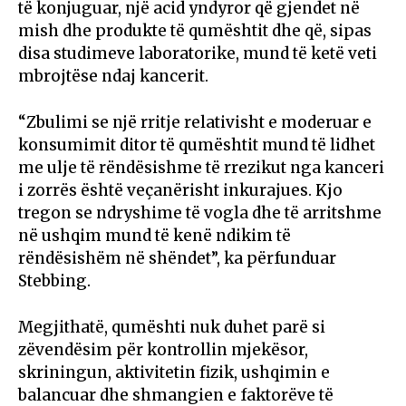
të konjuguar, një acid yndyror që gjendet në
mish dhe produkte të qumështit dhe që, sipas
disa studimeve laboratorike, mund të ketë veti
mbrojtëse ndaj kancerit.
“Zbulimi se një rritje relativisht e moderuar e
konsumimit ditor të qumështit mund të lidhet
me ulje të rëndësishme të rrezikut nga kanceri
i zorrës është veçanërisht inkurajues. Kjo
tregon se ndryshime të vogla dhe të arritshme
në ushqim mund të kenë ndikim të
rëndësishëm në shëndet”, ka përfunduar
Stebbing.
Megjithatë, qumështi nuk duhet parë si
zëvendësim për kontrollin mjekësor,
skriningun, aktivitetin fizik, ushqimin e
balancuar dhe shmangien e faktorëve të