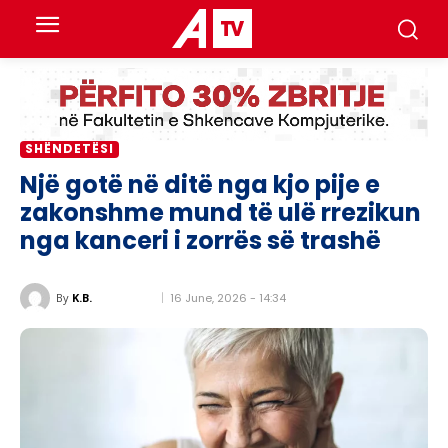
SHËNDETËSI
Një gotë në ditë nga kjo pije e
zakonshme mund të ulë rrezikun
nga kanceri i zorrës së trashë
16 June, 2026 - 14:34
By
K.B.