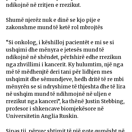
ndikojnë në rritjen e rrezikut.
Shumë njerëz nuk e dinë se kjo pije e
zakonshme mund të ketë rol mbrojtës
“Si onkolog, i këshilloj pacientët e mi se si
ushqimi dhe mënyra e jetesës mund të
ndikojnë në shëndet, përfshirë edhe rrezikun
nga zhvillimi i kancerit. Ky hulumtim, një nga
më të mëdhenjtë deri tani për lidhjen mes
ushqimit dhe sëmundjeve, hedh dritë të re mbi
mënyrën se si ndryshime të thjeshta dhe të lira
në ushqim mund të ndihmojnë në uljen e
rrezikut nga kanceri”, ka thënë Justin Stebbing,
profesor i shkencave biomjekësore në
Universitetin Anglia Ruskin.
Sipas tij, përveç shtimit të një gote qumësht në