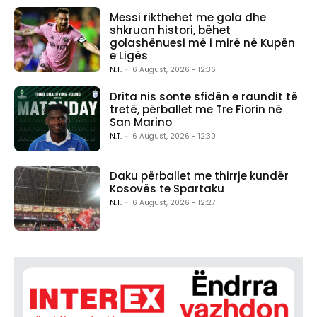
Messi rikthehet me gola dhe
shkruan histori, bëhet
golashënuesi më i mirë në Kupën
e Ligës
N.T.
-
6 August, 2026 - 12:36
Drita nis sonte sfidën e raundit të
tretë, përballet me Tre Fiorin në
San Marino
N.T.
-
6 August, 2026 - 12:30
Daku përballet me thirrje kundër
Kosovës te Spartaku
N.T.
-
6 August, 2026 - 12:27