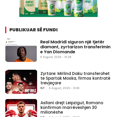
PUBLIKUAR SË FUNDI
Real Madridi siguron një tjetër
diamant, zyrtarizon transferimin
e Yan Diomande
6 August, 2026 - 16:28
Zyrtare: Mirlind Daku transferohet
te Spartak Moska, firmos kontratë
trevjeçare
N.T.
-
6 August, 2026 - 13:49
Asllani drejt Leipzigut, Romano
konfirmon marrëveshjen 30
milionëshe