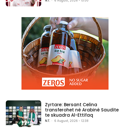
N.T.
-
6 August, 2026 - 13:00
Zyrtare: Bersant Celina
transferohet në Arabinë Saudite
te skuadra Al-Ettifaq
N.T.
-
6 August, 2026 - 12:38