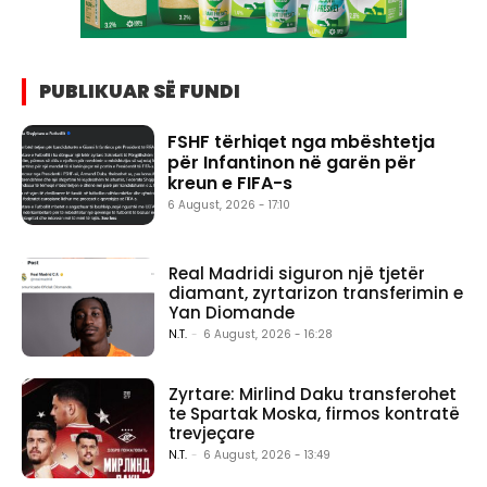
PUBLIKUAR SË FUNDI
FSHF tërhiqet nga mbështetja
për Infantinon në garën për
kreun e FIFA-s
6 August, 2026 - 17:10
Real Madridi siguron një tjetër
diamant, zyrtarizon transferimin e
Yan Diomande
N.T.
-
6 August, 2026 - 16:28
Zyrtare: Mirlind Daku transferohet
te Spartak Moska, firmos kontratë
trevjeçare
N.T.
-
6 August, 2026 - 13:49