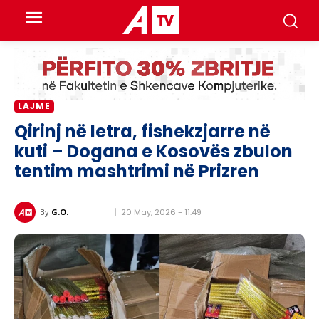
LAJME
Qirinj në letra, fishekzjarre në
kuti – Dogana e Kosovës zbulon
tentim mashtrimi në Prizren
20 May, 2026 - 11:49
By
G.O.