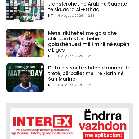
transferohet në Arabinë Saudite
te skuadra Al-Ettifaq
N.T.
-
6 August, 2026 - 12:38
Messi rikthehet me gola dhe
shkruan histori, bëhet
golashënuesi më i mirë në Kupën
e Ligës
N.T.
-
6 August, 2026 - 12:36
Drita nis sonte sfidën e raundit të
tretë, përballet me Tre Fiorin në
San Marino
N.T.
-
6 August, 2026 - 12:30