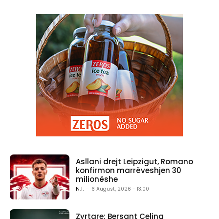
Asllani drejt Leipzigut, Romano
konfirmon marrëveshjen 30
milionëshe
N.T.
-
6 August, 2026 - 13:00
Zyrtare: Bersant Celina