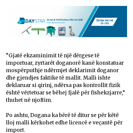
“Gjatë ekzaminimit të një dërgese të
importuar, zyrtarët doganorë kanë konstatuar
mospërputhje ndërmjet deklarimit doganor
dhe gjendjes faktike të mallit. Malli ishte
deklaruar si qirinj, ndërsa pas kontrollit fizik
është vërtetuar se bëhej fjalë për fishekzjarre,”
thuhet në njoftim.
Po ashtu, Dogana ka bërë të ditur se për këtë
lloj malli kërkohet edhe licencë e veçantë për
import.