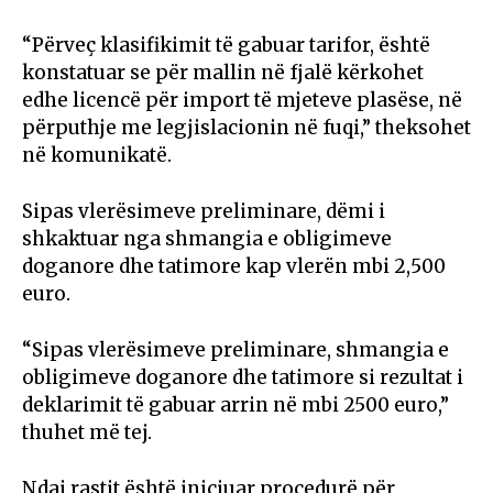
“Përveç klasifikimit të gabuar tarifor, është
konstatuar se për mallin në fjalë kërkohet
edhe licencë për import të mjeteve plasëse, në
përputhje me legjislacionin në fuqi,” theksohet
në komunikatë.
Sipas vlerësimeve preliminare, dëmi i
shkaktuar nga shmangia e obligimeve
doganore dhe tatimore kap vlerën mbi 2,500
euro.
“Sipas vlerësimeve preliminare, shmangia e
obligimeve doganore dhe tatimore si rezultat i
deklarimit të gabuar arrin në mbi 2500 euro,”
thuhet më tej.
Ndaj rastit është iniciuar procedurë për