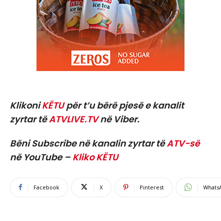
Klikoni
KËTU
për t’u bërë pjesë e kanalit
zyrtar të
ATVLIVE.TV
në Viber.
Bëni Subscribe në kanalin zyrtar të
ATV-së
në YouTube –
Kliko KËTU
Facebook
X
Pinterest
Whats