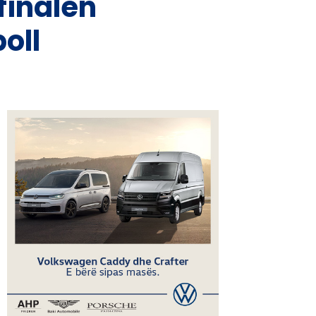
finalen
oll