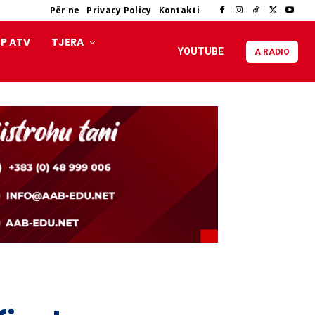
Për ne
Privacy Policy
Kontakti
P ATV
TJERA
YOUTUBE
A RADIO