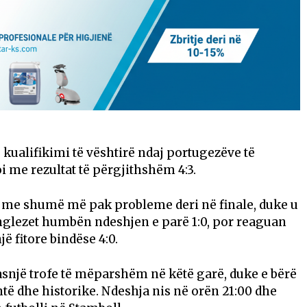
 kualifikimi të vështirë ndaj portugezëve të
i me rezultat të përgjithshëm 4:3.
ar me shumë më pak probleme deri në finale, duke u
glezet humbën ndeshjen e parë 1:0, por reaguan
 fitore bindëse 4:0.
 asnjë trofe të mëparshëm në këtë garë, duke e bërë
të dhe historike. Ndeshja nis në orën 21:00 dhe