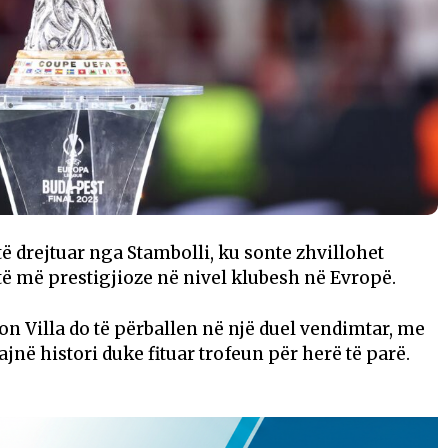
të drejtuar nga Stambolli, ku sonte zhvillohet
ytë më prestigjioze në nivel klubesh në Evropë.
on Villa do të përballen në një duel vendimtar, me
jnë histori duke fituar trofeun për herë të parë.