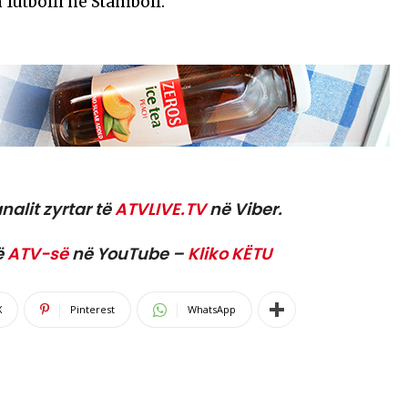
h futbolli në Stamboll.
nalit zyrtar të
ATVLIVE.TV
në Viber.
ë
ATV-së
në YouTube –
Kliko KËTU
X
Pinterest
WhatsApp