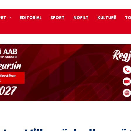
JET
EDITORIAL
SPORT
NOFILT
KULTURË
TO