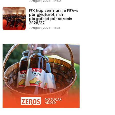
7 August, 2026 - 14:50
FFK hap seminarin e FIFA-s
për gjyqtarët, nisin
përgatitjet për sezonin
2026/27
7 August, 2026 - 13:38