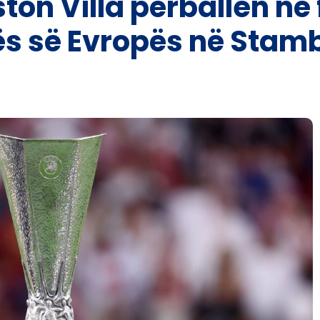
ton Villa përballen në 
gës së Evropës në Stamb