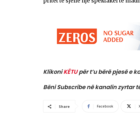
pritet të sjellë një spektakël të mad
Klikoni
KËTU
për t’u bërë pjesë e ka
Bëni Subscribe në kanalin zyrtar t
Facebook
Share