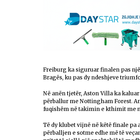
Freiburg ka siguruar finalen pas një
Bragës, ku pas dy ndeshjeve triumfo
Në anën tjetër, Aston Villa ka kalu
përballur me Nottingham Forest. An
fuqishëm në takimin e kthimit me një
Të dy klubet vijnë në këtë finale pa
përballjen e sotme edhe më të veçan