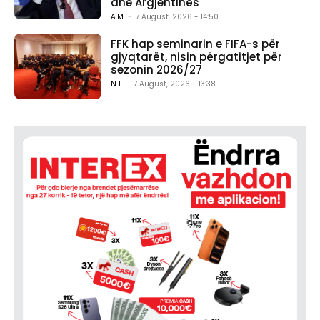
dhe Argjentinës
A.M.
-
7 August, 2026 - 14:50
FFK hap seminarin e FIFA-s për
gjyqtarët, nisin përgatitjet për
sezonin 2026/27
N.T.
-
7 August, 2026 - 13:38