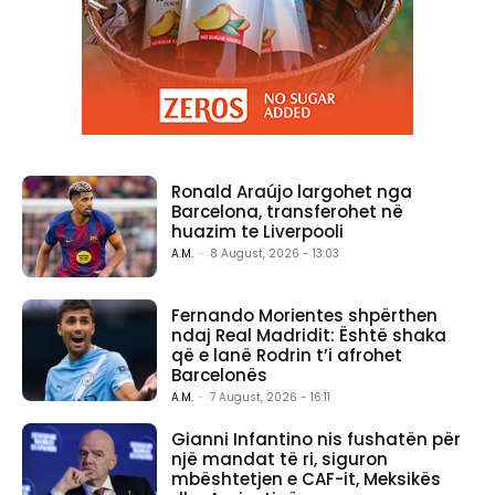
Ronald Araújo largohet nga
Barcelona, transferohet në
huazim te Liverpooli
A.M.
-
8 August, 2026 - 13:03
Fernando Morientes shpërthen
ndaj Real Madridit: Është shaka
që e lanë Rodrin t’i afrohet
Barcelonës
A.M.
-
7 August, 2026 - 16:11
Gianni Infantino nis fushatën për
një mandat të ri, siguron
mbështetjen e CAF-it, Meksikës