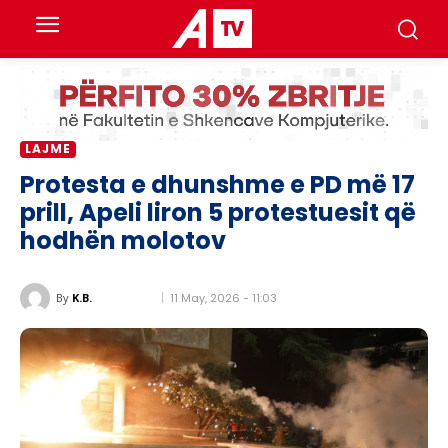
LAJME
Protesta e dhunshme e PD më 17
prill, Apeli liron 5 protestuesit që
hodhën molotov
11 May, 2026 - 11:03
By
K.B.