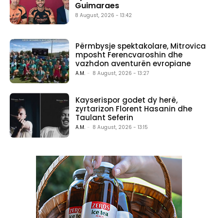
Guimaraes
8 August, 2026 - 13:42
Përmbysje spektakolare, Mitrovica
mposht Ferencvaroshin dhe
vazhdon aventurën evropiane
A.M.
-
8 August, 2026 - 13:27
Kayserispor godet dy herë,
zyrtarizon Florent Hasanin dhe
Taulant Seferin
A.M.
-
8 August, 2026 - 13:15