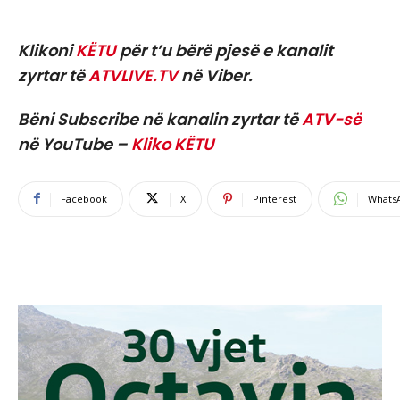
Klikoni
KËTU
për t’u bërë pjesë e kanalit
zyrtar të
ATVLIVE.TV
në Viber.
Bëni Subscribe në kanalin zyrtar të
ATV-së
në YouTube –
Kliko KËTU
Facebook
X
Pinterest
Whats