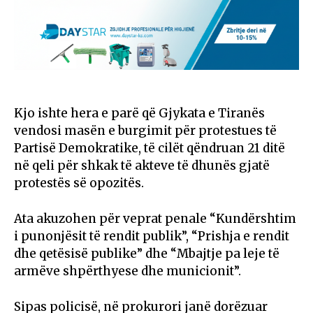
Kjo ishte hera e parë që Gjykata e Tiranës
vendosi masën e burgimit për protestues të
Partisë Demokratike, të cilët qëndruan 21 ditë
në qeli për shkak të akteve të dhunës gjatë
protestës së opozitës.
Ata akuzohen për veprat penale “Kundërshtim
i punonjësit të rendit publik”, “Prishja e rendit
dhe qetësisë publike” dhe “Mbajtje pa leje të
armëve shpërthyese dhe municionit”.
Sipas policisë, në prokurori janë dorëzuar