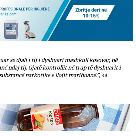
r se djali i tij i dyshuari mashkull kosovar, në
ndaj tij. Gjatë kontrollit në trup të dyshuarit i
substancë narkotike e llojit marihuanë.”,
ka