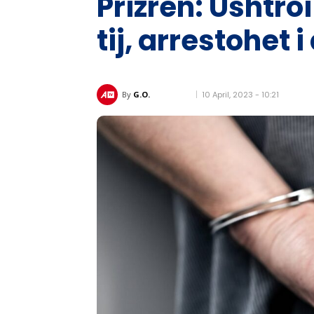
Prizren: Ushtro
tij, arrestohet 
10 April, 2023 - 10:21
By
G.O.