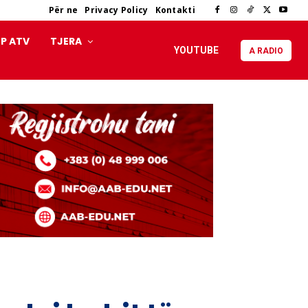
Për ne
Privacy Policy
Kontakti
P ATV
TJERA
YOUTUBE
A RADIO