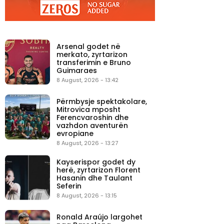
Arsenal godet në
merkato, zyrtarizon
transferimin e Bruno
Guimaraes
8 August, 2026 - 13:42
Përmbysje spektakolare,
Mitrovica mposht
Ferencvaroshin dhe
vazhdon aventurën
evropiane
8 August, 2026 - 13:27
Kayserispor godet dy
herë, zyrtarizon Florent
Hasanin dhe Taulant
Seferin
8 August, 2026 - 13:15
Ronald Araújo largohet