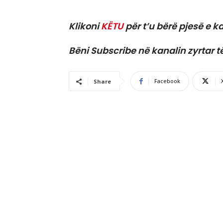
Klikoni
KËTU
për t’u bërë pjesë e ka
Bëni Subscribe në kanalin zyrtar t
Facebook
Share