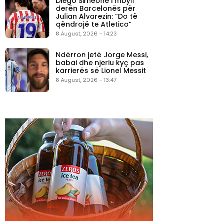
Diego Simeone i mbyll
derën Barcelonës për
Julian Alvarezin: “Do të
qëndrojë te Atletico”
8 August, 2026 - 14:23
Ndërron jetë Jorge Messi,
babai dhe njeriu kyç pas
karrierës së Lionel Messit
8 August, 2026 - 13:47