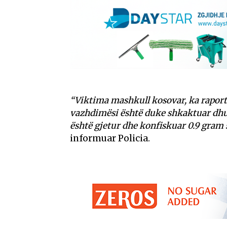
“Viktima mashkull kosovar, ka raportua
vazhdimësi është duke shkaktuar dhunë 
është gjetur dhe konfiskuar 0.9 gram 
informuar Policia.