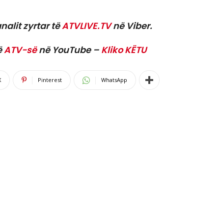
nalit zyrtar të
ATVLIVE.TV
në Viber.
ë
ATV-së
në YouTube –
Kliko KËTU
X
Pinterest
WhatsApp