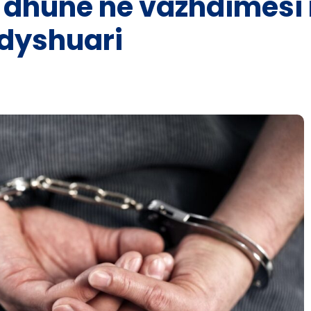
i dhunë në vazhdimësi 
i dyshuari