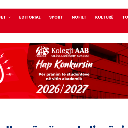
JET
EDITORIAL
SPORT
NOFILT
KULTURË
TO