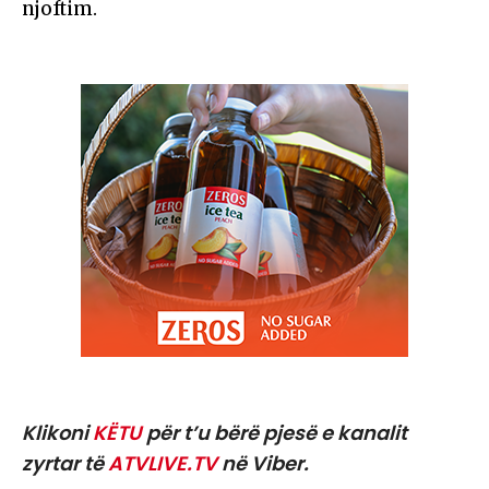
njoftim.
Klikoni
KËTU
për t’u bërë pjesë e kanalit
zyrtar të
ATVLIVE.TV
në Viber.