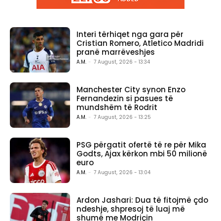
Interi tërhiqet nga gara për
Cristian Romero, Atletico Madridi
pranë marrëveshjes
A.M.
-
7 August, 2026 - 13:34
Manchester City synon Enzo
Fernandezin si pasues të
mundshëm të Rodrit
A.M.
-
7 August, 2026 - 13:25
PSG përgatit ofertë të re për Mika
Godts, Ajax kërkon mbi 50 milionë
euro
A.M.
-
7 August, 2026 - 13:04
Ardon Jashari: Dua të fitojmë çdo
ndeshje, shpresoj të luaj më
shumë me Modriçin