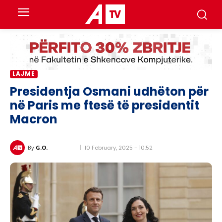
LAJME
Presidentja Osmani udhëton për
në Paris me ftesë të presidentit
Macron
10 February, 2025 - 10:52
By
G.O.