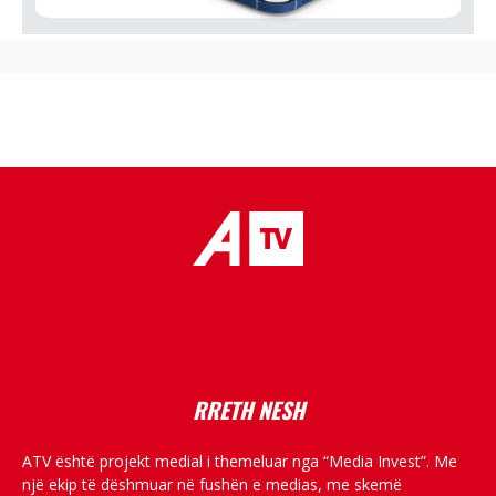
placeholder text
RRETH NESH
ATV është projekt medial i themeluar nga “Media Invest”. Me
një ekip të dëshmuar në fushën e medias, me skemë