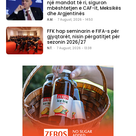
një mandat të ri, siguron
mbështetjen e CAF-it, Meksikës
dhe Argjentinës
A.M.
-
7 August, 2026 - 14:50
FFK hap seminarin e FIFA-s për
gjyqtarët, nisin përgatitjet për
sezonin 2026/27
N.T.
-
7 August, 2026 - 13:38