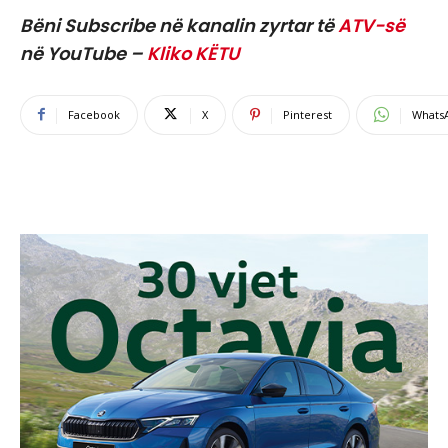
Bëni Subscribe në kanalin zyrtar të
ATV-së
në YouTube –
Kliko KËTU
Facebook
X
Pinterest
Whats