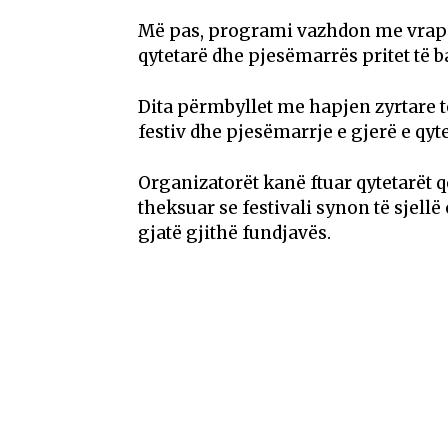
Më pas, programi vazhdon me vrapi
qytetarë dhe pjesëmarrës pritet të 
Dita përmbyllet me hapjen zyrtare të
festiv dhe pjesëmarrje e gjerë e qyt
Organizatorët kanë ftuar qytetarët që
theksuar se festivali synon të sjellë
gjatë gjithë fundjavës.