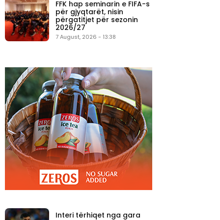
FFK hap seminarin e FIFA-s
për gjyqtarët, nisin
përgatitjet për sezonin
2026/27
7 August, 2026 - 13:38
Interi tërhiqet nga gara