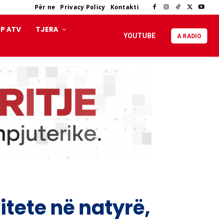
Për ne
Privacy Policy
Kontakti
P ATV
TJERA
YOUTUBE
A RADIO
itete në natyrë,