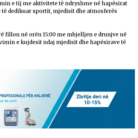
min e tij me aktivitete të ndryshme në hapësirat
të të dedikuar sportit, mjedisit dhe atmosferës
arë fillon në orën 15:00 me mbjelljen e drunjve në
vimin e kujdesit ndaj mjedisit dhe hapësirave të