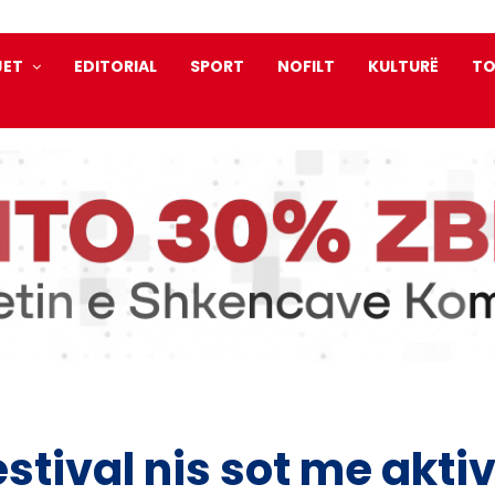
JET
EDITORIAL
SPORT
NOFILT
KULTURË
TO
stival nis sot me aktiv