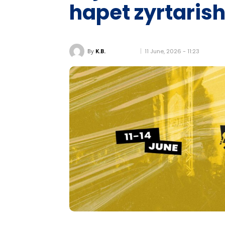
hapet zyrtaris
11 June, 2026 - 11:23
By
K.B.