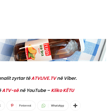
nalit zyrtar të
ATVLIVE.TV
në Viber.
ë
ATV-së
në YouTube –
Kliko KËTU
X
Pinterest
WhatsApp