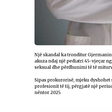
Një skandal ka tronditur Gjermaninë
akuza ndaj një pediatri 45-vjeçar n
seksual dhe përdhunimi të të miturv
Sipas prokurorisë, mjeku dyshohet 
profesionit të tij, përgjatë një peri
nëntor 2025.