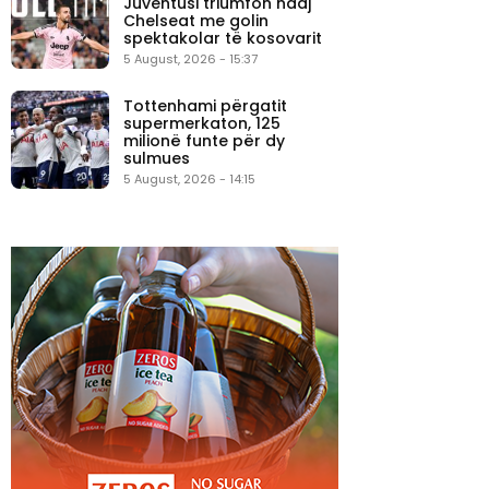
Juventusi triumfon ndaj
Chelseat me golin
spektakolar të kosovarit
5 August, 2026 - 15:37
Tottenhami përgatit
supermerkaton, 125
milionë funte për dy
sulmues
5 August, 2026 - 14:15