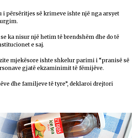
 i përsëritjes së krimeve ishte një nga arsyet
burgim.
 se ka nisur një hetim të brendshëm dhe do të
stitucionet e saj.
izite mjekësore ishte shkelur parimi i “pranisë së
ersonave gjatë ekzaminimit të fëmijëve.
e dhe familjeve të tyre”, deklaroi drejtori