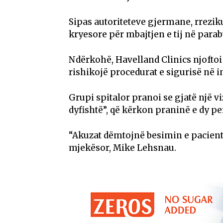
Sipas autoriteteve gjermane, rreziku
kryesore për mbajtjen e tij në para
Ndërkohë, Havelland Clinics njoftoi
rishikojë procedurat e sigurisë në in
Grupi spitalor pranoi se gjatë një v
dyfishtë”, që kërkon praninë e dy p
“Akuzat dëmtojnë besimin e pacientëv
mjekësor, Mike Lehsnau.