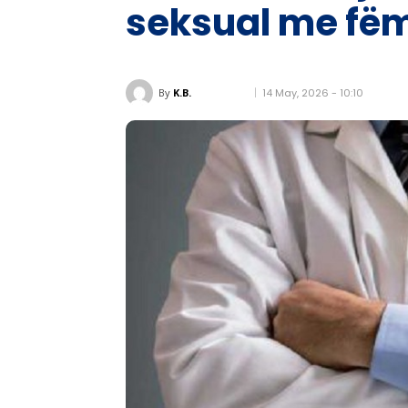
seksual me fëm
14 May, 2026 - 10:10
By
K.B.