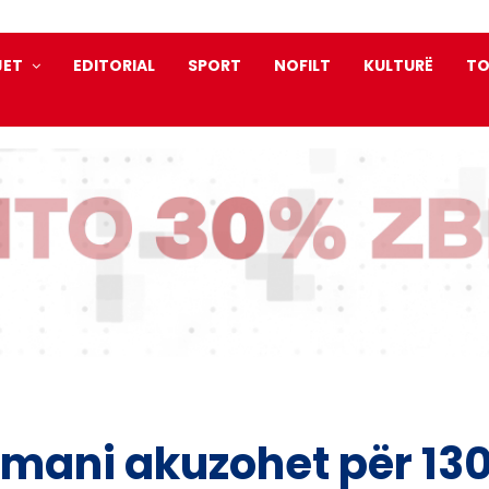
JET
EDITORIAL
SPORT
NOFILT
KULTURË
TO
rmani akuzohet për 13