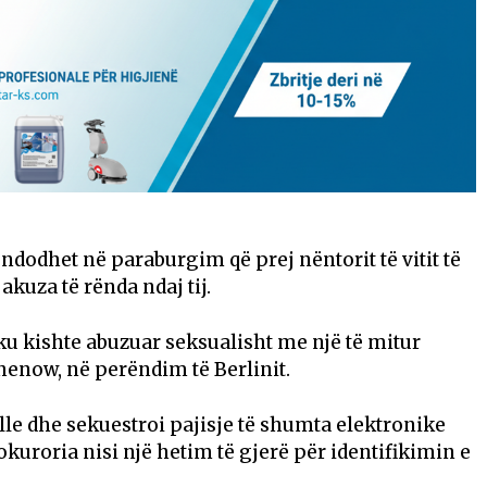
 ndodhet në paraburgim që prej nëntorit të vitit të
akuza të rënda ndaj tij.
jeku kishte abuzuar seksualisht me një të mitur
henow, në perëndim të Berlinit.
lle dhe sekuestroi pajisje të shumta elektronike
okuroria nisi një hetim të gjerë për identifikimin e