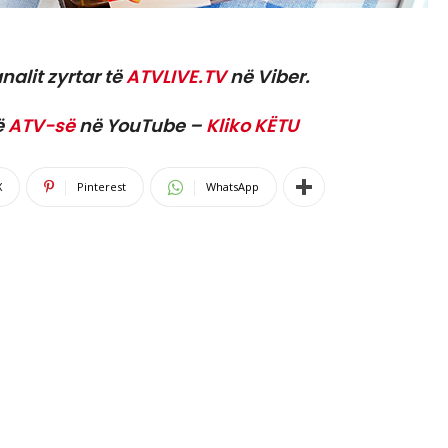
nalit zyrtar të
ATVLIVE.TV
në Viber.
ë
ATV-së
në YouTube –
Kliko KËTU
X
Pinterest
WhatsApp