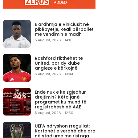
E ardhmja e Viniciusit në
pikëpyetje, Reali përballet
me vendimin e madh
5 August, 2026 - 14:11
Rashford rikthehet te
United, por dy klube
angleze e kërkojnë
5 August, 2026 - 13:44
Ende nuk e ke zgjedhur
drejtimin? Këto janë
programet ku mund të
regjistrohesh në AAB
5 August, 2026 - 12:50
UEFA ndryshon rregullat:
Kartonët e verdhë dhe ora
në stadiume me risi nga