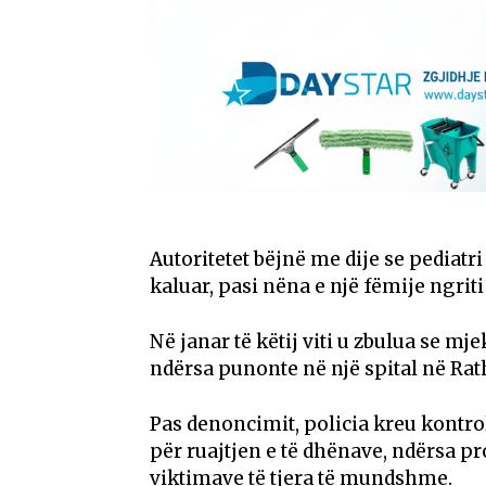
Autoritetet bëjnë me dije se pediatri
kaluar, pasi nëna e një fëmije ngriti 
Në janar të këtij viti u zbulua se m
ndërsa punonte në një spital në Rat
Pas denoncimit, policia kreu kontro
për ruajtjen e të dhënave, ndërsa pr
viktimave të tjera të mundshme.