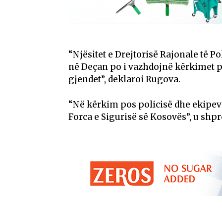
“Njësitet e Drejtorisë Rajonale të P
në Deçan po i vazhdojnë kërkimet pë
gjendet”, deklaroi Rugova.
“Në kërkim pos policisë dhe ekipev
Forca e Sigurisë së Kosovës”, u shpr