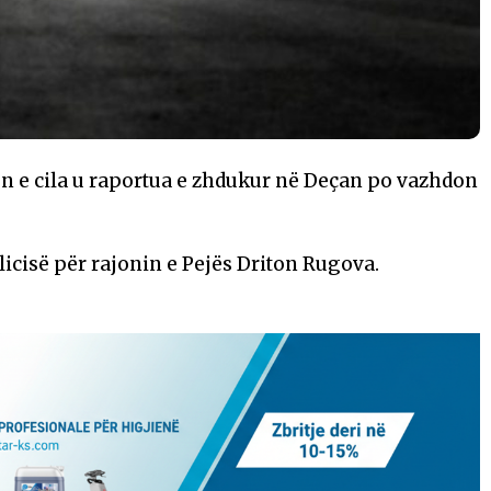
en e cila u raportua e zhdukur në Deçan po vazhdon
icisë për rajonin e Pejës Driton Rugova.