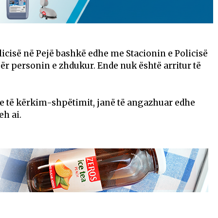
olicisë në Pejë bashkë edhe me Stacionin e Policisë
r personin e zhdukur. Ende nuk është arritur të
e të kërkim-shpëtimit, janë të angazhuar edhe
eh ai.