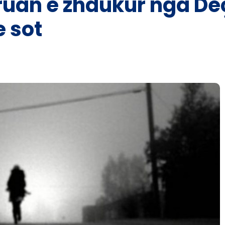
ruan e zhdukur nga De
 sot