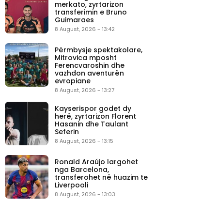
merkato, zyrtarizon
transferimin e Bruno
Guimaraes
8 August, 2026 - 13:42
Përmbysje spektakolare,
Mitrovica mposht
Ferencvaroshin dhe
vazhdon aventurën
evropiane
8 August, 2026 - 13:27
Kayserispor godet dy
herë, zyrtarizon Florent
Hasanin dhe Taulant
Seferin
8 August, 2026 - 13:15
Ronald Araújo largohet
nga Barcelona,
transferohet në huazim te
Liverpooli
8 August, 2026 - 13:03