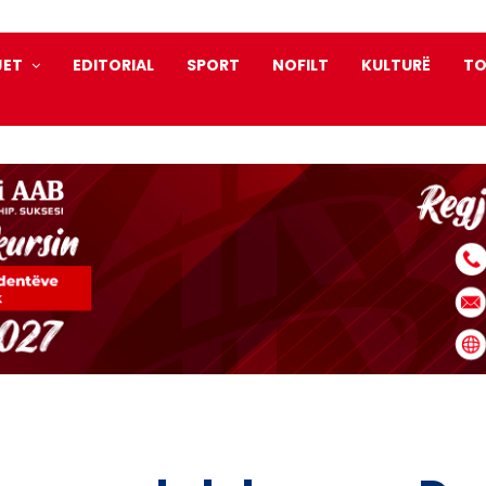
JET
EDITORIAL
SPORT
NOFILT
KULTURË
TO