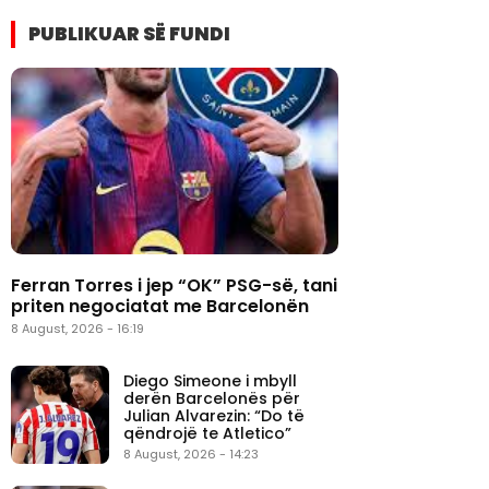
PUBLIKUAR SË FUNDI
Ferran Torres i jep “OK” PSG-së, tani
priten negociatat me Barcelonën
8 August, 2026 - 16:19
Diego Simeone i mbyll
derën Barcelonës për
Julian Alvarezin: “Do të
qëndrojë te Atletico”
8 August, 2026 - 14:23