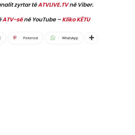
nalit zyrtar të
ATVLIVE.TV
në Viber.
ë
ATV-së
në YouTube –
Kliko KËTU
X
Pinterest
WhatsApp