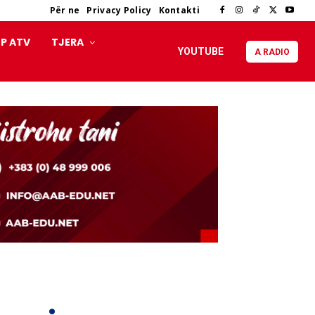
Për ne
Privacy Policy
Kontakti
P ATV
TJERA
YOUTUBE
A RADIO