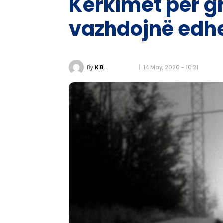
Kërkimet për g
vazhdojnë edhe
14 May, 2026 - 10:21
By
K.B.