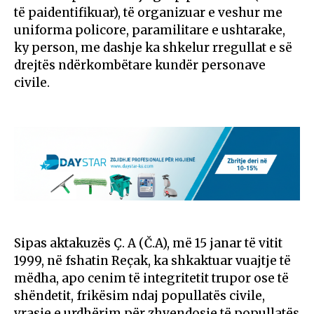
të paidentifikuar), të organizuar e veshur me
uniforma policore, paramilitare e ushtarake,
ky person, me dashje ka shkelur rregullat e së
drejtës ndërkombëtare kundër personave
civile.
Sipas aktakuzës Ç. A (Č.A), më 15 janar të vitit
1999, në fshatin Reçak, ka shkaktuar vuajtje të
mëdha, apo cenim të integritetit trupor ose të
shëndetit, frikësim ndaj popullatës civile,
vrasje e urdhërim për zhvendosje të popullatës