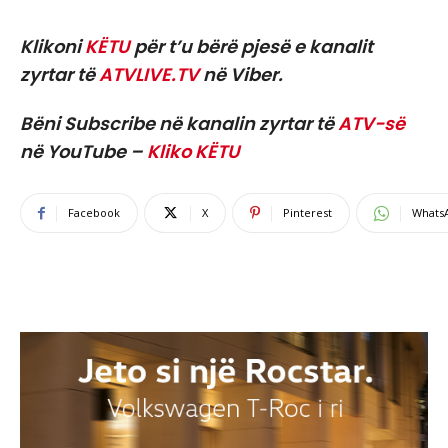
Klikoni
KËTU
për t’u bërë pjesë e kanalit
zyrtar të
ATVLIVE.TV
në Viber.
Bëni Subscribe në kanalin zyrtar të
ATV-së
në YouTube –
Kliko KËTU
Facebook
X
Pinterest
Whats