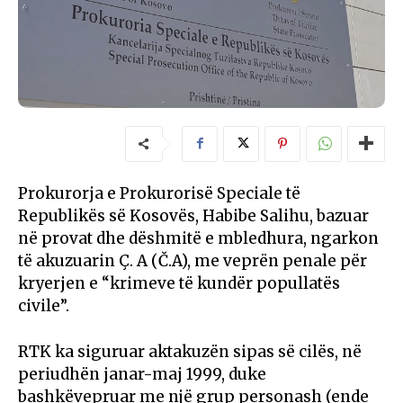
Prokurorja e Prokurorisë Speciale të
Republikës së Kosovës, Habibe Salihu, bazuar
në provat dhe dëshmitë e mbledhura, ngarkon
të akuzuarin Ç. A (Č.A), me veprën penale për
kryerjen e “krimeve të kundër popullatës
civile”.
RTK ka siguruar aktakuzën sipas së cilës, në
periudhën janar-maj 1999, duke
bashkëvepruar me një grup personash (ende