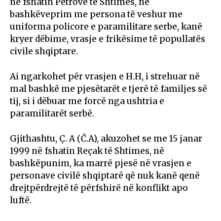
në fshatin Petrovë të Shtimes, në
bashkëveprim me persona të veshur me
uniforma policore e paramilitare serbe, kanë
kryer dëbime, vrasje e frikësime të popullatës
civile shqiptare.
Ai ngarkohet për vrasjen e H.H, i strehuar në
mal bashkë me pjesëtarët e tjerë të familjes së
tij, si i dëbuar me forcë nga ushtria e
paramilitarët serbë.
Gjithashtu, Ç. A (Č.A), akuzohet se me 15 janar
1999 në fshatin Reçak të Shtimes, në
bashkëpunim, ka marrë pjesë në vrasjen e
personave civilë shqiptarë që nuk kanë qenë
drejtpërdrejtë të përfshirë në konflikt apo
luftë.