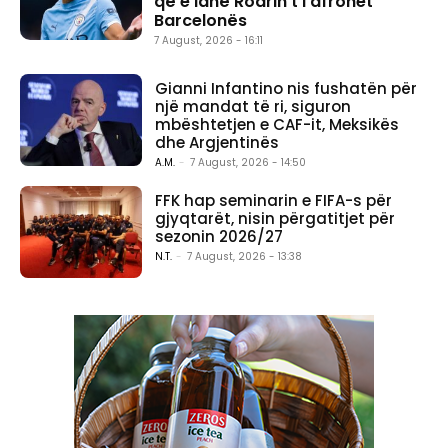
që e lanë Rodrin t’i afrohet
Barcelonës
7 August, 2026 - 16:11
Gianni Infantino nis fushatën për
një mandat të ri, siguron
mbështetjen e CAF-it, Meksikës
dhe Argjentinës
A.M.
-
7 August, 2026 - 14:50
FFK hap seminarin e FIFA-s për
gjyqtarët, nisin përgatitjet për
sezonin 2026/27
N.T.
-
7 August, 2026 - 13:38