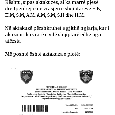
Kështu, sipas aktakuzës, ai ka marrë pjesë
drejtpërdrejtë në vrasjen e shqiptarëve H.B,
H.M, S.M, A.M, A.M, S.M, S.H dhe H.M.
Në aktakuzë përshkruhet e gjithë ngjarja, kur i
akuzuari ka vrarë civilë shqiptarë edhe nga
afërsia.
Më poshtë është aktakuza e plotë: