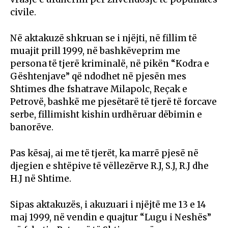
civile.
Në aktakuzë shkruan se i njëjti, në fillim të
muajit prill 1999, në bashkëveprim me
persona të tjerë kriminalë, në pikën “Kodra e
Gështenjave” që ndodhet në pjesën mes
Shtimes dhe fshatrave Milapolc, Reçak e
Petrovë, bashkë me pjesëtarë të tjerë të forcave
serbe, fillimisht kishin urdhëruar dëbimin e
banorëve.
Pas kësaj, ai me të tjerët, ka marrë pjesë në
djegien e shtëpive të vëllezërve R.J, S.J, R.J dhe
H.J në Shtime.
Sipas aktakuzës, i akuzuari i njëjtë me 13 e 14
maj 1999, në vendin e quajtur “Lugu i Neshës”