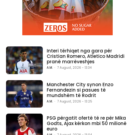
Interi tërhiqet nga gara për
Cristian Romero, Atletico Madridi
pranë marrëveshjes
A.M.
-
7 August, 2026 - 13:34
Manchester City synon Enzo
Fernandezin si pasues të
mundshëm të Rodrit
A.M.
-
7 August, 2026 - 13:25
PSG përgatit ofertë të re për Mika
Godts, Ajax kërkon mbi 50 milionë
euro
A.M.
-
7 August, 2026 - 13:04