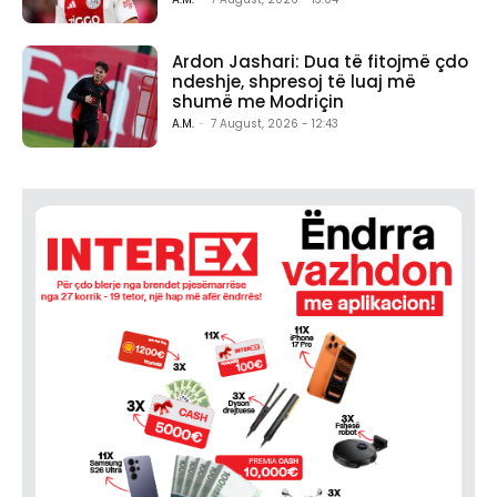
Ardon Jashari: Dua të fitojmë çdo
ndeshje, shpresoj të luaj më
shumë me Modriçin
A.M.
-
7 August, 2026 - 12:43