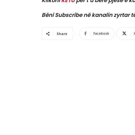
Klikoni
KËTU
për t’u bërë pjesë e ka
Bëni Subscribe në kanalin zyrtar t
Facebook
Share