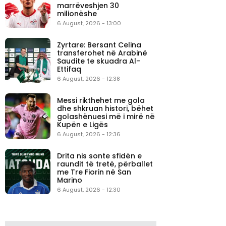
marrëveshjen 30
milionëshe
6 August, 2026 - 13:00
Zyrtare: Bersant Celina
transferohet në Arabinë
Saudite te skuadra Al-
Ettifaq
6 August, 2026 - 12:38
Messi rikthehet me gola
dhe shkruan histori, bëhet
golashënuesi më i mirë në
Kupën e Ligës
6 August, 2026 - 12:36
Drita nis sonte sfidën e
raundit të tretë, përballet
me Tre Fiorin në San
Marino
6 August, 2026 - 12:30