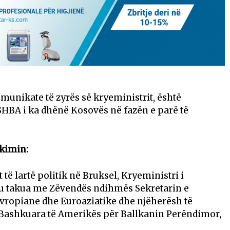
munikate të zyrës së kryeministrit, është
SHBA i ka dhënë Kosovës në fazën e parë të
akimin:
 të lartë politik në Bruksel, Kryeministri i
, u takua me Zëvendës ndihmës Sekretarin e
Evropiane dhe Euroaziatike dhe njëherësh të
 Bashkuara të Amerikës për Ballkanin Perëndimor,