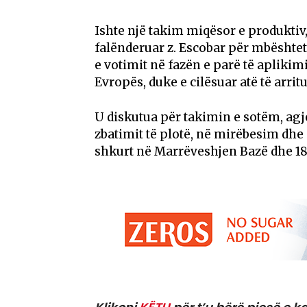
Ishte një takim miqësor e produktiv, 
falënderuar z. Escobar për mbështet
e votimit në fazën e parë të aplikim
Evropës, duke e cilësuar atë të arri
U diskutua për takimin e sotëm, agj
zbatimit të plotë, në mirëbesim dhe
shkurt në Marrëveshjen Bazë dhe 18 