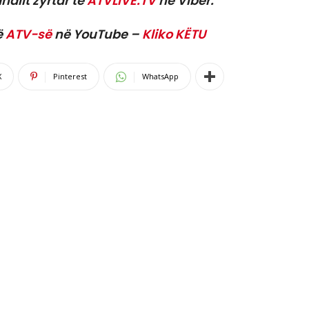
nalit zyrtar të
ATVLIVE.TV
në Viber.
ë
ATV-së
në YouTube –
Kliko KËTU
X
Pinterest
WhatsApp