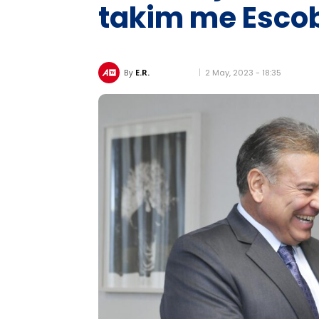
takim me Esco
2 May, 2023 - 18:35
By
E.R.