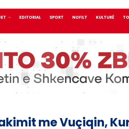
JET
EDITORIAL
SPORT
NOFILT
KULTURË
TO
takimit me Vuçiqin, Kur