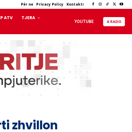
Për ne
Privacy Policy
Kontakti
P ATV
TJERA
YOUTUBE
A RADIO
ti zhvillon