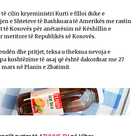
të cilin kryeministri Kurti e filloi duke e
jen e Shteteve të Bashkuara të Amerikës me rastin
it të Kosovës për anëtarësim në Këshillin e
tur meritore të Republikës së Kosovës.
endën dhe pritjet, teksa u theksua nevoja e
 pa kushtëzime të asaj që është dakorduar me 27
mars në Planin e Zbatimit.​