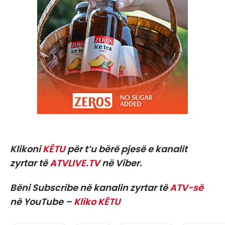
Klikoni
KËTU
për t’u bërë pjesë e kanalit
zyrtar të
ATVLIVE.TV
në Viber.
Bëni Subscribe në kanalin zyrtar të
ATV-së
në YouTube –
Kliko KËTU