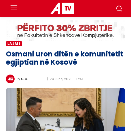
LAJME
Osmani uron ditën e komunitetit
egjiptian në Kosovë
24 June, 2025 - 17:41
By
G.O.