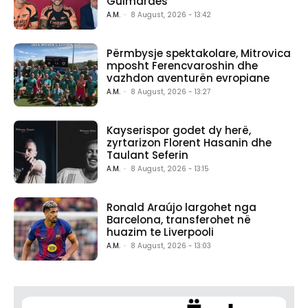
Guimaraes
A.M.
-
8 August, 2026 - 13:42
Përmbysje spektakolare, Mitrovica
mposht Ferencvaroshin dhe
vazhdon aventurën evropiane
A.M.
-
8 August, 2026 - 13:27
Kayserispor godet dy herë,
zyrtarizon Florent Hasanin dhe
Taulant Seferin
A.M.
-
8 August, 2026 - 13:15
Ronald Araújo largohet nga
Barcelona, transferohet në
huazim te Liverpooli
A.M.
-
8 August, 2026 - 13:03