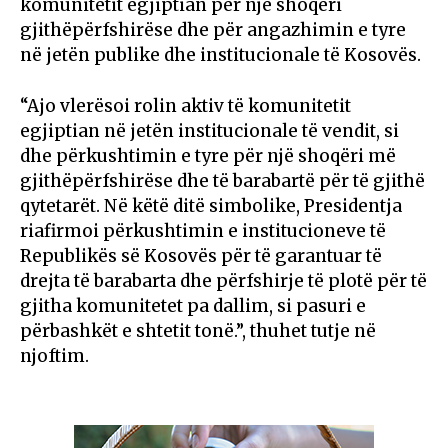
komunitetit egjiptian për një shoqëri
gjithëpërfshirëse dhe për angazhimin e tyre
në jetën publike dhe institucionale të Kosovës.
“Ajo vlerësoi rolin aktiv të komunitetit
egjiptian në jetën institucionale të vendit, si
dhe përkushtimin e tyre për një shoqëri më
gjithëpërfshirëse dhe të barabartë për të gjithë
qytetarët. Në këtë ditë simbolike, Presidentja
riafirmoi përkushtimin e institucioneve të
Republikës së Kosovës për të garantuar të
drejta të barabarta dhe përfshirje të plotë për të
gjitha komunitetet pa dallim, si pasuri e
përbashkët e shtetit tonë.”, thuhet tutje në
njoftim.