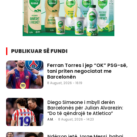
PUBLIKUAR SË FUNDI
Ferran Torres i jep “OK” PSG-së,
tani priten negociatat me
Barcelonën
8 August, 2026 - 16:19
Diego Simeone i mbyll derën
Barcelonës për Julian Alvarezin:
“Do të qëndrojë te Atletico”
A.M.
-
8 August, 2026 - 14:23
Ndërron jetë Jorge Messi, babai