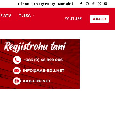
Për ne
Privacy Policy
Kontakti
P ATV
TJERA
YOUTUBE
A RADIO