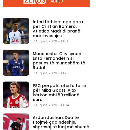
Interi tërhiqet nga gara
për Cristian Romero,
Atletico Madridi pranë
marrëveshjes
7 August, 2026 - 13:34
Manchester City synon
Enzo Fernandezin si
pasues të mundshëm të
Rodrit
7 August, 2026 - 13:25
PSG përgatit ofertë të re
për Mika Godts, Ajax
kërkon mbi 50 milionë
euro
7 August, 2026 - 13:04
Ardon Jashari: Dua të
fitojmë çdo ndeshje,
shpresoj të luaj më shumë