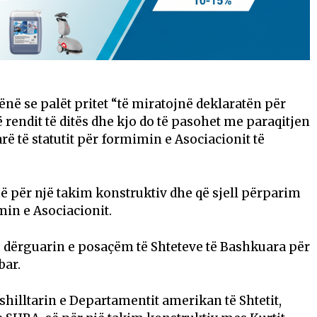
në se palët pritet “të miratojnë deklaratën për
ë rendit të ditës dhe kjo do të pasohet me paraqitjen
arë të statutit për formimin e Asociacionit të
në për një takim konstruktiv dhe që sjell përparim
in e Asociacionit.
të dërguarin e posaçëm të Shteteve të Bashkuara për
bar.
ëshilltarin e Departamentit amerikan të Shtetit,