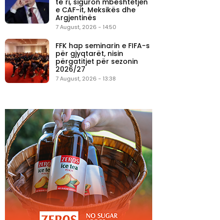
të ri, siguron mbështetjen
e CAF-it, Meksikës dhe
Argjentinës
7 August, 2026 - 14:50
FFK hap seminarin e FIFA-s
për gjyqtarët, nisin
përgatitjet për sezonin
2026/27
7 August, 2026 - 13:38