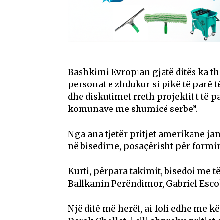
Bashkimi Evropian gjatë ditës ka thë
personat e zhdukur si pikë të parë t
dhe diskutimet rreth projektit t të p
komunave me shumicë serbe”.
Nga ana tjetër pritjet amerikane ja
në bisedime, posaçërisht për formim
Kurti, përpara takimit, bisedoi me 
Ballkanin Perëndimor, Gabriel Esco
Një ditë më herët, ai foli edhe me k