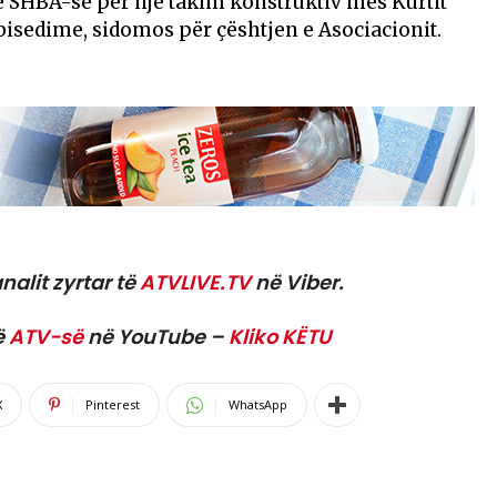
t e SHBA-së për një takim konstruktiv mes Kurtit
 bisedime, sidomos për çështjen e Asociacionit.
nalit zyrtar të
ATVLIVE.TV
në Viber.
ë
ATV-së
në YouTube –
Kliko KËTU
X
Pinterest
WhatsApp