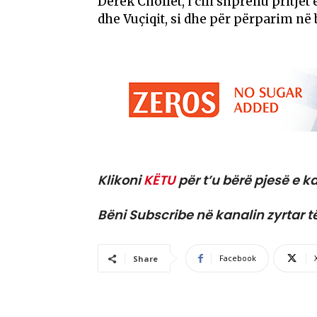
Derek Chollet, i cili shprehu pritje
dhe Vuçiqit, si dhe për përparim në
Klikoni
KËTU
për t’u bërë pjesë e ka
Bëni Subscribe në kanalin zyrtar t
Facebook
Share