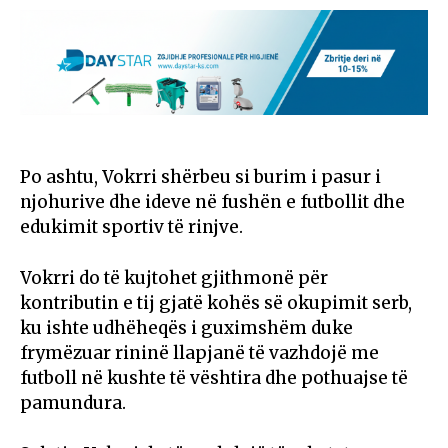
Po ashtu, Vokrri shërbeu si burim i pasur i
njohurive dhe ideve në fushën e futbollit dhe
edukimit sportiv të rinjve.
Vokrri do të kujtohet gjithmonë për
kontributin e tij gjatë kohës së okupimit serb,
ku ishte udhëheqës i guximshëm duke
frymëzuar rininë llapjanë të vazhdojë me
futboll në kushte të vështira dhe pothuajse të
pamundura.