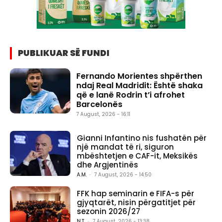
PUBLIKUAR SË FUNDI
Fernando Morientes shpërthen
ndaj Real Madridit: Është shaka
që e lanë Rodrin t’i afrohet
Barcelonës
7 August, 2026 - 16:11
Gianni Infantino nis fushatën për
një mandat të ri, siguron
mbështetjen e CAF-it, Meksikës
dhe Argjentinës
A.M.
-
7 August, 2026 - 14:50
FFK hap seminarin e FIFA-s për
gjyqtarët, nisin përgatitjet për
sezonin 2026/27
N.T.
-
7 August, 2026 - 13:38