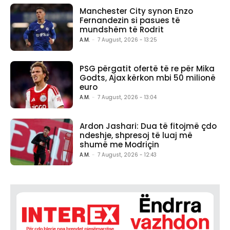
Manchester City synon Enzo
Fernandezin si pasues të
mundshëm të Rodrit
A.M.
-
7 August, 2026 - 13:25
PSG përgatit ofertë të re për Mika
Godts, Ajax kërkon mbi 50 milionë
euro
A.M.
-
7 August, 2026 - 13:04
Ardon Jashari: Dua të fitojmë çdo
ndeshje, shpresoj të luaj më
shumë me Modriçin
A.M.
-
7 August, 2026 - 12:43