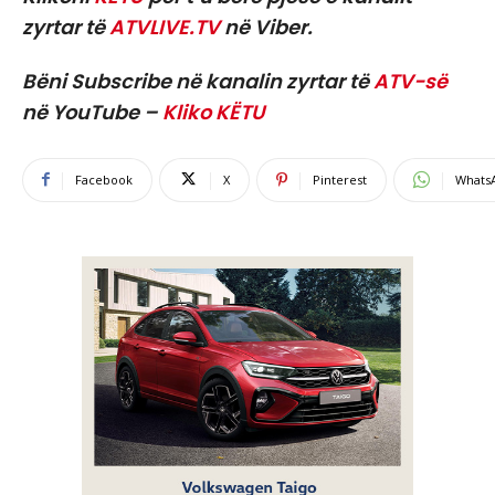
zyrtar të
ATVLIVE.TV
në Viber.
Bëni Subscribe në kanalin zyrtar të
ATV-së
në YouTube –
Kliko KËTU
Facebook
X
Pinterest
Whats