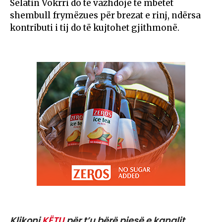
Selatin Vokrri do të vazhdojë të mbetet
shembull frymëzues për brezat e rinj, ndërsa
kontributi i tij do të kujtohet gjithmonë.
Klikoni
KËTU
për t’u bërë pjesë e kanalit