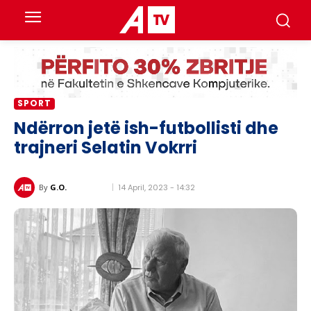
SPORT
Ndërron jetë ish-futbollisti dhe
trajneri Selatin Vokrri
14 April, 2023 - 14:32
By
G.O.