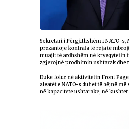
Sekretari i Përgjithshëm i NATO-s, M
prezantojë kontrata të reja të mbroj
muajit të ardhshëm në kryeqytetin t
zgjerojnë prodhimin ushtarak dhe të
Duke folur në aktivitetin Front Page
aleatët e NATO-s duhet të bëjnë më
në kapacitete ushtarake, në kushtet e