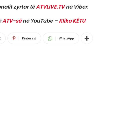
nalit zyrtar të
ATVLIVE.TV
në Viber.
ë
ATV-së
në YouTube –
Kliko KËTU
X
Pinterest
WhatsApp