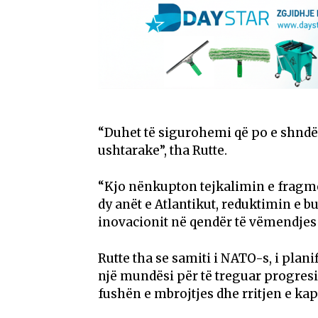
“Duhet të sigurohemi që po e shnd
ushtarake”, tha Rutte.
“Kjo nënkupton tejkalimin e fragme
dy anët e Atlantikut, reduktimin e 
inovacionit në qendër të vëmendjes n
Rutte tha se samiti i NATO-s, i plan
një mundësi për të treguar progres
fushën e mbrojtjes dhe rritjen e ka