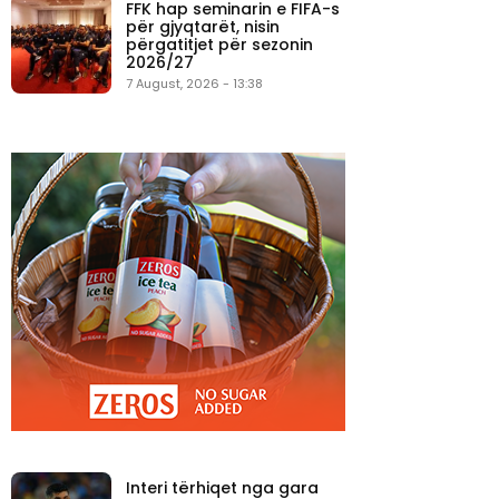
FFK hap seminarin e FIFA-s
për gjyqtarët, nisin
përgatitjet për sezonin
2026/27
7 August, 2026 - 13:38
Interi tërhiqet nga gara