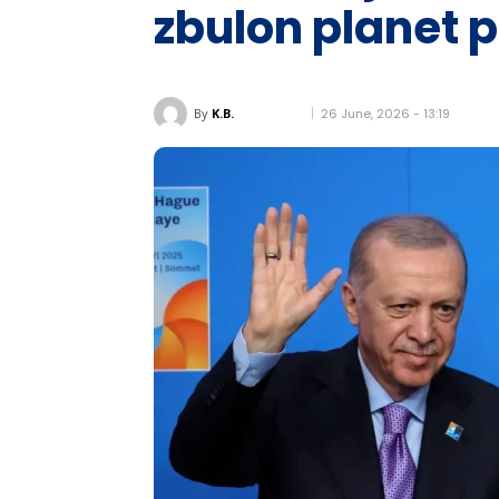
zbulon planet p
26 June, 2026 - 13:19
By
K.B.