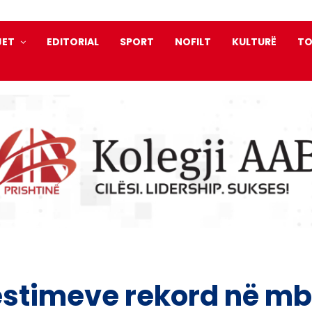
JET
EDITORIAL
SPORT
NOFILT
KULTURË
TO
estimeve rekord në mbr