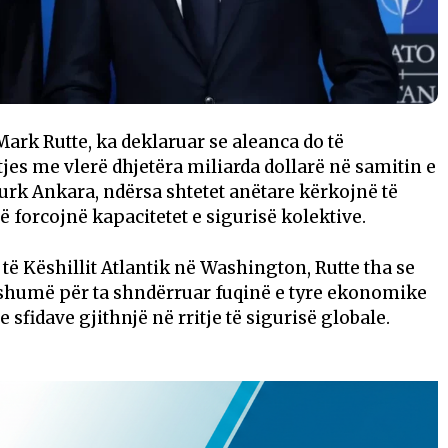
ark Rutte, ka deklaruar se aleanca do të
tjes me vlerë dhjetëra miliarda dollarë në samitin e
urk Ankara, ndërsa shtetet anëtare kërkojnë të
 forcojnë kapacitetet e sigurisë kolektive.
 të Këshillit Atlantik në Washington, Rutte tha se
 shumë për ta shndërruar fuqinë e tyre ekonomike
 sfidave gjithnjë në rritje të sigurisë globale.