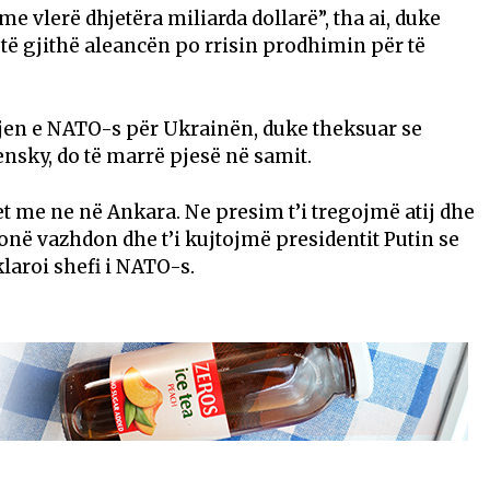
me vlerë dhjetëra miliarda dollarë”, tha ai, duke
të gjithë aleancën po rrisin prodhimin për të
tjen e NATO-s për Ukrainën, duke theksuar se
nsky, do të marrë pjesë në samit.
t me ne në Ankara. Ne presim t’i tregojmë atij dhe
onë vazhdon dhe t’i kujtojmë presidentit Putin se
laroi shefi i NATO-s.