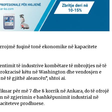
ërrojmë fuqinë tonë ekonomike në kapacitete
ntimit të industrive kombëtare të mbrojtjes në të
burokracisë këtu në Washington dhe vendosjen e
ë të gjithë aleancën”, shtoi ai.
ifikuar për më 7 dhe 8 korrik në Ankara, do të ofrojë
in në zgjerimin e bashkëpunimit industrial në
paciteteve prodhuese.