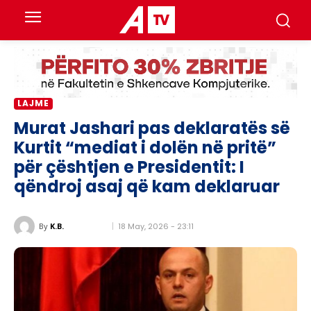
LAJME
Murat Jashari pas deklaratës së
Kurtit “mediat i dolën në pritë”
për çështjen e Presidentit: I
qëndroj asaj që kam deklaruar
18 May, 2026 - 23:11
By
K.B.