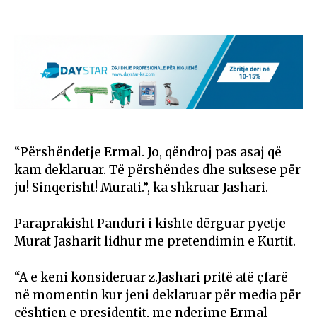
“Përshëndetje Ermal. Jo, qëndroj pas asaj që
kam deklaruar. Të përshëndes dhe suksese për
ju! Sinqerisht! Murati.”, ka shkruar Jashari.
Paraprakisht Panduri i kishte dërguar pyetje
Murat Jasharit lidhur me pretendimin e Kurtit.
“A e keni konsideruar z.Jashari pritë atë çfarë
në momentin kur jeni deklaruar për media për
çështjen e presidentit, me nderime Ermal