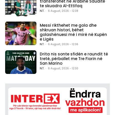
transferohet në Arabinë Saudite
te skuadra Al-Ettifaq
N.T.
-
6 August, 2026 - 12:38
Messi rikthehet me gola dhe
shkruan histori, bëhet
golashënuesi më i mirë në Kupën
e Ligës
N.T.
-
6 August, 2026 - 12:36
Drita nis sonte sfidën e raundit të
tretë, përballet me Tre Fiorin në
San Marino
N.T.
-
6 August, 2026 - 12:30