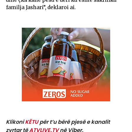
dinë çka kanë pësu e deri ku është sakrifiku
familja Jashari”, deklaroi ai.
Klikoni
KËTU
për t’u bërë pjesë e kanalit
zyrtar të
ATVLIVE.TV
në Viber.