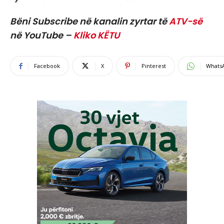
Bëni Subscribe në kanalin zyrtar të
ATV-së
në YouTube –
Kliko KËTU
Facebook
X
Pinterest
Whats