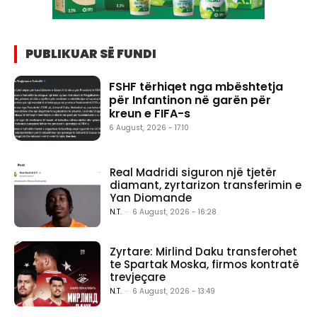
PUBLIKUAR SË FUNDI
FSHF tërhiqet nga mbështetja
për Infantinon në garën për
kreun e FIFA-s
6 August, 2026 - 17:10
Real Madridi siguron një tjetër
diamant, zyrtarizon transferimin e
Yan Diomande
N.T.
-
6 August, 2026 - 16:28
Zyrtare: Mirlind Daku transferohet
te Spartak Moska, firmos kontratë
trevjeçare
N.T.
-
6 August, 2026 - 13:49