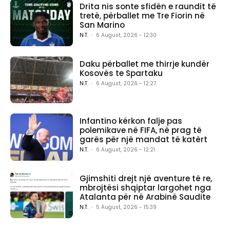
Drita nis sonte sfidën e raundit të
tretë, përballet me Tre Fiorin në
San Marino
N.T.
-
6 August, 2026 - 12:30
Daku përballet me thirrje kundër
Kosovës te Spartaku
N.T.
-
6 August, 2026 - 12:27
Infantino kërkon falje pas
polemikave në FIFA, në prag të
garës për një mandat të katërt
N.T.
-
6 August, 2026 - 12:21
Gjimshiti drejt një aventure të re,
mbrojtësi shqiptar largohet nga
Atalanta për në Arabinë Saudite
N.T.
-
5 August, 2026 - 15:39