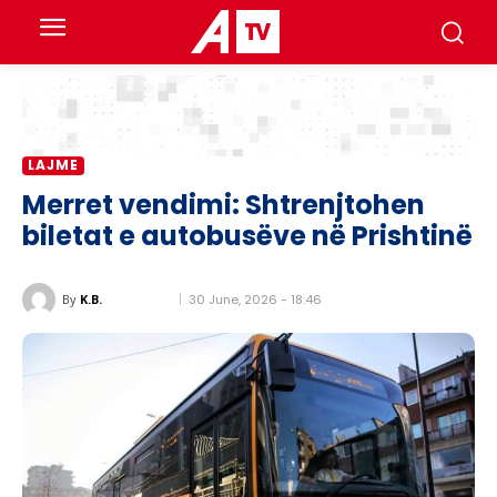
LAJME
Merret vendimi: Shtrenjtohen
biletat e autobusëve në Prishtinë
30 June, 2026 - 18:46
By
K.B.