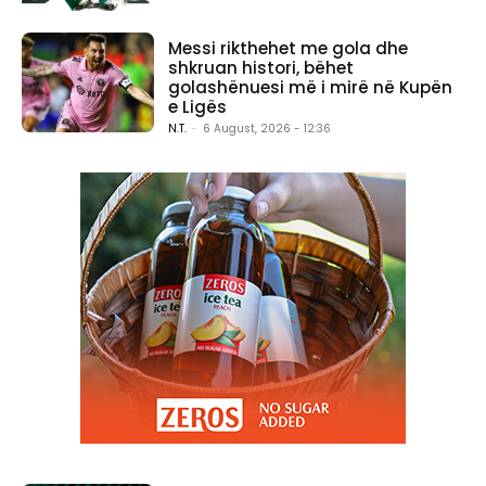
Messi rikthehet me gola dhe
shkruan histori, bëhet
golashënuesi më i mirë në Kupën
e Ligës
N.T.
-
6 August, 2026 - 12:36