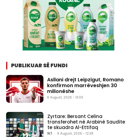
PUBLIKUAR SË FUNDI
Asllani drejt Leipzigut, Romano
konfirmon marrëveshjen 30
milionëshe
6 August, 2026 - 13:00
Zyrtare: Bersant Celina
transferohet në Arabinë Saudite
te skuadra Al-Ettifaq
N.T.
-
6 August, 2026 - 12:38