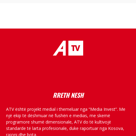
placeholder text
RRETH NESH
ATV është projekt medial i themeluar nga “Media Invest”. Me
një ekip të dëshmuar në fushën e medias, me skemë
programore shumë dimensionale, ATV do të kultivojë
standarde të larta profesionale, duke raportuar nga Kosova,
rajoni dhe bota.