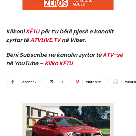
Klikoni
KËTU
për t’u bërë pjesë e kanalit
zyrtar të
ATVLIVE.TV
në Viber.
Bëni Subscribe në kanalin zyrtar të
ATV-së
në YouTube –
Kliko KËTU
Facebook
X
Pinterest
Whats