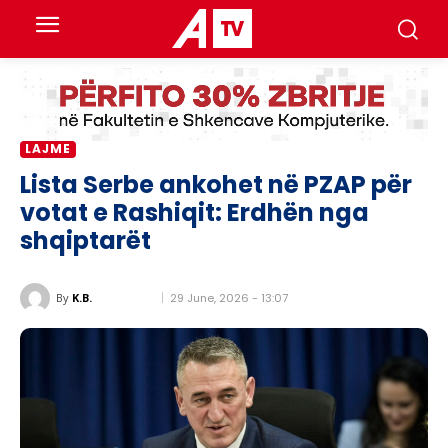
LAJME
Lista Serbe ankohet në PZAP për
votat e Rashiqit: Erdhën nga
shqiptarët
29 June, 2026 - 13:07
By
K.B.