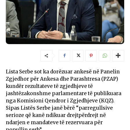
Lista Serbe sot ka dorëzuar ankesë në Panelin
Zgjedhor për Ankesa dhe Parashtresa (PZAP)
kundër rezultateve të zgjedhjeve të
jashtëzakonshme parlamentare të publikuara
nga Komisioni Qendror i Zgjedhjeve (KQZ).
Sipas Listës Serbe janë bërë “parregullsive
serioze që kanë ndikuar drejtpërdrejt në
ndarjen e mandateve të rezervuara për
popullin serb”.