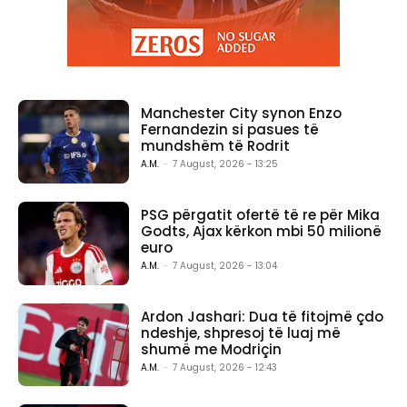
Manchester City synon Enzo
Fernandezin si pasues të
mundshëm të Rodrit
A.M.
-
7 August, 2026 - 13:25
PSG përgatit ofertë të re për Mika
Godts, Ajax kërkon mbi 50 milionë
euro
A.M.
-
7 August, 2026 - 13:04
Ardon Jashari: Dua të fitojmë çdo
ndeshje, shpresoj të luaj më
shumë me Modriçin
A.M.
-
7 August, 2026 - 12:43