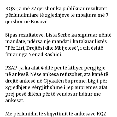
KQZ-ja më 27 qershor ka publikuar rezultatet
përfundimtare të zgjedhjeve të mbajtura më 7
qershor në Kosovë.
Sipas rezultateve, Lista Serbe ka siguruar nëntë
mandate, ndërsa një mandat i ka takuar listës
“Për Liri, Drejtësi dhe Mbijetesë”, i cili është
fituar nga Nenad Rashiqi.
PZAP-ja ka afat 4 ditë për të kthyer përgjigje
në ankesë. Nëse ankesa refuzohet, ata kanë të
drejtë ankesë në Gjykatën Supreme. Ligji për
Zgjedhjet e Përgjithshme i jep Supremes afat
prej pesë ditësh për të vendosur lidhur me
ankesat.
Me përfunidm të shqyrtimit të ankesave KQZ-