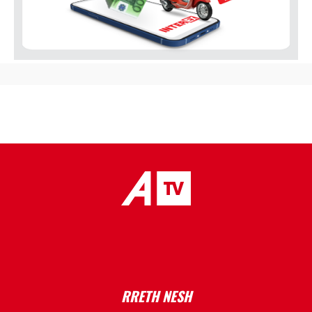
placeholder text
RRETH NESH