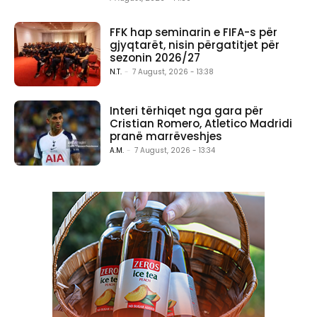
FFK hap seminarin e FIFA-s për
gjyqtarët, nisin përgatitjet për
sezonin 2026/27
N.T.
-
7 August, 2026 - 13:38
Interi tërhiqet nga gara për
Cristian Romero, Atletico Madridi
pranë marrëveshjes
A.M.
-
7 August, 2026 - 13:34