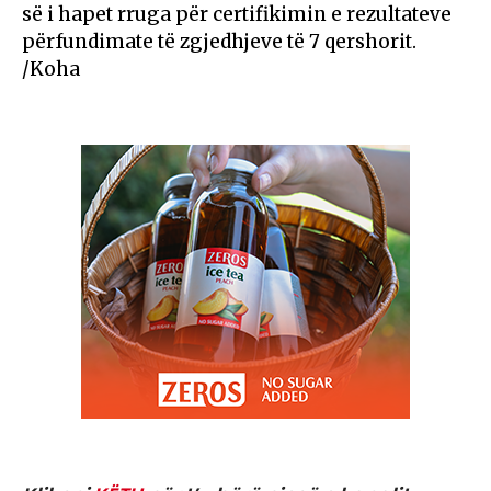
së i hapet rruga për certifikimin e rezultateve
përfundimate të zgjedhjeve të 7 qershorit.
/Koha