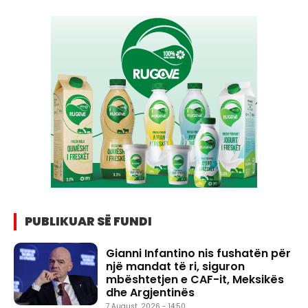
PUBLIKUAR SË FUNDI
Gianni Infantino nis fushatën për
një mandat të ri, siguron
mbështetjen e CAF-it, Meksikës
dhe Argjentinës
7 August, 2026 - 14:50