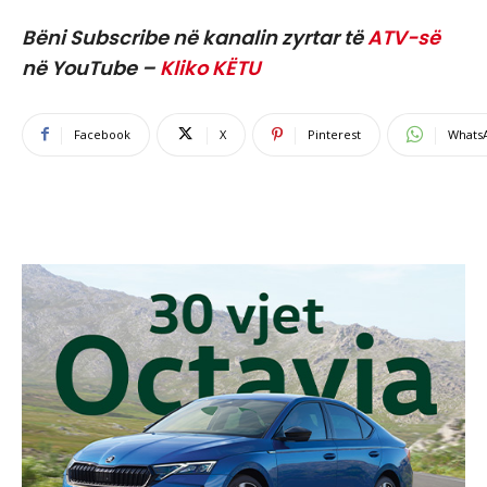
Bëni Subscribe në kanalin zyrtar të
ATV-së
në YouTube –
Kliko KËTU
Facebook
X
Pinterest
Whats