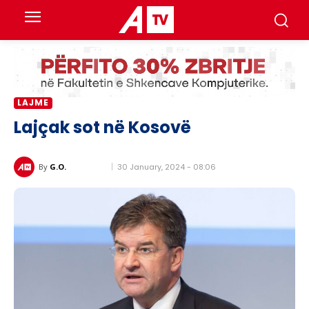
LAJME
Lajçak sot në Kosovë
30 January, 2024 - 08:06
By
G.O.