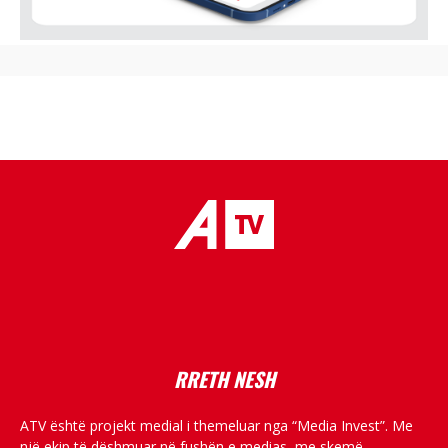
placeholder text
RRETH NESH
ATV është projekt medial i themeluar nga “Media Invest”. Me
një ekip të dëshmuar në fushën e medias, me skemë