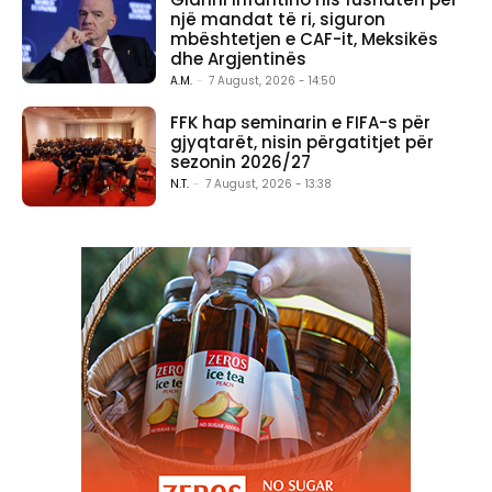
një mandat të ri, siguron
mbështetjen e CAF-it, Meksikës
dhe Argjentinës
A.M.
-
7 August, 2026 - 14:50
FFK hap seminarin e FIFA-s për
gjyqtarët, nisin përgatitjet për
sezonin 2026/27
N.T.
-
7 August, 2026 - 13:38