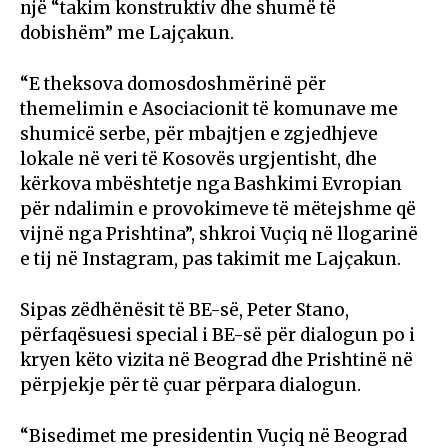
një “takim konstruktiv dhe shumë të
dobishëm” me Lajçakun.
“E theksova domosdoshmërinë për
themelimin e Asociacionit të komunave me
shumicë serbe, për mbajtjen e zgjedhjeve
lokale në veri të Kosovës urgjentisht, dhe
kërkova mbështetje nga Bashkimi Evropian
për ndalimin e provokimeve të mëtejshme që
vijnë nga Prishtina”, shkroi Vuçiq në llogarinë
e tij në Instagram, pas takimit me Lajçakun.
Sipas zëdhënësit të BE-së, Peter Stano,
përfaqësuesi special i BE-së për dialogun po i
kryen këto vizita në Beograd dhe Prishtinë në
përpjekje për të çuar përpara dialogun.
“Bisedimet me presidentin Vuçiq në Beograd