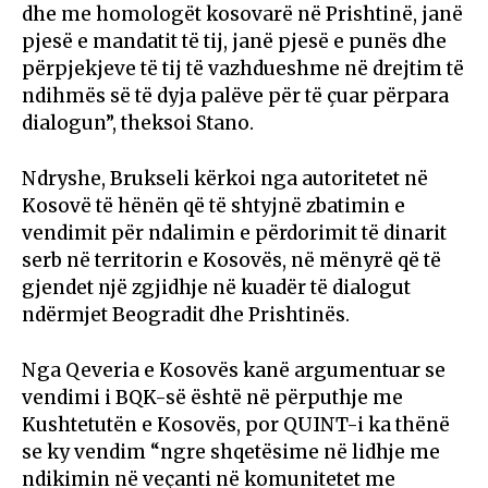
dhe me homologët kosovarë në Prishtinë, janë
pjesë e mandatit të tij, janë pjesë e punës dhe
përpjekjeve të tij të vazhdueshme në drejtim të
ndihmës së të dyja palëve për të çuar përpara
dialogun”, theksoi Stano.
Ndryshe, Brukseli kërkoi nga autoritetet në
Kosovë të hënën që të shtyjnë zbatimin e
vendimit për ndalimin e përdorimit të dinarit
serb në territorin e Kosovës, në mënyrë që të
gjendet një zgjidhje në kuadër të dialogut
ndërmjet Beogradit dhe Prishtinës.
Nga Qeveria e Kosovës kanë argumentuar se
vendimi i BQK-së është në përputhje me
Kushtetutën e Kosovës, por QUINT-i ka thënë
se ky vendim “ngre shqetësime në lidhje me
ndikimin në veçanti në komunitetet me