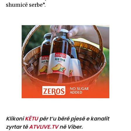
shumicë serbe”.
Klikoni
KËTU
për t’u bërë pjesë e kanalit
zyrtar të
ATVLIVE.TV
në Viber.