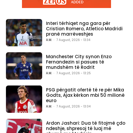
Interi tërhiqet nga gara për
Cristian Romero, Atletico Madridi
pranë marrëveshjes
A.M.
-
7 August, 2026 - 13:34
Manchester City synon Enzo
Fernandezin si pasues të
mundshëm të Rodrit
A.M.
-
7 August, 2026 - 13:25
PSG përgatit ofertë të re për Mika
Godts, Ajax kërkon mbi 50 milionë
euro
A.M.
-
7 August, 2026 - 13:04
Ardon Jashari: Dua të fitojmë çdo
ndeshje, shpresoj të luaj më