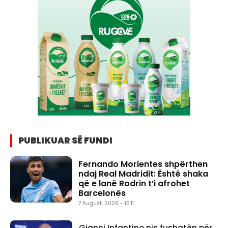
PUBLIKUAR SË FUNDI
Fernando Morientes shpërthen
ndaj Real Madridit: Është shaka
që e lanë Rodrin t’i afrohet
Barcelonës
7 August, 2026 - 16:11
Gianni Infantino nis fushatën për