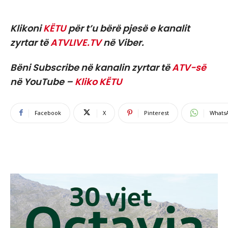
Klikoni
KËTU
për t’u bërë pjesë e kanalit
zyrtar të
ATVLIVE.TV
në Viber.
Bëni Subscribe në kanalin zyrtar të
ATV-së
në YouTube –
Kliko KËTU
Facebook
X
Pinterest
Whats