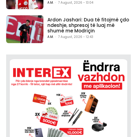
A.M.
-
7 August, 2026 - 13:04
Ardon Jashari: Dua të fitojmë çdo
ndeshje, shpresoj të luaj më
shumë me Modriçin
A.M.
-
7 August, 2026 - 12:43