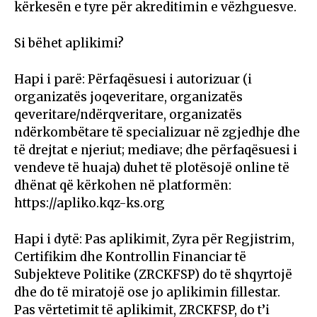
kërkesën e tyre për akreditimin e vëzhguesve.
Si bëhet aplikimi?
Hapi i parë: Përfaqësuesi i autorizuar (i
organizatës joqeveritare, organizatës
qeveritare/ndërqveritare, organizatës
ndërkombëtare të specializuar në zgjedhje dhe
të drejtat e njeriut; mediave; dhe përfaqësuesi i
vendeve të huaja) duhet të plotësojë online të
dhënat që kërkohen në platformën:
https://apliko.kqz-ks.org
Hapi i dytë: Pas aplikimit, Zyra për Regjistrim,
Certifikim dhe Kontrollin Financiar të
Subjekteve Politike (ZRCKFSP) do të shqyrtojë
dhe do të miratojë ose jo aplikimin fillestar.
Pas vërtetimit të aplikimit, ZRCKFSP, do t’i