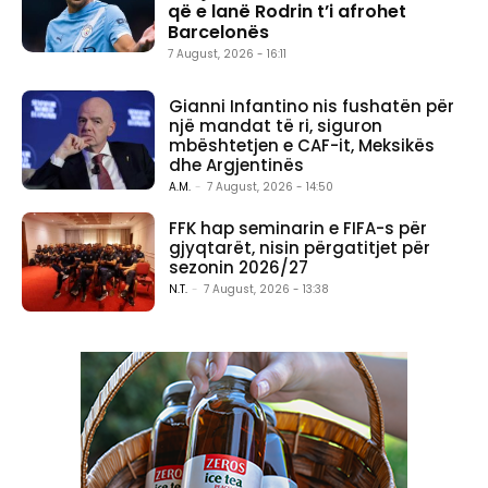
që e lanë Rodrin t’i afrohet
Barcelonës
7 August, 2026 - 16:11
Gianni Infantino nis fushatën për
një mandat të ri, siguron
mbështetjen e CAF-it, Meksikës
dhe Argjentinës
A.M.
-
7 August, 2026 - 14:50
FFK hap seminarin e FIFA-s për
gjyqtarët, nisin përgatitjet për
sezonin 2026/27
N.T.
-
7 August, 2026 - 13:38