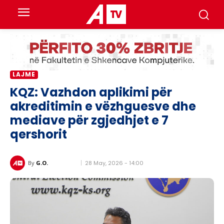
LAJME
KQZ: Vazhdon aplikimi për
akreditimin e vëzhguesve dhe
mediave për zgjedhjet e 7
qershorit
28 May, 2026 - 14:00
By
G.O.