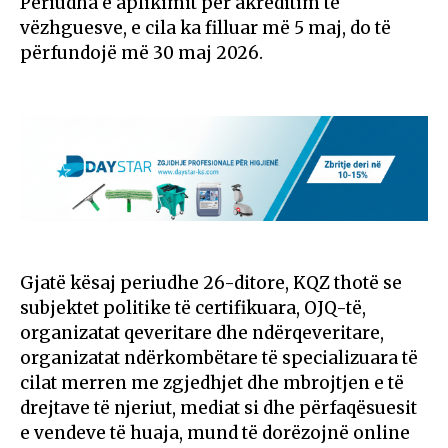
Periudha e aplikimit për akreditim të
vëzhguesve, e cila ka filluar më 5 maj, do të
përfundojë më 30 maj 2026.
Gjatë kësaj periudhe 26-ditore, KQZ thotë se
subjektet politike të certifikuara, OJQ-të,
organizatat qeveritare dhe ndërqeveritare,
organizatat ndërkombëtare të specializuara të
cilat merren me zgjedhjet dhe mbrojtjen e të
drejtave të njeriut, mediat si dhe përfaqësuesit
e vendeve të huaja, mund të dorëzojnë online