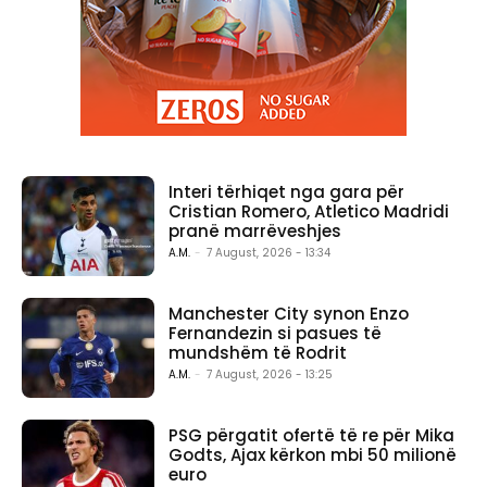
Interi tërhiqet nga gara për
Cristian Romero, Atletico Madridi
pranë marrëveshjes
A.M.
-
7 August, 2026 - 13:34
Manchester City synon Enzo
Fernandezin si pasues të
mundshëm të Rodrit
A.M.
-
7 August, 2026 - 13:25
PSG përgatit ofertë të re për Mika
Godts, Ajax kërkon mbi 50 milionë
euro