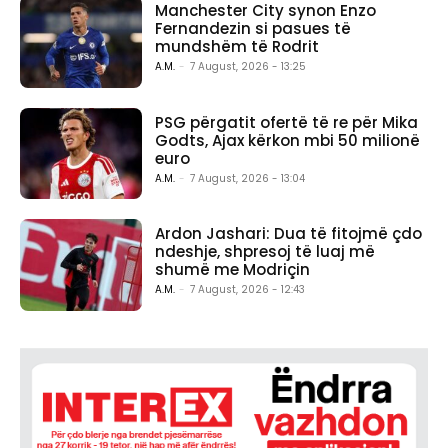
Manchester City synon Enzo
Fernandezin si pasues të
mundshëm të Rodrit
A.M.
-
7 August, 2026 - 13:25
PSG përgatit ofertë të re për Mika
Godts, Ajax kërkon mbi 50 milionë
euro
A.M.
-
7 August, 2026 - 13:04
Ardon Jashari: Dua të fitojmë çdo
ndeshje, shpresoj të luaj më
shumë me Modriçin
A.M.
-
7 August, 2026 - 12:43