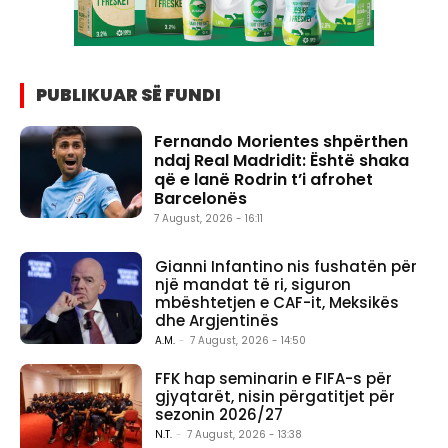
PUBLIKUAR SË FUNDI
Fernando Morientes shpërthen
ndaj Real Madridit: Është shaka
që e lanë Rodrin t’i afrohet
Barcelonës
7 August, 2026 - 16:11
Gianni Infantino nis fushatën për
një mandat të ri, siguron
mbështetjen e CAF-it, Meksikës
dhe Argjentinës
A.M.
-
7 August, 2026 - 14:50
FFK hap seminarin e FIFA-s për
gjyqtarët, nisin përgatitjet për
sezonin 2026/27
N.T.
-
7 August, 2026 - 13:38