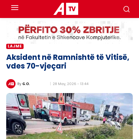
LAJME
Aksident në Ramnishtë të Vitisë,
vdes 70-vjeçari
28 May, 2026 - 13:44
By
G.O.