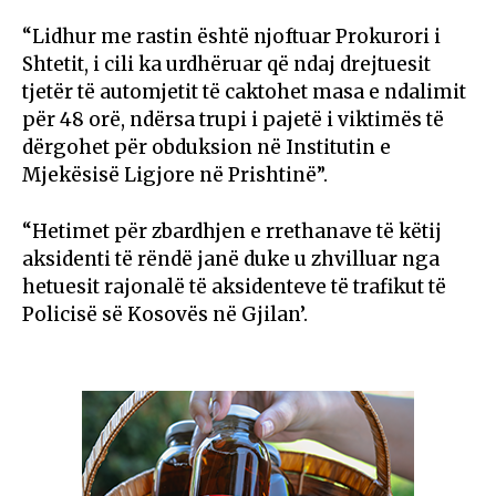
“Lidhur me rastin është njoftuar Prokurori i
Shtetit, i cili ka urdhëruar që ndaj drejtuesit
tjetër të automjetit të caktohet masa e ndalimit
për 48 orë, ndërsa trupi i pajetë i viktimës të
dërgohet për obduksion në Institutin e
Mjekësisë Ligjore në Prishtinë”.
“Hetimet për zbardhjen e rrethanave të këtij
aksidenti të rëndë janë duke u zhvilluar nga
hetuesit rajonalë të aksidenteve të trafikut të
Policisë së Kosovës në Gjilan’.