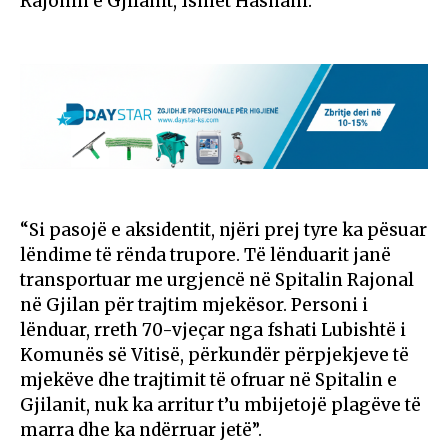
Rajonin e Gjilanit, Ismet Hashani.
“Si pasojë e aksidentit, njëri prej tyre ka pësuar
lëndime të rënda trupore. Të lënduarit janë
transportuar me urgjencë në Spitalin Rajonal
në Gjilan për trajtim mjekësor. Personi i
lënduar, rreth 70-vjeçar nga fshati Lubishtë i
Komunës së Vitisë, përkundër përpjekjeve të
mjekëve dhe trajtimit të ofruar në Spitalin e
Gjilanit, nuk ka arritur t’u mbijetojë plagëve të
marra dhe ka ndërruar jetë”.