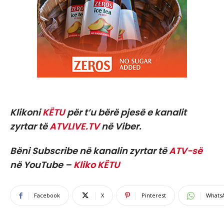
Klikoni
KËTU
për t’u bërë pjesë e kanalit
zyrtar të
ATVLIVE.TV
në Viber.
Bëni Subscribe në kanalin zyrtar të
ATV-së
në YouTube –
Kliko KËTU
Facebook
X
Pinterest
Whats