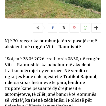
Një 70-vjeçar ka humbur jetën si pasojë e një
aksidenti në rrugën Viti – Ramnishtë
“Sot, më 28.05.2026, rreth orës 08:30, në rrugën
Viti – Ramnishtë, ka ndodhur një aksident
trafiku ndërmjet dy veturave. Në vendin e
ngjarjes kanë dalë njësitet e Trafikut Rajonal,
ndërsa sipas hetimeve të para, lëndime
trupore kanë pësuar të dy drejtuesit e
automjeteve, të cilët janë banorë të Komunës
së Vitisë”, ka thënë zëdhënësi i Policisë për