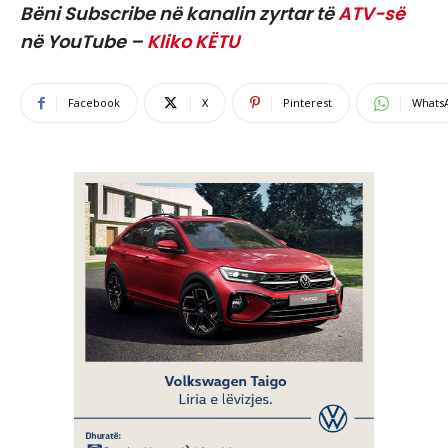
Bëni Subscribe në kanalin zyrtar të
ATV-së
në YouTube –
Kliko KËTU
Facebook
X
Pinterest
Whats