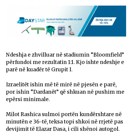
Ndeshja e zhvilluar në stadiumin “Bloomfield”
përfundoi me rezultatin 1:1. Kjo ishte ndeshje e
parë në kuadër të Grupit I.
Izraelitët ishin më të mirë në pjesën e parë,
por ishin “Dardanët” që shkuan në pushim me
epërsi minimale.
Milot Rashica sulmoi portën kundërshtare në
minutën e 36-të, teksa topi shkoi në rrjetë pas
devijimit të Elazar Dasa, i cili shënoi autogol.