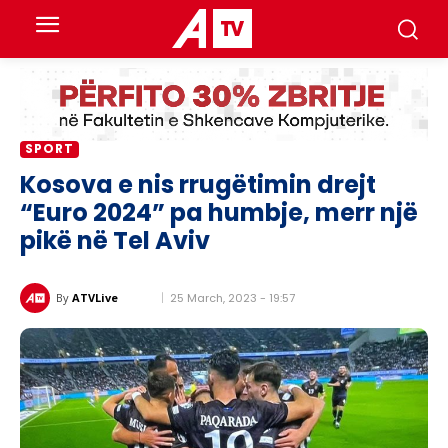
SPORT
Kosova e nis rrugëtimin drejt
“Euro 2024” pa humbje, merr një
pikë në Tel Aviv
25 March, 2023 - 19:57
By
ATVLive