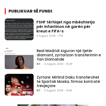
PUBLIKUAR SË FUNDI
FSHF tërhiqet nga mbështetja
për Infantinon në garën për
kreun e FIFA-s
6 August, 2026 - 17:10
Real Madridi siguron një tjetër
diamant, zyrtarizon transferimin e
Yan Diomande
N.T.
-
6 August, 2026 - 16:28
Zyrtare: Mirlind Daku transferohet
te Spartak Moska, firmos kontratë
trevjeçare
N.T.
-
6 August, 2026 - 13:49