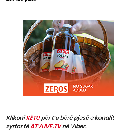
Klikoni
KËTU
për t’u bërë pjesë e kanalit
zyrtar të
ATVLIVE.TV
në Viber.