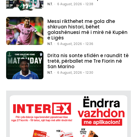
N.T.
-
6 August, 2026 - 12:38
Messi rikthehet me gola dhe
shkruan histori, bëhet
golashënuesi më i mirë në Kupën
e Ligës
N.T.
-
6 August, 2026 - 12:36
Drita nis sonte sfidën e raundit të
tretë, përballet me Tre Fiorin në
San Marino
N.T.
-
6 August, 2026 - 12:30