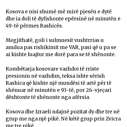
Kosova e nisi shumë më mirë pjesën e dytë
dhe ia doli të dyfishonte epërsinë në minutën e
49-të përmes Rashicës.
Megjithatë, goli i sulmuesit vushtrrias u
anulua pas rishikimit me VAR, pasi që u pa se
ai kishte luajtur me dorë para se të shënonte.
Kombëtarja kosovare vazhdoi të rriste
presionin në vazhdim, teksa ishte sërish
Rashica që kishte një mundësi të artë për të
shënuar në minutën e 93-të, por 26-vjeçari
dështonte të shënonte nga afërsia.
Kosova dhe Izraeli ndajnë pozitat dy dhe tre në
grup me nga një pikë. Në këtë grup prin Zvicra
me tre pikë.