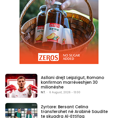
Asllani drejt Leipzigut, Romano
konfirmon marrëveshjen 30
milionëshe
N.T.
-
6 August, 2026 - 13:00
Zyrtare: Bersant Celina
transferohet në Arabinë Saudite
te skuadra Al-Ettifaq